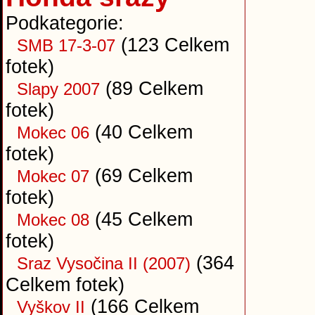
Podkategorie:
(123 Celkem
SMB 17-3-07
fotek)
(89 Celkem
Slapy 2007
fotek)
(40 Celkem
Mokec 06
fotek)
(69 Celkem
Mokec 07
fotek)
(45 Celkem
Mokec 08
fotek)
(364
Sraz Vysočina II (2007)
Celkem fotek)
(166 Celkem
Vyškov II