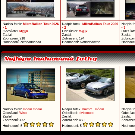
Nadpis fotek:
MikroBalkan Tour 2026
Nadpis fotek:
MikroBalkan Tour 2026
Nadpis f
- 1
- 2
- 3
Odesílatel:
M@jk
Odesílatel:
M@jk
Odesílate
Zaslal:
Zaslal:
Zaslal:
Zobrazení: 218
Zobrazení: 194
Zobrazen
Hodnocení:
Nehodnoceno
Hodnocení:
Nehodnoceno
Hodnoce
Nadpis fotek:
mnam mnam
Nadpis fotek:
hmmm...mňam
Nadpis f
Odesílatel:
Winie
Odesílatel:
civiccoupe
Odesílate
Zaslal:
Zaslal:
Zaslal:
Zobrazení: 472
Zobrazení: 450
Zobrazen
Hodnocení: 5
Hodnocení: 5
Hodnoce