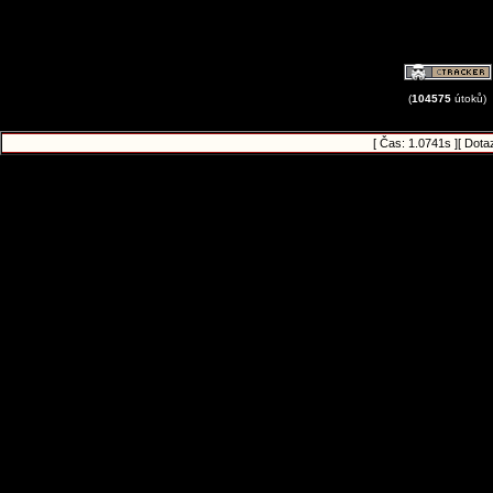
(
104575
útoků)
[ Čas: 1.0741s ][ Dota