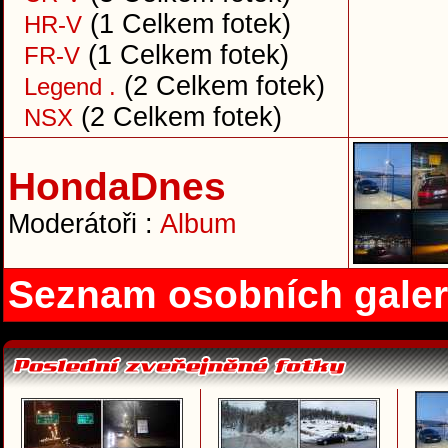
(1 Celkem fotek)
HR-V
(1 Celkem fotek)
FR-V
(2 Celkem fotek)
Legend .
(2 Celkem fotek)
NSX
HondaDnes
Moderátoři :
Album
Seznam osobních galer