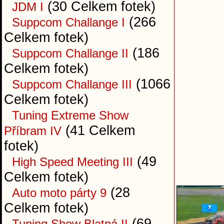
(30 Celkem fotek)
JDM I
(266
Suppcom Challange I
Celkem fotek)
(186
Suppcom Challange II
Celkem fotek)
(1066
Suppcom Challange III
Celkem fotek)
Tuning Extreme Show
(41 Celkem
Příbram IV
fotek)
(49
High Speed Meeting III
Celkem fotek)
(28
Auto moto párty 9
Celkem fotek)
(69
Tuning Show Blatná II