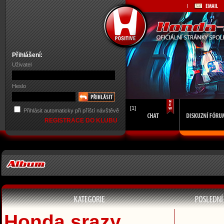
Přihlášení:
Uživatel
Heslo
[1]
Přihlásit automaticky při příští návštěvě
REGISTRACE DO KLUBU
Honda srazy