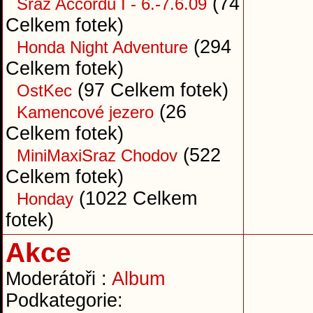
(74
Sraz Accordů I - 6.-7.6.09
Celkem fotek)
(294
Honda Night Adventure
Celkem fotek)
(97 Celkem fotek)
OstKec
(26
Kamencové jezero
Celkem fotek)
(522
MiniMaxiSraz Chodov
Celkem fotek)
(1022 Celkem
Honday
fotek)
Akce
Moderátoři :
Album
Podkategorie: