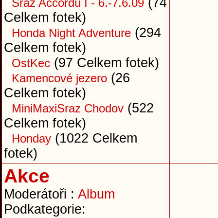
(74
Sraz Accordů I - 6.-7.6.09
Celkem fotek)
(294
Honda Night Adventure
Celkem fotek)
(97 Celkem fotek)
OstKec
(26
Kamencové jezero
Celkem fotek)
(522
MiniMaxiSraz Chodov
Celkem fotek)
(1022 Celkem
Honday
fotek)
Akce
Moderátoři :
Album
Podkategorie: