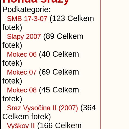
Podkategorie:
(123 Celkem
SMB 17-3-07
fotek)
(89 Celkem
Slapy 2007
fotek)
(40 Celkem
Mokec 06
fotek)
(69 Celkem
Mokec 07
fotek)
(45 Celkem
Mokec 08
fotek)
(364
Sraz Vysočina II (2007)
Celkem fotek)
(166 Celkem
Vyškov II