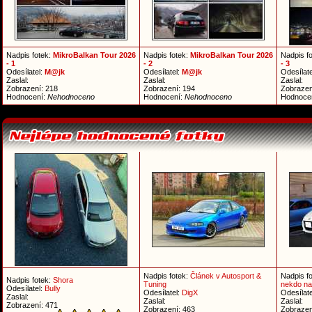
Nadpis fotek:
MikroBalkan Tour 2026
Nadpis fotek:
MikroBalkan Tour 2026
Nadpis f
- 1
- 2
- 3
Odesílatel:
M@jk
Odesílatel:
M@jk
Odesílate
Zaslal:
Zaslal:
Zaslal:
Zobrazení: 218
Zobrazení: 194
Zobrazen
Hodnocení:
Nehodnoceno
Hodnocení:
Nehodnoceno
Hodnoce
Nadpis fotek:
Článek v Autosport &
Nadpis f
Nadpis fotek:
Shora
Tuning
nekdo na
Odesílatel:
Bully
Odesílatel:
DigX
Odesílate
Zaslal:
Zaslal:
Zaslal:
Zobrazení: 471
Zobrazení: 463
Zobrazen