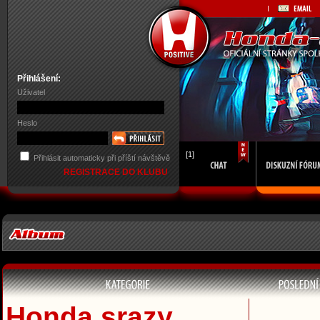
Přihlášení:
Uživatel
Heslo
[1]
Přihlásit automaticky při příští návštěvě
REGISTRACE DO KLUBU
Honda srazy