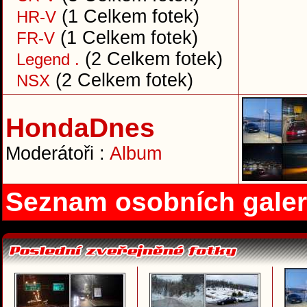
(1 Celkem fotek)
HR-V
(1 Celkem fotek)
FR-V
(2 Celkem fotek)
Legend .
(2 Celkem fotek)
NSX
HondaDnes
Moderátoři :
Album
Seznam osobních galer