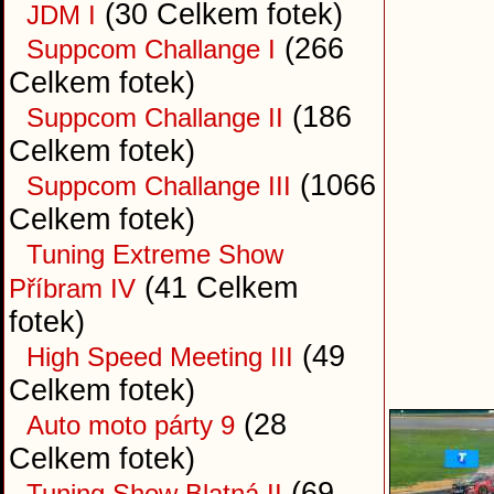
(30 Celkem fotek)
JDM I
(266
Suppcom Challange I
Celkem fotek)
(186
Suppcom Challange II
Celkem fotek)
(1066
Suppcom Challange III
Celkem fotek)
Tuning Extreme Show
(41 Celkem
Příbram IV
fotek)
(49
High Speed Meeting III
Celkem fotek)
(28
Auto moto párty 9
Celkem fotek)
(69
Tuning Show Blatná II