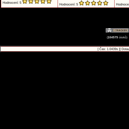
Hodnocení: 5
Hodnocení: 5
Hodnoce
(
104575
útoků)
[ Čas: 1.0439s ][ Dota