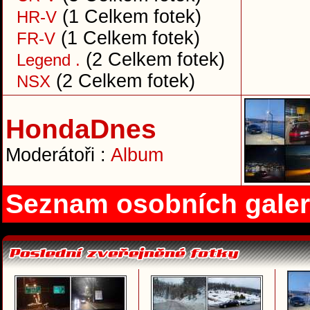
(1 Celkem fotek)
HR-V
(1 Celkem fotek)
FR-V
(2 Celkem fotek)
Legend .
(2 Celkem fotek)
NSX
HondaDnes
Moderátoři :
Album
Seznam osobních galer