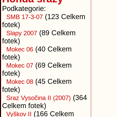
Podkategorie:
(123 Celkem
SMB 17-3-07
fotek)
(89 Celkem
Slapy 2007
fotek)
(40 Celkem
Mokec 06
fotek)
(69 Celkem
Mokec 07
fotek)
(45 Celkem
Mokec 08
fotek)
(364
Sraz Vysočina II (2007)
Celkem fotek)
(166 Celkem
Vyškov II