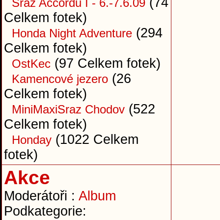
(74
Sraz Accordů I - 6.-7.6.09
Celkem fotek)
(294
Honda Night Adventure
Celkem fotek)
(97 Celkem fotek)
OstKec
(26
Kamencové jezero
Celkem fotek)
(522
MiniMaxiSraz Chodov
Celkem fotek)
(1022 Celkem
Honday
fotek)
Akce
Moderátoři :
Album
Podkategorie: