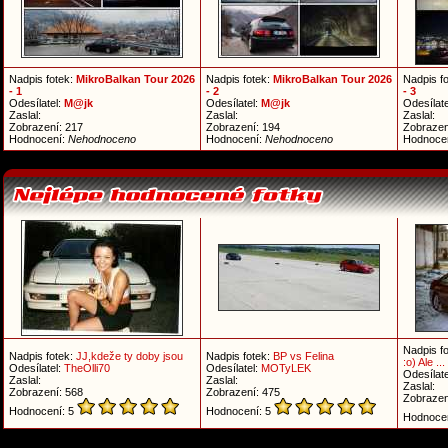
Nadpis fotek:
MikroBalkan Tour 2026
Nadpis fotek:
MikroBalkan Tour 2026
Nadpis f
- 1
- 2
- 3
Odesílatel:
M@jk
Odesílatel:
M@jk
Odesílate
Zaslal:
Zaslal:
Zaslal:
Zobrazení: 217
Zobrazení: 194
Zobrazen
Hodnocení:
Nehodnoceno
Hodnocení:
Nehodnoceno
Hodnoce
Nadpis f
Nadpis fotek:
JJ,kdeže ty doby jsou
Nadpis fotek:
BP vs Felina
:o) Ale ...
Odesílatel:
TheOlli70
Odesílatel:
MOTyLEK
Odesílate
Zaslal:
Zaslal:
Zaslal:
Zobrazení: 568
Zobrazení: 475
Zobrazen
Hodnocení: 5
Hodnocení: 5
Hodnoce