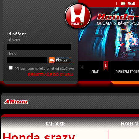
Přihlášení:
Uživatel
Heslo
[1]
Přihlásit automaticky při příští návštěvě
REGISTRACE DO KLUBU
Honda srazy