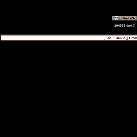
(
104575
útoků)
[ Čas: 3.4668s ][ Dota