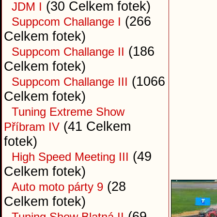
(30 Celkem fotek)
JDM I
(266
Suppcom Challange I
Celkem fotek)
(186
Suppcom Challange II
Celkem fotek)
(1066
Suppcom Challange III
Celkem fotek)
Tuning Extreme Show
(41 Celkem
Příbram IV
fotek)
(49
High Speed Meeting III
Celkem fotek)
(28
Auto moto párty 9
Celkem fotek)
(69
Tuning Show Blatná II