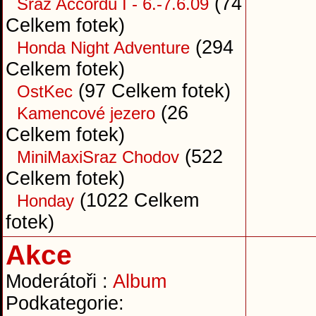
(74
Sraz Accordů I - 6.-7.6.09
Celkem fotek)
(294
Honda Night Adventure
Celkem fotek)
(97 Celkem fotek)
OstKec
(26
Kamencové jezero
Celkem fotek)
(522
MiniMaxiSraz Chodov
Celkem fotek)
(1022 Celkem
Honday
fotek)
Akce
Moderátoři :
Album
Podkategorie: