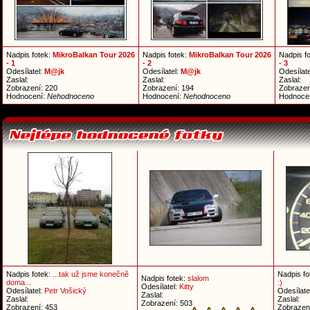
Nadpis fotek:
MikroBalkan Tour 2026
Nadpis fotek:
MikroBalkan Tour 2026
Nadpis f
- 1
- 2
- 3
Odesílatel:
M@jk
Odesílatel:
M@jk
Odesílate
Zaslal:
Zaslal:
Zaslal:
Zobrazení: 220
Zobrazení: 194
Zobrazen
Hodnocení:
Nehodnoceno
Hodnocení:
Nehodnoceno
Hodnoce
Nadpis fotek:
...tak už jsme konečně
Nadpis fo
Nadpis fotek:
slalom
doma...
:)
Odesílatel:
Kitty
Odesílatel:
Petr Vošický
Odesílate
Zaslal:
Zaslal:
Zaslal:
Zobrazení: 503
Zobrazení: 453
Zobrazen