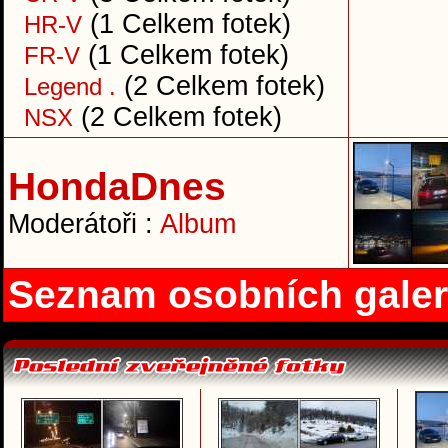
(1 Celkem fotek)
HR-V
(1 Celkem fotek)
FR-V
(2 Celkem fotek)
Legend .
(2 Celkem fotek)
NSX
HondaDnes
Moderátoři :
Album
Seznam osobních galer