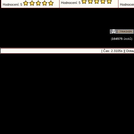
Hodnocení: 5
Hodnocení: 5
Hodnocen
(
104575
útoků)
[ Čas: 2.3105s ][ Dota