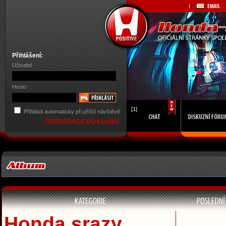
Přihlášení:
Uživatel
Heslo
[1]
Přihlásit automaticky při příští návštěvě
REGISTRACE DO KLUBU
Honda srazy