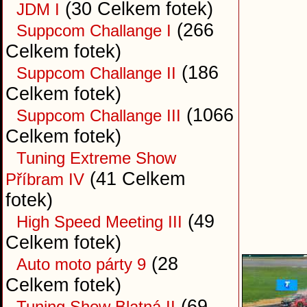
(30 Celkem fotek)
JDM I
(266
Suppcom Challange I
Celkem fotek)
(186
Suppcom Challange II
Celkem fotek)
(1066
Suppcom Challange III
Celkem fotek)
Tuning Extreme Show
(41 Celkem
Příbram IV
fotek)
(49
High Speed Meeting III
Celkem fotek)
(28
Auto moto párty 9
Celkem fotek)
(69
Tuning Show Blatná II