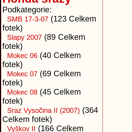
Podkategorie:
(123 Celkem
SMB 17-3-07
fotek)
(89 Celkem
Slapy 2007
fotek)
(40 Celkem
Mokec 06
fotek)
(69 Celkem
Mokec 07
fotek)
(45 Celkem
Mokec 08
fotek)
(364
Sraz Vysočina II (2007)
Celkem fotek)
(166 Celkem
Vyškov II