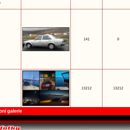
)
141
0
13212
13212
ní galerie