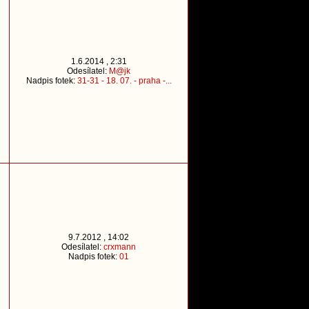
1.6.2014 , 2:31
Odesílatel:
M@jk
Nadpis fotek:
31-31 - 18. 07. - praha -...
9.7.2012 , 14:02
Odesílatel:
crxmann
Nadpis fotek:
01