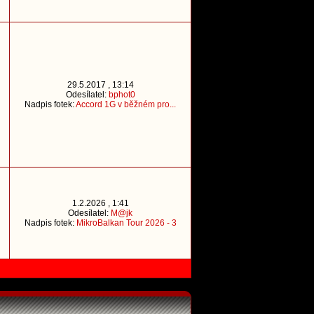
29.5.2017 , 13:14
Odesílatel:
bphot0
Nadpis fotek:
Accord 1G v běžném pro...
1.2.2026 , 1:41
Odesílatel:
M@jk
Nadpis fotek:
MikroBalkan Tour 2026 - 3