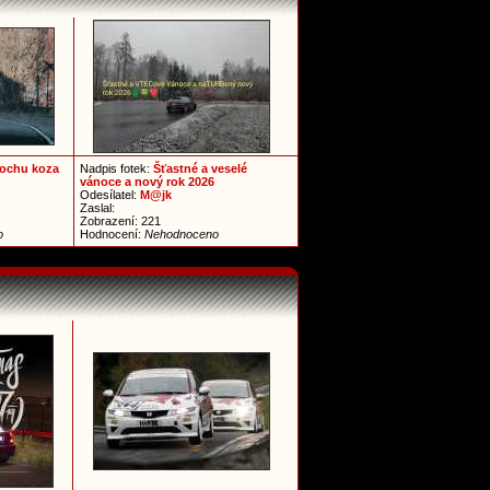
trochu koza
Nadpis fotek:
Šťastné a veselé
vánoce a nový rok 2026
Odesílatel:
M@jk
Zaslal:
Zobrazení: 221
o
Hodnocení:
Nehodnoceno