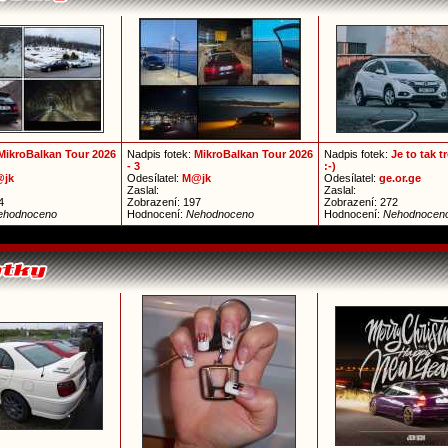
MikroBalkan Tour 2026
Nadpis fotek:
MikroBalkan Tour 2026
Nadpis fotek:
Je to tak 
- 3
:-)
jk
Odesílatel:
M@jk
Odesílatel:
ge.or.ge
Zaslal:
Zaslal:
4
Zobrazení: 197
Zobrazení: 272
ehodnoceno
Hodnocení:
Nehodnoceno
Hodnocení:
Nehodnocen