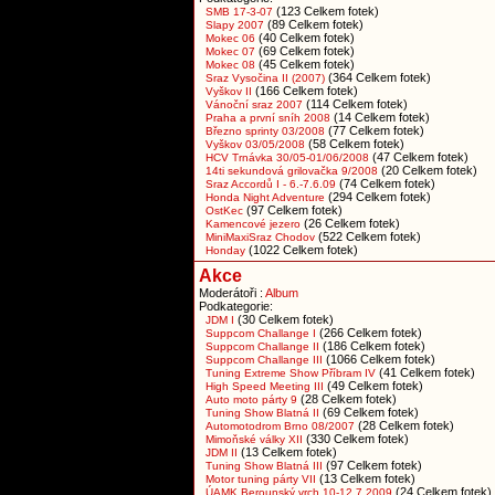
(123 Celkem fotek)
SMB 17-3-07
(89 Celkem fotek)
Slapy 2007
(40 Celkem fotek)
Mokec 06
(69 Celkem fotek)
Mokec 07
(45 Celkem fotek)
Mokec 08
(364 Celkem fotek)
Sraz Vysočina II (2007)
(166 Celkem fotek)
Vyškov II
(114 Celkem fotek)
Vánoční sraz 2007
(14 Celkem fotek)
Praha a první sníh 2008
(77 Celkem fotek)
Březno sprinty 03/2008
(58 Celkem fotek)
Vyškov 03/05/2008
(47 Celkem fotek)
HCV Trnávka 30/05-01/06/2008
(20 Celkem fotek)
14ti sekundová grilovačka 9/2008
(74 Celkem fotek)
Sraz Accordů I - 6.-7.6.09
(294 Celkem fotek)
Honda Night Adventure
(97 Celkem fotek)
OstKec
(26 Celkem fotek)
Kamencové jezero
(522 Celkem fotek)
MiniMaxiSraz Chodov
(1022 Celkem fotek)
Honday
Akce
Moderátoři :
Album
Podkategorie:
(30 Celkem fotek)
JDM I
(266 Celkem fotek)
Suppcom Challange I
(186 Celkem fotek)
Suppcom Challange II
(1066 Celkem fotek)
Suppcom Challange III
(41 Celkem fotek)
Tuning Extreme Show Příbram IV
(49 Celkem fotek)
High Speed Meeting III
(28 Celkem fotek)
Auto moto párty 9
(69 Celkem fotek)
Tuning Show Blatná II
(28 Celkem fotek)
Automotodrom Brno 08/2007
(330 Celkem fotek)
Mimoňské války XII
(13 Celkem fotek)
JDM II
(97 Celkem fotek)
Tuning Show Blatná III
(13 Celkem fotek)
Motor tuning párty VII
(24 Celkem fotek)
ÚAMK Berounský vrch 10-12.7.2009