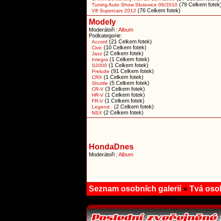
(79 Celkem fotek
Tuning Auto Show Slusovice 06/2010
(76 Celkem fotek)
V8 Supercars 2012
Modely
Moderátoři :
Album
Podkategorie:
(21 Celkem fotek)
Accord
(10 Celkem fotek)
Civic
(2 Celkem fotek)
Jazz
(1 Celkem fotek)
Integra
(1 Celkem fotek)
S2000
(91 Celkem fotek)
Prelude
(1 Celkem fotek)
CRX
(5 Celkem fotek)
Shuttle
(3 Celkem fotek)
CR-V
(1 Celkem fotek)
HR-V
(1 Celkem fotek)
FR-V
(2 Celkem fotek)
Legend .
(2 Celkem fotek)
NSX
HondaDnes
Moderátoři :
Album
Seznam osobních galerií
»
Tvá osob