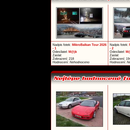
Nadpis fotek:
MikroBalkan Tour 2026
Nadpis fotek:
- 1
- 2
Odesílatel:
M@jk
Odesílatel:
M@
Zaslal:
Zaslal:
Zobrazení: 218
Zobrazení: 19
Hodnocení:
Nehodnoceno
Hodnocení:
N