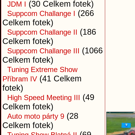
(30 Celkem fotek)
JDM I
(266
Suppcom Challange I
Celkem fotek)
(186
Suppcom Challange II
Celkem fotek)
(1066
Suppcom Challange III
Celkem fotek)
Tuning Extreme Show
(41 Celkem
Příbram IV
fotek)
(49
High Speed Meeting III
Celkem fotek)
(28
Auto moto párty 9
Celkem fotek)
(69
Tuning Show Blatná II