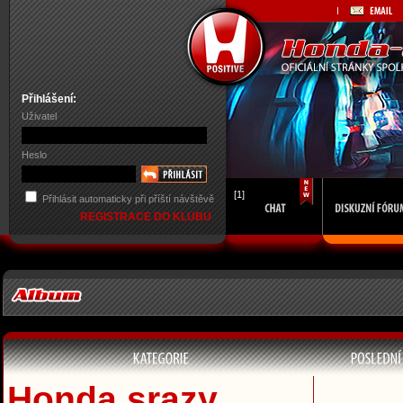
Přihlášení:
Uživatel
Heslo
[1]
Přihlásit automaticky při příští návštěvě
REGISTRACE DO KLUBU
Honda srazy