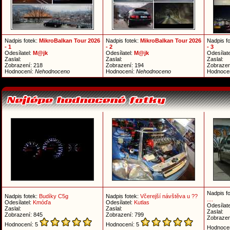
Nadpis fotek:
MikroBalkan Tour 2026
Nadpis fotek:
MikroBalkan Tour 2026
Nadpis f
- 1
- 2
- 3
Odesílatel:
M@jk
Odesílatel:
M@jk
Odesílate
Zaslal:
Zaslal:
Zaslal:
Zobrazení: 218
Zobrazení: 194
Zobrazen
Hodnocení:
Nehodnoceno
Hodnocení:
Nehodnoceno
Hodnoce
Nadpis f
Nadpis fotek:
Budíky C5g
Nadpis fotek:
Včerejší návštěva u ??
....
Odesílatel:
Kmóďa
Odesílatel:
Kutlas
Odesílate
Zaslal:
Zaslal:
Zaslal:
Zobrazení: 845
Zobrazení: 799
Zobrazen
Hodnocení: 5
Hodnocení: 5
Hodnoce