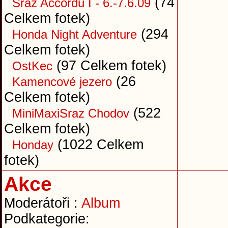
(74
Sraz Accordů I - 6.-7.6.09
Celkem fotek)
(294
Honda Night Adventure
Celkem fotek)
(97 Celkem fotek)
OstKec
(26
Kamencové jezero
Celkem fotek)
(522
MiniMaxiSraz Chodov
Celkem fotek)
(1022 Celkem
Honday
fotek)
Akce
Moderátoři :
Album
Podkategorie: