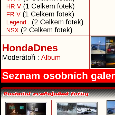
(1 Celkem fotek)
HR-V
(1 Celkem fotek)
FR-V
(2 Celkem fotek)
Legend .
(2 Celkem fotek)
NSX
HondaDnes
Moderátoři :
Album
Seznam osobních galer