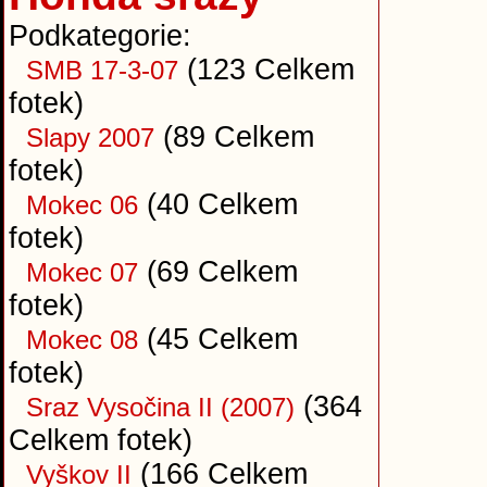
Podkategorie:
(123 Celkem
SMB 17-3-07
fotek)
(89 Celkem
Slapy 2007
fotek)
(40 Celkem
Mokec 06
fotek)
(69 Celkem
Mokec 07
fotek)
(45 Celkem
Mokec 08
fotek)
(364
Sraz Vysočina II (2007)
Celkem fotek)
(166 Celkem
Vyškov II