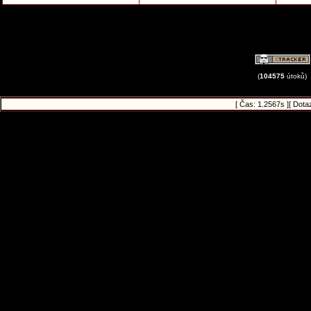
(
104575
útoků)
[ Čas: 1.2567s ][ Dota