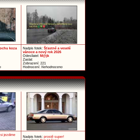
trochu koza
Nadpis fotek:
Šťastné a veselé
vánoce a nový rok 2026
Odesílatel:
M@jk
Zaslal:
Zobrazení: 221
o
Hodnocení:
Nehodnoceno
 si jezdime
Nadpis fotek:
prostě super!