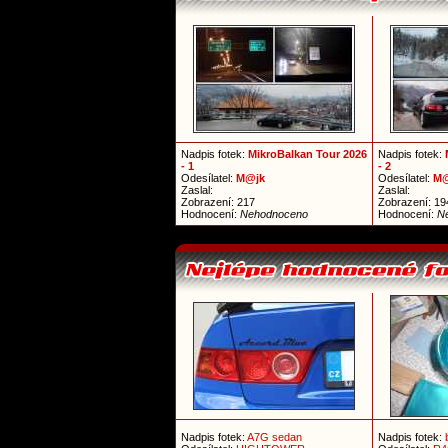
Nadpis fotek:
MikroBalkan Tour 2026
Nadpis fotek:
- 1
- 2
Odesílatel:
M@jk
Odesílatel:
M@
Zaslal:
Zaslal:
Zobrazení: 217
Zobrazení: 19
Hodnocení:
Nehodnoceno
Hodnocení:
N
Nadpis fotek:
A7G sedan
Nadpis fotek: