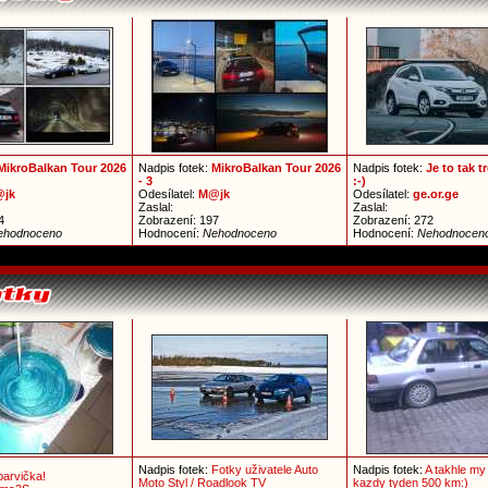
MikroBalkan Tour 2026
Nadpis fotek:
MikroBalkan Tour 2026
Nadpis fotek:
Je to tak 
- 3
:-)
jk
Odesílatel:
M@jk
Odesílatel:
ge.or.ge
Zaslal:
Zaslal:
4
Zobrazení: 197
Zobrazení: 272
ehodnoceno
Hodnocení:
Nehodnoceno
Hodnocení:
Nehodnocen
Nadpis fotek:
Fotky uživatele Auto
Nadpis fotek:
A takhle my
barvička!
Moto Styl / Roadlook TV
kazdy tyden 500 km:)