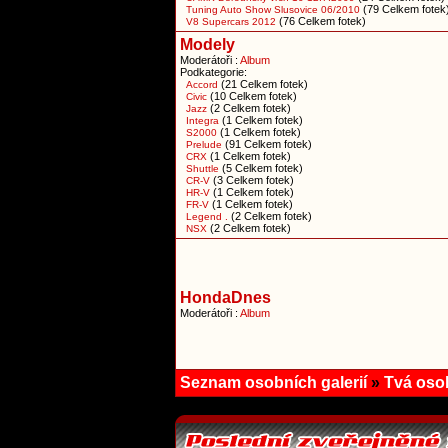
(79 Celkem fotek
Tuning Auto Show Slusovice 06/2010
(76 Celkem fotek)
V8 Supercars 2012
Modely
Moderátoři :
Album
Podkategorie:
(21 Celkem fotek)
Accord
(10 Celkem fotek)
Civic
(2 Celkem fotek)
Jazz
(1 Celkem fotek)
Integra
(1 Celkem fotek)
S2000
(91 Celkem fotek)
Prelude
(1 Celkem fotek)
CRX
(5 Celkem fotek)
Shuttle
(3 Celkem fotek)
CR-V
(1 Celkem fotek)
HR-V
(1 Celkem fotek)
FR-V
(2 Celkem fotek)
Legend .
(2 Celkem fotek)
NSX
HondaDnes
Moderátoři :
Album
Seznam osobních galerií
»
Tvá osob