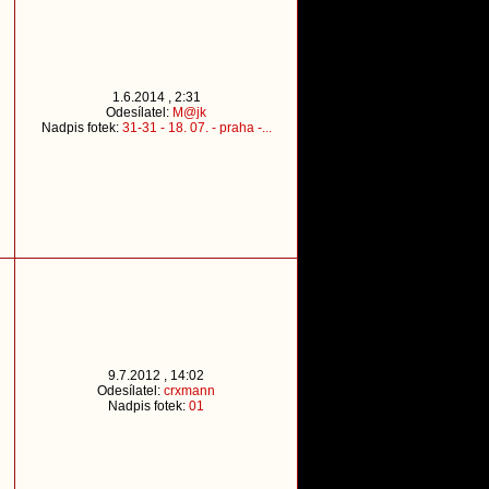
1.6.2014 , 2:31
Odesílatel:
M@jk
Nadpis fotek:
31-31 - 18. 07. - praha -...
9.7.2012 , 14:02
Odesílatel:
crxmann
Nadpis fotek:
01