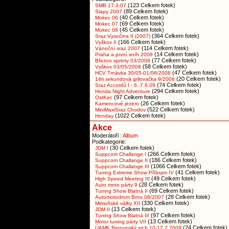
(123 Celkem fotek)
SMB 17-3-07
(89 Celkem fotek)
Slapy 2007
(40 Celkem fotek)
Mokec 06
(69 Celkem fotek)
Mokec 07
(45 Celkem fotek)
Mokec 08
(364 Celkem fotek)
Sraz Vysočina II (2007)
(166 Celkem fotek)
Vyškov II
(114 Celkem fotek)
Vánoční sraz 2007
(14 Celkem fotek)
Praha a první sníh 2008
(77 Celkem fotek)
Březno sprinty 03/2008
(58 Celkem fotek)
Vyškov 03/05/2008
(47 Celkem fotek)
HCV Trnávka 30/05-01/06/2008
(20 Celkem fotek)
14ti sekundová grilovačka 9/2008
(74 Celkem fotek)
Sraz Accordů I - 6.-7.6.09
(294 Celkem fotek)
Honda Night Adventure
(97 Celkem fotek)
OstKec
(26 Celkem fotek)
Kamencové jezero
(522 Celkem fotek)
MiniMaxiSraz Chodov
(1022 Celkem fotek)
Honday
Akce
Moderátoři :
Album
Podkategorie:
(30 Celkem fotek)
JDM I
(266 Celkem fotek)
Suppcom Challange I
(186 Celkem fotek)
Suppcom Challange II
(1066 Celkem fotek)
Suppcom Challange III
(41 Celkem fotek)
Tuning Extreme Show Příbram IV
(49 Celkem fotek)
High Speed Meeting III
(28 Celkem fotek)
Auto moto párty 9
(69 Celkem fotek)
Tuning Show Blatná II
(28 Celkem fotek)
Automotodrom Brno 08/2007
(330 Celkem fotek)
Mimoňské války XII
(13 Celkem fotek)
JDM II
(97 Celkem fotek)
Tuning Show Blatná III
(13 Celkem fotek)
Motor tuning párty VII
(24 Celkem fotek)
ÚAMK Berounský vrch 10-12.7.2009