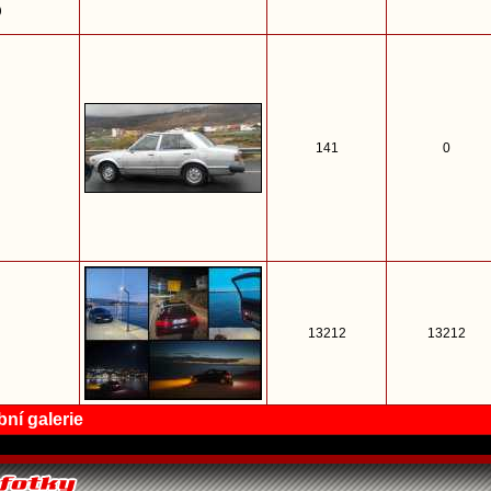
)
141
0
13212
13212
ní galerie