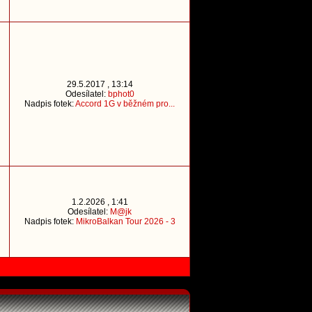
29.5.2017 , 13:14
Odesílatel:
bphot0
Nadpis fotek:
Accord 1G v běžném pro...
1.2.2026 , 1:41
Odesílatel:
M@jk
Nadpis fotek:
MikroBalkan Tour 2026 - 3