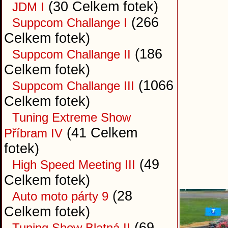
(30 Celkem fotek)
JDM I
(266
Suppcom Challange I
Celkem fotek)
(186
Suppcom Challange II
Celkem fotek)
(1066
Suppcom Challange III
Celkem fotek)
Tuning Extreme Show
(41 Celkem
Příbram IV
fotek)
(49
High Speed Meeting III
Celkem fotek)
(28
Auto moto párty 9
Celkem fotek)
(69
Tuning Show Blatná II