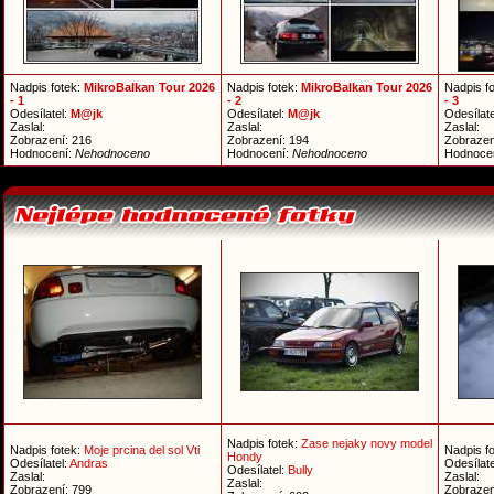
Nadpis fotek:
MikroBalkan Tour 2026
Nadpis fotek:
MikroBalkan Tour 2026
Nadpis f
- 1
- 2
- 3
Odesílatel:
M@jk
Odesílatel:
M@jk
Odesílate
Zaslal:
Zaslal:
Zaslal:
Zobrazení: 216
Zobrazení: 194
Zobrazen
Hodnocení:
Nehodnoceno
Hodnocení:
Nehodnoceno
Hodnoce
Nadpis fotek:
Zase nejaky novy model
Nadpis fotek:
Moje prcina del sol Vti
Nadpis f
Hondy
Odesílatel:
Andras
Odesílate
Odesílatel:
Bully
Zaslal:
Zaslal:
Zaslal:
Zobrazení: 799
Zobrazen