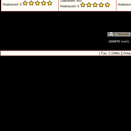
Zobrazení: 602
Hodnocení: 5
Hodnoce
Hodnocení: 5
(
104575
útoků)
[ Čas: 2.1088s ][ Dota