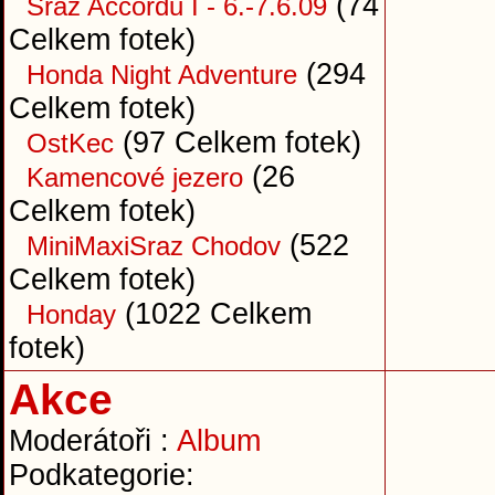
(74
Sraz Accordů I - 6.-7.6.09
Celkem fotek)
(294
Honda Night Adventure
Celkem fotek)
(97 Celkem fotek)
OstKec
(26
Kamencové jezero
Celkem fotek)
(522
MiniMaxiSraz Chodov
Celkem fotek)
(1022 Celkem
Honday
fotek)
Akce
Moderátoři :
Album
Podkategorie: