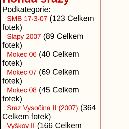
Podkategorie:
(123 Celkem
SMB 17-3-07
fotek)
(89 Celkem
Slapy 2007
fotek)
(40 Celkem
Mokec 06
fotek)
(69 Celkem
Mokec 07
fotek)
(45 Celkem
Mokec 08
fotek)
(364
Sraz Vysočina II (2007)
Celkem fotek)
(166 Celkem
Vyškov II