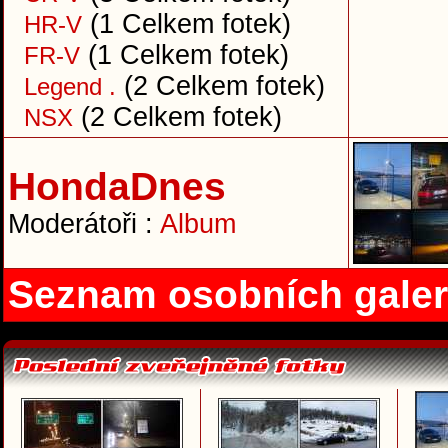
(1 Celkem fotek)
HR-V
(1 Celkem fotek)
FR-V
(2 Celkem fotek)
Legend .
(2 Celkem fotek)
NSX
HondaDnes
Moderátoři :
Album
Seznam osobních galer