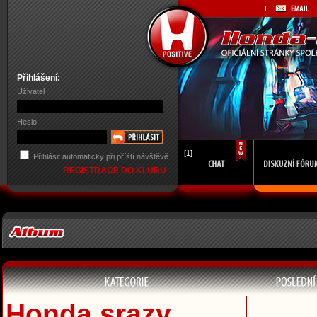
Přihlášení:
Uživatel
Heslo
[1]
Přihlásit automaticky při příští návštěvě
REGISTRACE DO KLUBU
Honda srazy