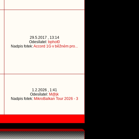
29.5.2017 , 13:14
Odesílatel:
bphot0
Nadpis fotek:
Accord 1G v běžném pro...
1.2.2026 , 1:41
Odesílatel:
M@jk
Nadpis fotek:
MikroBalkan Tour 2026 - 3