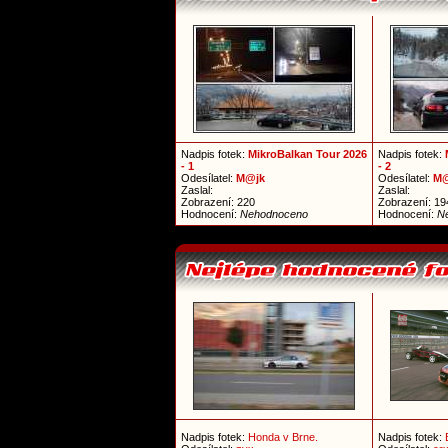
Nadpis fotek:
MikroBalkan Tour 2026
Nadpis fotek:
- 1
- 2
Odesílatel:
M@jk
Odesílatel:
M@
Zaslal:
Zaslal:
Zobrazení: 220
Zobrazení: 19
Hodnocení:
Nehodnoceno
Hodnocení:
N
Nadpis fotek:
Honda v Brne.
Nadpis fotek: