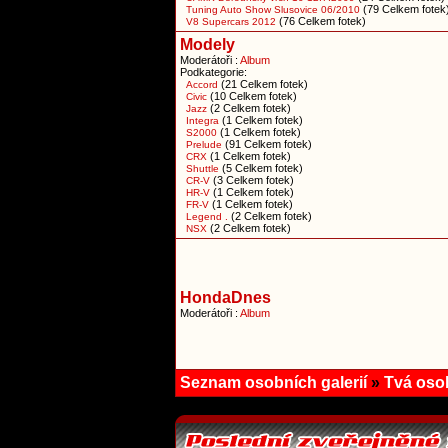
(79 Celkem fotek
Tuning Auto Show Slusovice 06/2010
(76 Celkem fotek)
V8 Supercars 2012
Modely
Moderátoři :
Album
Podkategorie:
(21 Celkem fotek)
Accord
(10 Celkem fotek)
Civic
(2 Celkem fotek)
Jazz
(1 Celkem fotek)
Integra
(1 Celkem fotek)
S2000
(91 Celkem fotek)
Prelude
(1 Celkem fotek)
CRX
(5 Celkem fotek)
Shuttle
(3 Celkem fotek)
CR-V
(1 Celkem fotek)
HR-V
(1 Celkem fotek)
FR-V
(2 Celkem fotek)
Legend .
(2 Celkem fotek)
NSX
HondaDnes
Moderátoři :
Album
Seznam osobních galerií
»
Tvá osob