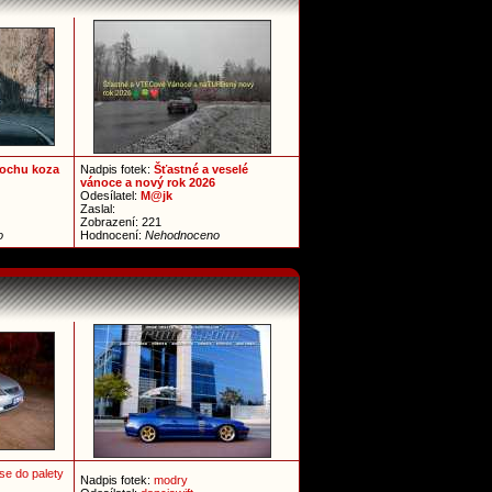
trochu koza
Nadpis fotek:
Šťastné a veselé
vánoce a nový rok 2026
Odesílatel:
M@jk
Zaslal:
Zobrazení: 221
o
Hodnocení:
Nehodnoceno
 se do palety
Nadpis fotek:
modry