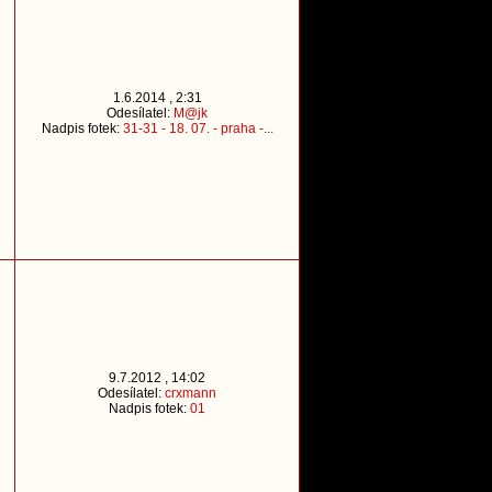
1.6.2014 , 2:31
Odesílatel:
M@jk
Nadpis fotek:
31-31 - 18. 07. - praha -...
9.7.2012 , 14:02
Odesílatel:
crxmann
Nadpis fotek:
01