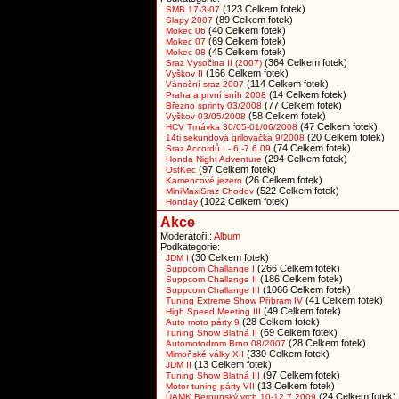
(123 Celkem fotek)
SMB 17-3-07
(89 Celkem fotek)
Slapy 2007
(40 Celkem fotek)
Mokec 06
(69 Celkem fotek)
Mokec 07
(45 Celkem fotek)
Mokec 08
(364 Celkem fotek)
Sraz Vysočina II (2007)
(166 Celkem fotek)
Vyškov II
(114 Celkem fotek)
Vánoční sraz 2007
(14 Celkem fotek)
Praha a první sníh 2008
(77 Celkem fotek)
Březno sprinty 03/2008
(58 Celkem fotek)
Vyškov 03/05/2008
(47 Celkem fotek)
HCV Trnávka 30/05-01/06/2008
(20 Celkem fotek)
14ti sekundová grilovačka 9/2008
(74 Celkem fotek)
Sraz Accordů I - 6.-7.6.09
(294 Celkem fotek)
Honda Night Adventure
(97 Celkem fotek)
OstKec
(26 Celkem fotek)
Kamencové jezero
(522 Celkem fotek)
MiniMaxiSraz Chodov
(1022 Celkem fotek)
Honday
Akce
Moderátoři :
Album
Podkategorie:
(30 Celkem fotek)
JDM I
(266 Celkem fotek)
Suppcom Challange I
(186 Celkem fotek)
Suppcom Challange II
(1066 Celkem fotek)
Suppcom Challange III
(41 Celkem fotek)
Tuning Extreme Show Příbram IV
(49 Celkem fotek)
High Speed Meeting III
(28 Celkem fotek)
Auto moto párty 9
(69 Celkem fotek)
Tuning Show Blatná II
(28 Celkem fotek)
Automotodrom Brno 08/2007
(330 Celkem fotek)
Mimoňské války XII
(13 Celkem fotek)
JDM II
(97 Celkem fotek)
Tuning Show Blatná III
(13 Celkem fotek)
Motor tuning párty VII
(24 Celkem fotek)
ÚAMK Berounský vrch 10-12.7.2009