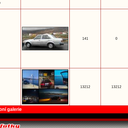
)
141
0
13212
13212
ní galerie