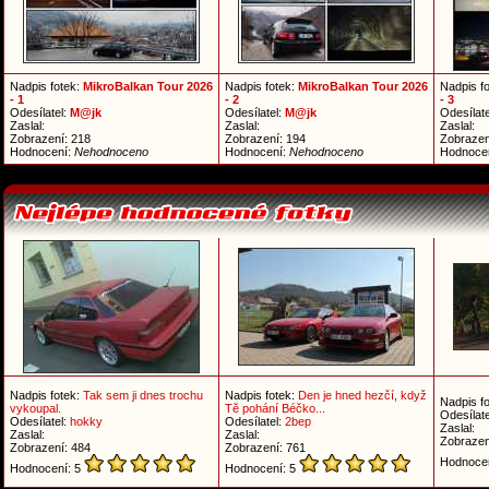
Nadpis fotek:
MikroBalkan Tour 2026
Nadpis fotek:
MikroBalkan Tour 2026
Nadpis f
- 1
- 2
- 3
Odesílatel:
M@jk
Odesílatel:
M@jk
Odesílate
Zaslal:
Zaslal:
Zaslal:
Zobrazení: 218
Zobrazení: 194
Zobrazen
Hodnocení:
Nehodnoceno
Hodnocení:
Nehodnoceno
Hodnoce
Nadpis fotek:
Tak sem ji dnes trochu
Nadpis fotek:
Den je hned hezčí, když
Nadpis f
vykoupal.
Tě pohání Béčko...
Odesílate
Odesílatel:
hokky
Odesílatel:
2bep
Zaslal:
Zaslal:
Zaslal:
Zobrazen
Zobrazení: 484
Zobrazení: 761
Hodnoce
Hodnocení: 5
Hodnocení: 5