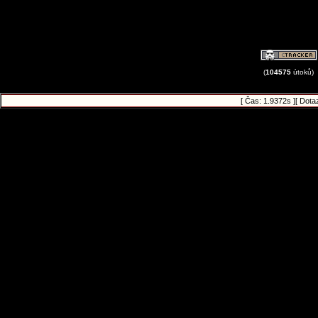
(
104575
útoků)
[ Čas: 1.9372s ][ Dota