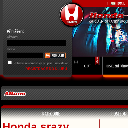
Přihlášení:
Uživatel
Heslo
[1]
Přihlásit automaticky při příští návštěvě
REGISTRACE DO KLUBU
Honda srazy