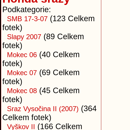
Podkategorie:
(123 Celkem
SMB 17-3-07
fotek)
(89 Celkem
Slapy 2007
fotek)
(40 Celkem
Mokec 06
fotek)
(69 Celkem
Mokec 07
fotek)
(45 Celkem
Mokec 08
fotek)
(364
Sraz Vysočina II (2007)
Celkem fotek)
(166 Celkem
Vyškov II