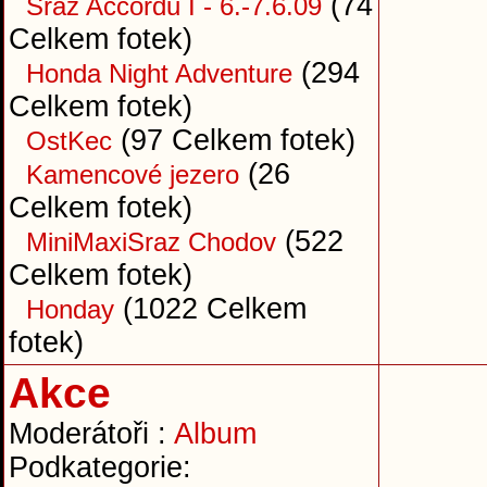
(74
Sraz Accordů I - 6.-7.6.09
Celkem fotek)
(294
Honda Night Adventure
Celkem fotek)
(97 Celkem fotek)
OstKec
(26
Kamencové jezero
Celkem fotek)
(522
MiniMaxiSraz Chodov
Celkem fotek)
(1022 Celkem
Honday
fotek)
Akce
Moderátoři :
Album
Podkategorie: