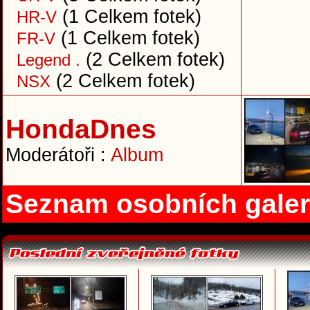
(1 Celkem fotek)
HR-V
(1 Celkem fotek)
FR-V
(2 Celkem fotek)
Legend .
(2 Celkem fotek)
NSX
HondaDnes
Moderátoři :
Album
Seznam osobních galer