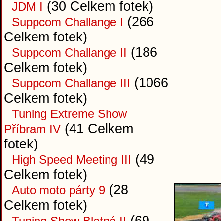
(30 Celkem fotek)
JDM I
(266
Suppcom Challange I
Celkem fotek)
(186
Suppcom Challange II
Celkem fotek)
(1066
Suppcom Challange III
Celkem fotek)
Tuning Extreme Show
(41 Celkem
Příbram IV
fotek)
(49
High Speed Meeting III
Celkem fotek)
(28
Auto moto párty 9
Celkem fotek)
(69
Tuning Show Blatná II