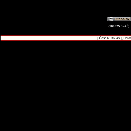
(
104575
útoků)
[ Čas: 48.3604s ][ Dota