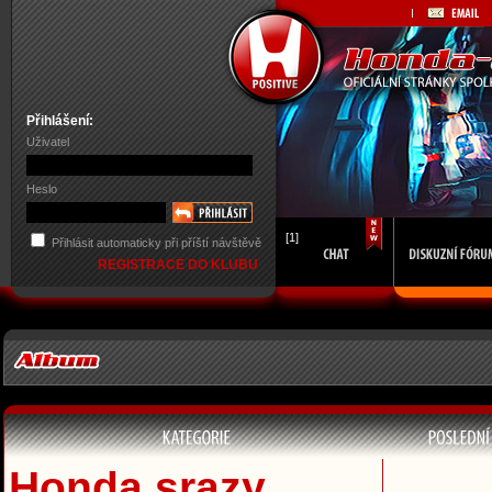
Přihlášení:
Uživatel
Heslo
[1]
Přihlásit automaticky při příští návštěvě
REGISTRACE DO KLUBU
Honda srazy