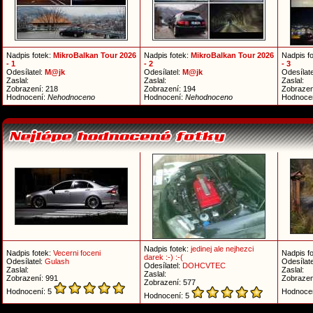
Nadpis fotek:
MikroBalkan Tour 2026
Nadpis fotek:
MikroBalkan Tour 2026
Nadpis f
- 1
- 2
- 3
Odesílatel:
M@jk
Odesílatel:
M@jk
Odesílate
Zaslal:
Zaslal:
Zaslal:
Zobrazení: 218
Zobrazení: 194
Zobrazen
Hodnocení:
Nehodnoceno
Hodnocení:
Nehodnoceno
Hodnoce
Nadpis fotek:
jedinej ale nejhezci
Nadpis fotek:
Vecerni foceni
Nadpis f
darek :-) :-(
Odesílatel:
Gulash
Odesílate
Odesílatel:
DOHCVTEC
Zaslal:
Zaslal:
Zaslal:
Zobrazení: 991
Zobrazen
Zobrazení: 577
Hodnocení: 5
Hodnoce
Hodnocení: 5