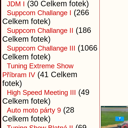
(30 Celkem fotek)
JDM I
(266
Suppcom Challange I
Celkem fotek)
(186
Suppcom Challange II
Celkem fotek)
(1066
Suppcom Challange III
Celkem fotek)
Tuning Extreme Show
(41 Celkem
Příbram IV
fotek)
(49
High Speed Meeting III
Celkem fotek)
(28
Auto moto párty 9
Celkem fotek)
(69
Tuning Show Blatná II