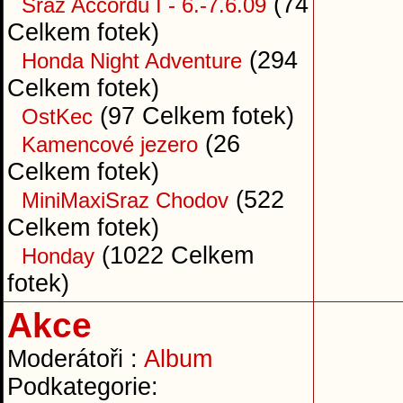
(74
Sraz Accordů I - 6.-7.6.09
Celkem fotek)
(294
Honda Night Adventure
Celkem fotek)
(97 Celkem fotek)
OstKec
(26
Kamencové jezero
Celkem fotek)
(522
MiniMaxiSraz Chodov
Celkem fotek)
(1022 Celkem
Honday
fotek)
Akce
Moderátoři :
Album
Podkategorie: