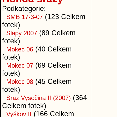
Podkategorie:
(123 Celkem
SMB 17-3-07
fotek)
(89 Celkem
Slapy 2007
fotek)
(40 Celkem
Mokec 06
fotek)
(69 Celkem
Mokec 07
fotek)
(45 Celkem
Mokec 08
fotek)
(364
Sraz Vysočina II (2007)
Celkem fotek)
(166 Celkem
Vyškov II