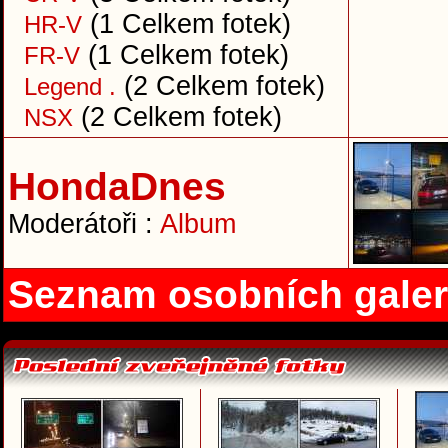
(1 Celkem fotek)
HR-V
(1 Celkem fotek)
FR-V
(2 Celkem fotek)
Legend .
(2 Celkem fotek)
NSX
HondaDnes
Moderátoři :
Album
Seznam osobních galer