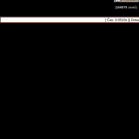
(
104575
útoků)
[ Čas: 0.0510s ][ Dota