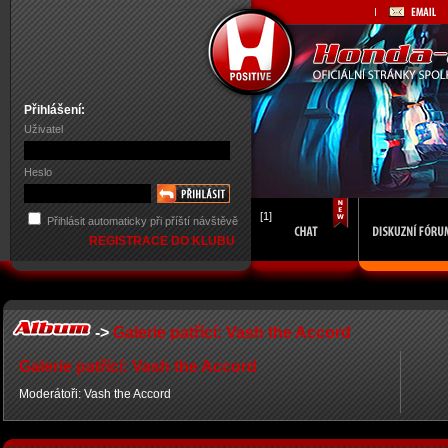
Přihlášení:
Uživatel
Heslo
[1]
Přihlásit automaticky při příští návštěvě
REGISTRACE DO KLUBU
->
Galerie patřící: Vash the Accord
Galerie patřící: Vash the Accord
Moderátoři: Vash the Accord