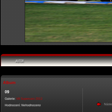
Album
09
Galerie:
V8 Supercars 2012
Násle
Hodnocení:
Nehodnoceno