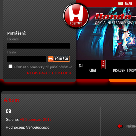
Přihlášení:
Uživatel
Heslo
[1]
Přihlásit automaticky při příští návštěvě
REGISTRACE DO KLUBU
Album
09
Galerie:
V8 Supercars 2012
Násle
Hodnocení:
Nehodnoceno