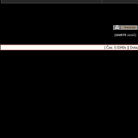
(
104575
útoků)
[ Čas: 0.0340s ][ Dota