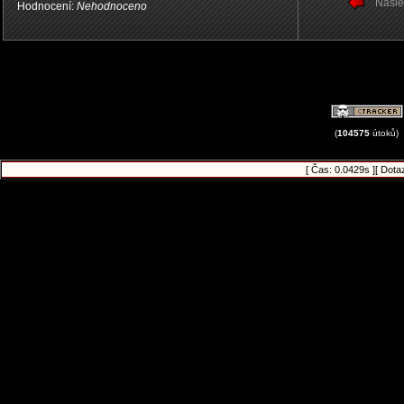
Násle
Hodnocení:
Nehodnoceno
(
104575
útoků)
[ Čas: 0.0429s ][ Dota