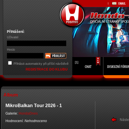
Přihlášení:
Uživatel
Heslo
[1]
Přihlásit automaticky při příští návštěvě
REGISTRACE DO KLUBU
Album
MikroBalkan Tour 2026 - 1
Galerie:
HondaDnes
Násle
Hodnocení:
Nehodnoceno