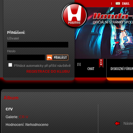
Přihlášení:
Uživatel
Heslo
[1]
Přihlásit automaticky při příští návštěvě
REGISTRACE DO KLUBU
Album
crv
Galerie:
CR-V
Násle
Hodnocení:
Nehodnoceno