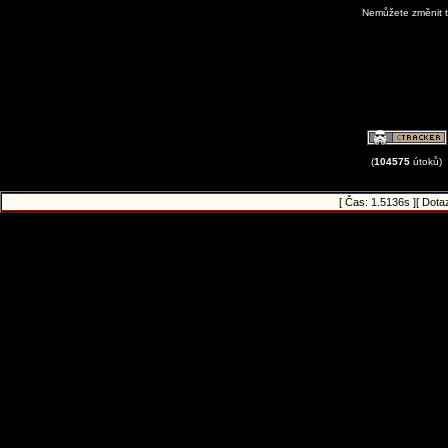
Nemůžete změnit t
View Avatar G
(
104575
útoků)
[ Čas: 1.5136s ][ Dota