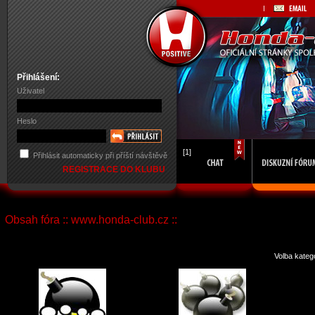
Přihlášení:
Uživatel
Heslo
[1]
Přihlásit automaticky při příští návštěvě
REGISTRACE DO KLUBU
Obsah fóra :: www.honda-club.cz ::
Volba kateg