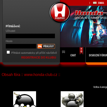
Přihlášení:
Uživatel
Heslo
[1]
Přihlásit automaticky při příští návštěvě
REGISTRACE DO KLUBU
Obsah fóra :: www.honda-club.cz ::
Volba kateg