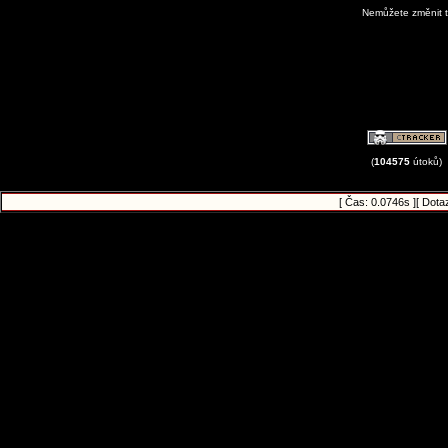
Nemůžete změnit t
View Avatar G
(
104575
útoků)
[ Čas: 0.0746s ][ Dota