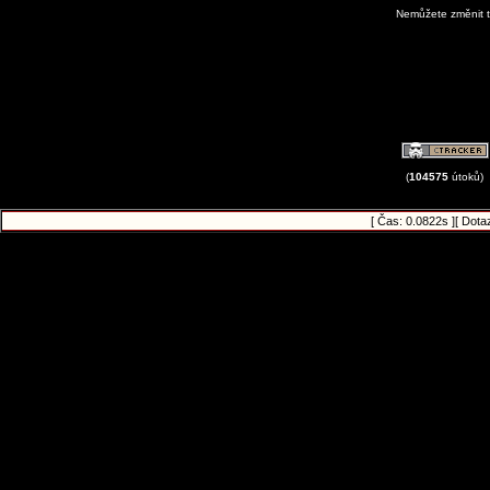
Nemůžete změnit t
View Avatar G
(
104575
útoků)
[ Čas: 0.0822s ][ Dota