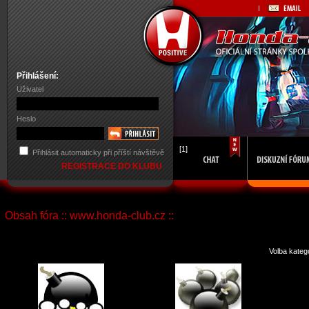
Přihlášení:
Uživatel
Heslo
[1]
Přihlásit automaticky při příští návštěvě
REGISTRACE DO KLUBU
Obsah fóra :: www.honda-club.cz ::
Volba kateg