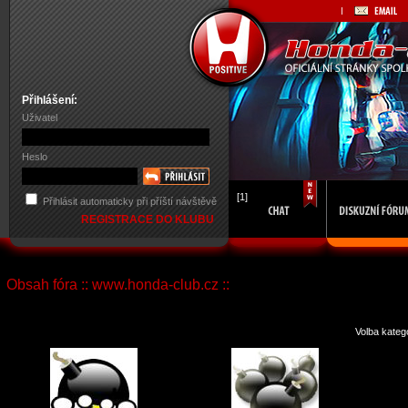
Přihlášení:
Uživatel
Heslo
[1]
Přihlásit automaticky při příští návštěvě
REGISTRACE DO KLUBU
Obsah fóra :: www.honda-club.cz ::
Volba kateg