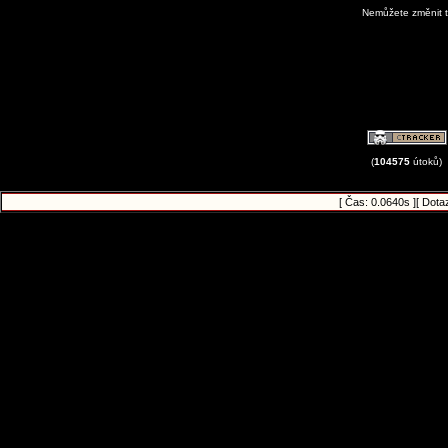
Nemůžete změnit t
View Avatar G
(
104575
útoků)
[ Čas: 0.0640s ][ Dota