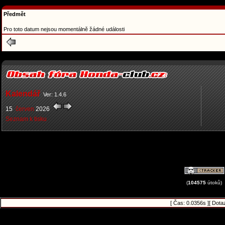
Předmět
Pro toto datum nejsou momentálně žádné události
Kalendář
Ver: 1.4.6
15
červen
2026
Seznam k tisku
(
104575
útoků)
[ Čas: 0.0356s ][ Dota