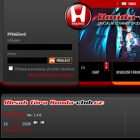
Přihlášení:
Uživatel
Heslo
[1]
Přihlásit automaticky při příští návštěvě
REGISTRACE DO KLUBU
Kalendář
Ver: 1.4.6
15
červen
2026
Seznam k tisku