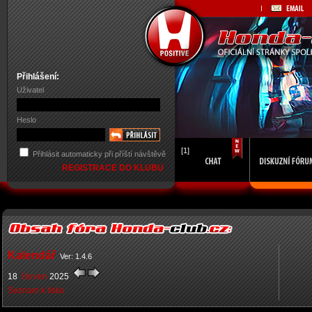
Přihlášení:
Uživatel
Heslo
[1]
Přihlásit automaticky při příští návštěvě
REGISTRACE DO KLUBU
Kalendář
Ver: 1.4.6
18
červen
2025
Seznam k tisku