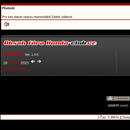
Předmět
Pro toto datum nejsou momentálně žádné události
Kalendář
Ver: 1.4.6
18
červen
2025
Seznam k tisku
(
104575
útoků)
[ Čas: 0.3967s ][ Dota