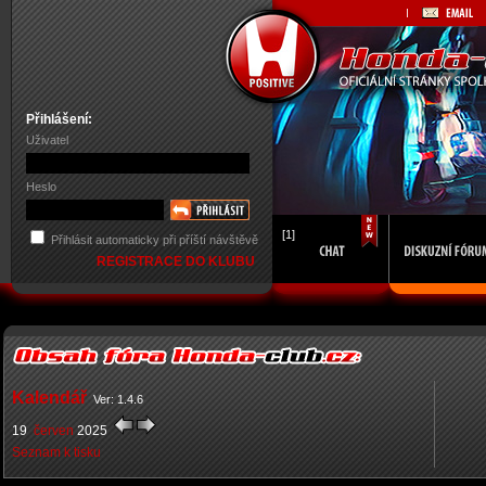
Přihlášení:
Uživatel
Heslo
[1]
Přihlásit automaticky při příští návštěvě
REGISTRACE DO KLUBU
Kalendář
Ver: 1.4.6
19
červen
2025
Seznam k tisku