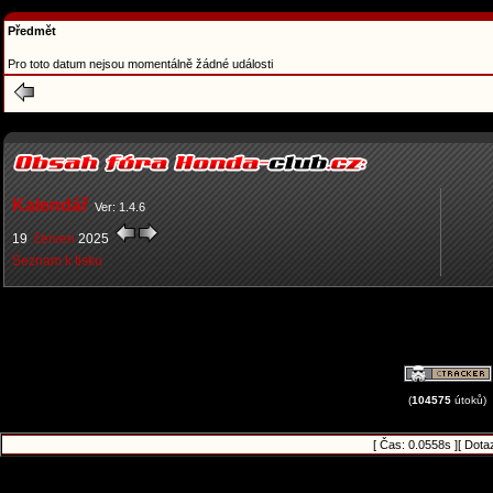
Předmět
Pro toto datum nejsou momentálně žádné události
Kalendář
Ver: 1.4.6
19
červen
2025
Seznam k tisku
(
104575
útoků)
[ Čas: 0.0558s ][ Dota