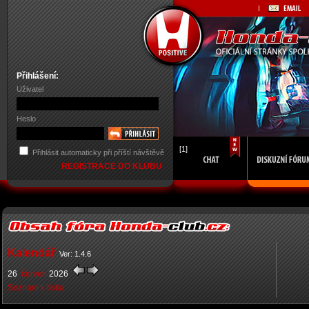
Přihlášení:
Uživatel
Heslo
[1]
Přihlásit automaticky při příští návštěvě
REGISTRACE DO KLUBU
Kalendář
Ver: 1.4.6
26
červen
2026
Seznam k tisku