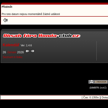
Předmět
Pro toto datum nejsou momentálně žádné události
Kalendář
Ver: 1.4.6
26
červen
2026
Seznam k tisku
(
104575
útoků)
[ Čas: 0.1355s ][ Dota