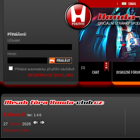
Přihlášení:
Uživatel
Heslo
[1]
Přihlásit automaticky při příští návštěvě
REGISTRACE DO KLUBU
Kalendář
Ver: 1.4.6
27
červen
2026
Seznam k tisku