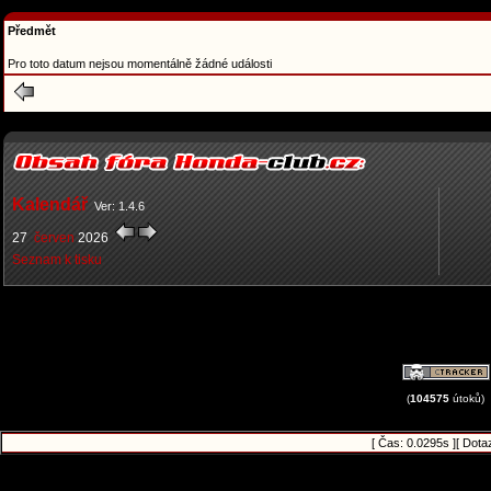
Předmět
Pro toto datum nejsou momentálně žádné události
Kalendář
Ver: 1.4.6
27
červen
2026
Seznam k tisku
(
104575
útoků)
[ Čas: 0.0295s ][ Dota