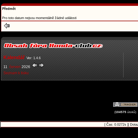
Předmět
Pro toto datum nejsou momentálně žádné události
Kalendář
Ver: 1.4.6
11
červen
2026
Seznam k tisku
(
104575
útoků)
[ Čas: 0.0272s ][ Dota