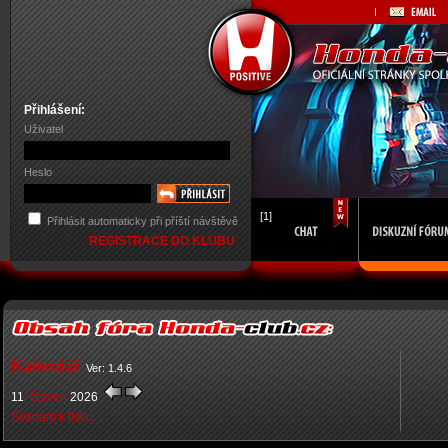
Přihlášení:
Uživatel
Heslo
[1]
Přihlásit automaticky při příští návštěvě
REGISTRACE DO KLUBU
Kalendář
Ver: 1.4.6
11
červen
2026
Seznam k tisku