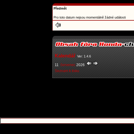
Předmět
Pro toto datum nejsou momentálně žádné události
Kalendář
Ver: 1.4.6
11
červenec
2026
Seznam k tisku