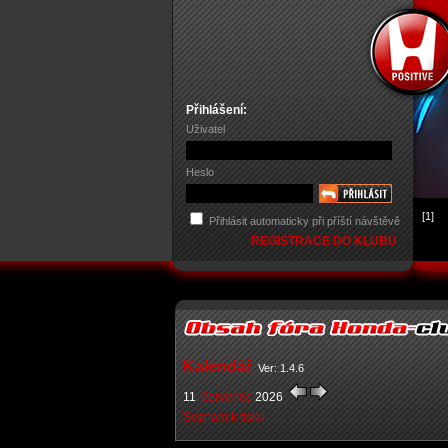
Přihlášení:
Uživatel
Heslo
[1]
Přihlásit automaticky při příští návštěvě
REGISTRACE DO KLUBU
Kalendář
Ver: 1.4.6
11
červenec
2026
Seznam k tisku