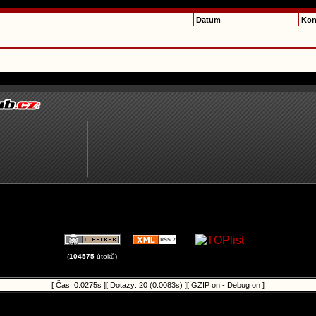
Datum
Kon
(
104575
útoků)
[ Čas: 0.0275s ][ Dotazy: 20 (0.0083s) ][ GZIP on - Debug on ]