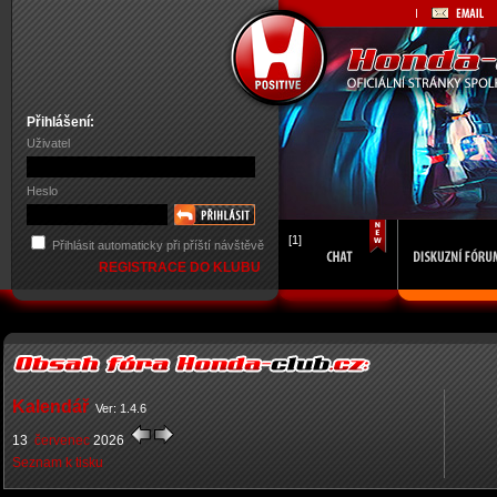
Přihlášení:
Uživatel
Heslo
[1]
Přihlásit automaticky při příští návštěvě
REGISTRACE DO KLUBU
Kalendář
Ver: 1.4.6
13
červenec
2026
Seznam k tisku