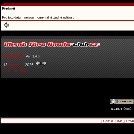
Předmět
Pro toto datum nejsou momentálně žádné události
Kalendář
Ver: 1.4.6
13
červenec
2026
Seznam k tisku
(
104575
útoků)
[ Čas: 0.0283s ][ Dota