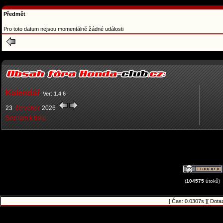
Předmět
Pro toto datum nejsou momentálně žádné události
Kalendář
Ver: 1.4.6
23
červenec
2026
Seznam k tisku
(
104575
útoků)
[ Čas: 0.0307s ][ Dota