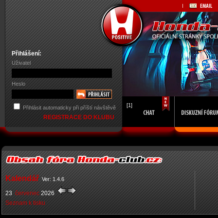
Přihlášení:
Uživatel
Heslo
[1]
Přihlásit automaticky při příští návštěvě
REGISTRACE DO KLUBU
Kalendář
Ver: 1.4.6
23
červenec
2026
Seznam k tisku