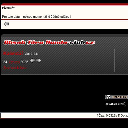
Předmět
Pro toto datum nejsou momentálně žádné události
Kalendář
Ver: 1.4.6
24
červen
2026
Seznam k tisku
(
104575
útoků)
[ Čas: 0.0317s ][ Dota