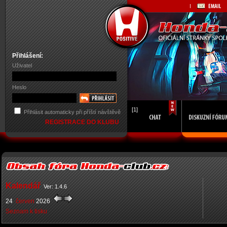
Přihlášení:
Uživatel
Heslo
[1]
Přihlásit automaticky při příští návštěvě
REGISTRACE DO KLUBU
Kalendář
Ver: 1.4.6
24
červen
2026
Seznam k tisku