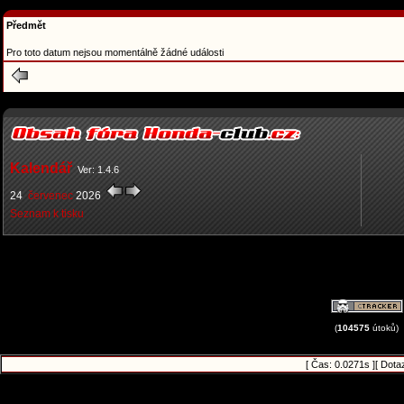
Předmět
Pro toto datum nejsou momentálně žádné události
Kalendář
Ver: 1.4.6
24
červenec
2026
Seznam k tisku
(
104575
útoků)
[ Čas: 0.0271s ][ Dota