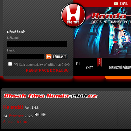
Přihlášení:
Uživatel
Heslo
[1]
Přihlásit automaticky při příští návštěvě
REGISTRACE DO KLUBU
Kalendář
Ver: 1.4.6
24
červenec
2026
Seznam k tisku