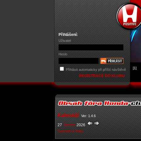
Přihlášení:
Uživatel
Heslo
[1]
Přihlásit automaticky při příští návštěvě
REGISTRACE DO KLUBU
Kalendář
Ver: 1.4.6
27
červen
2026
Seznam k tisku