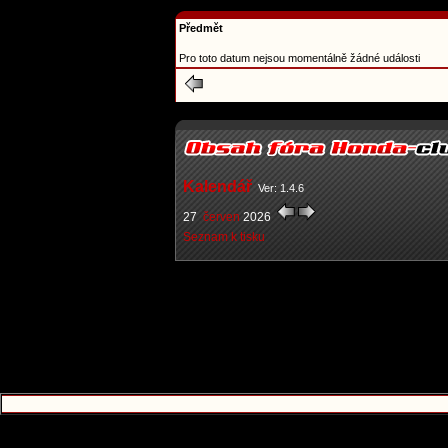
Předmět
Pro toto datum nejsou momentálně žádné události
Kalendář
Ver: 1.4.6
27
červen
2026
Seznam k tisku