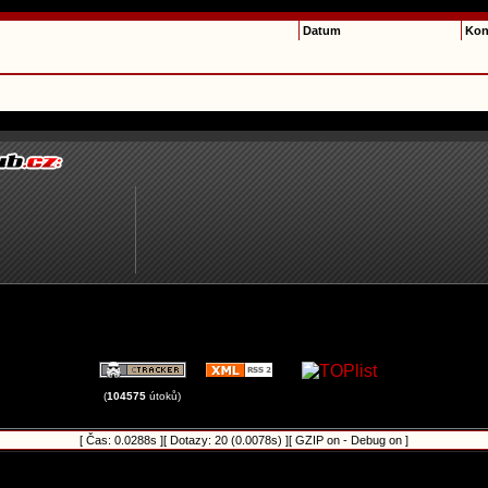
Datum
Kon
(
104575
útoků)
[ Čas: 0.0288s ][ Dotazy: 20 (0.0078s) ][ GZIP on - Debug on ]