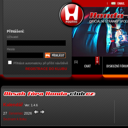
Přihlášení:
Uživatel
Heslo
[1]
Přihlásit automaticky při příští návštěvě
REGISTRACE DO KLUBU
Kalendář
Ver: 1.4.6
27
červenec
2026
Seznam k tisku