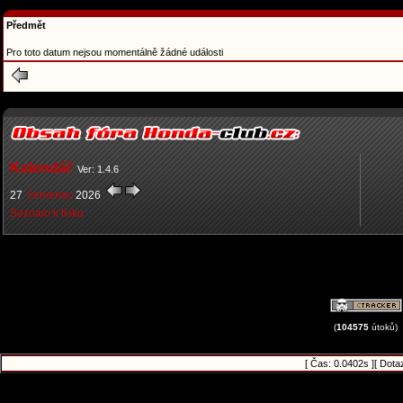
Předmět
Pro toto datum nejsou momentálně žádné události
Kalendář
Ver: 1.4.6
27
červenec
2026
Seznam k tisku
(
104575
útoků)
[ Čas: 0.0402s ][ Dota