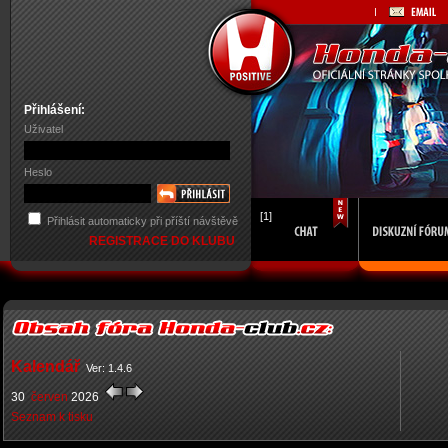
Přihlášení:
Uživatel
Heslo
[1]
Přihlásit automaticky při příští návštěvě
REGISTRACE DO KLUBU
Kalendář
Ver: 1.4.6
30
červen
2026
Seznam k tisku