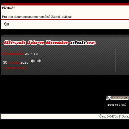
Předmět
Pro toto datum nejsou momentálně žádné události
Kalendář
Ver: 1.4.6
30
červen
2026
Seznam k tisku
(
104575
útoků)
[ Čas: 0.0473s ][ Dota