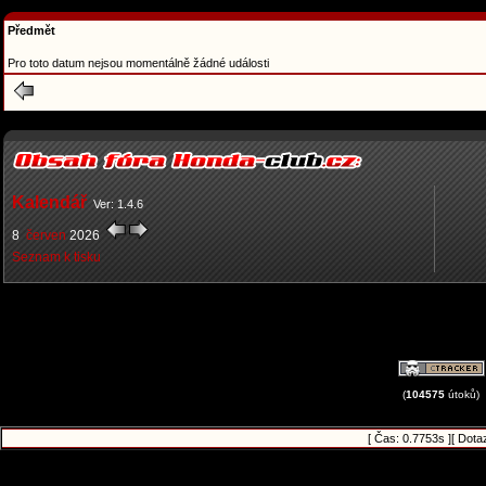
Předmět
Pro toto datum nejsou momentálně žádné události
Kalendář
Ver: 1.4.6
8
červen
2026
Seznam k tisku
(
104575
útoků)
[ Čas: 0.7753s ][ Dota