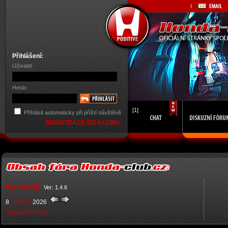
Přihlášení:
Uživatel
Heslo
[1]
Přihlásit automaticky při příští návštěvě
REGISTRACE DO KLUBU
Kalendář
Ver: 1.4.6
8
červen
2026
Seznam k tisku