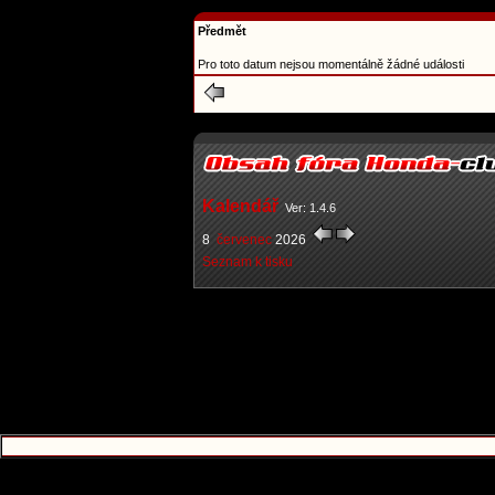
Předmět
Pro toto datum nejsou momentálně žádné události
Kalendář
Ver: 1.4.6
8
červenec
2026
Seznam k tisku