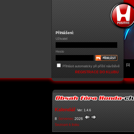
Přihlášení:
Uživatel
Heslo
[1]
Přihlásit automaticky při příští návštěvě
REGISTRACE DO KLUBU
Kalendář
Ver: 1.4.6
8
červenec
2026
Seznam k tisku