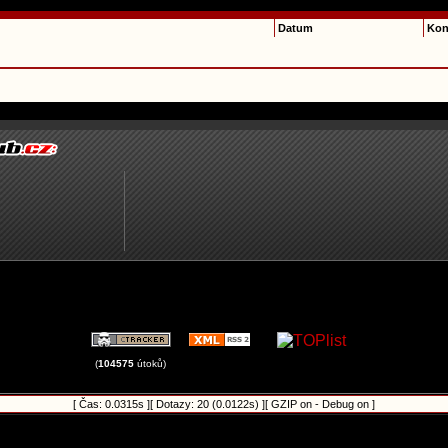
Datum
Kon
(
104575
útoků)
[ Čas: 0.0315s ][ Dotazy: 20 (0.0122s) ][ GZIP on - Debug on ]