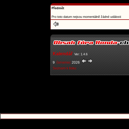
Předmět
Pro toto datum nejsou momentálně žádné události
Kalendář
Ver: 1.4.6
9
červenec
2026
Seznam k tisku