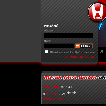
Přihlášení:
Uživatel
Heslo
[1]
Přihlásit automaticky při příští návštěvě
REGISTRACE DO KLUBU
Kalendář
Ver: 1.4.6
9
červenec
2026
Seznam k tisku