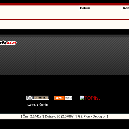
Datum
Kon
(
104575
útoků)
[ Čas: 2.1441s ][ Dotazy: 20 (2.0788s) ][ GZIP on - Debug on ]