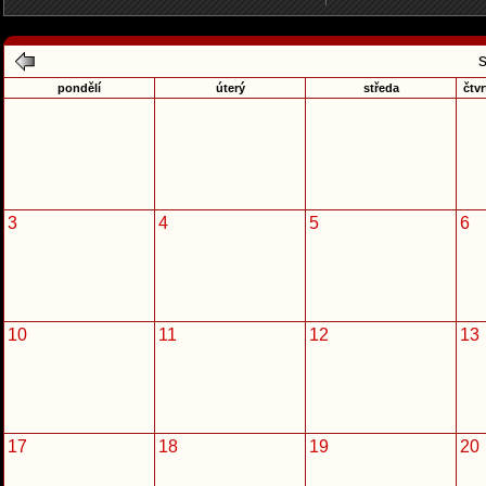
pondělí
úterý
středa
čtvr
3
4
5
6
10
11
12
13
17
18
19
20