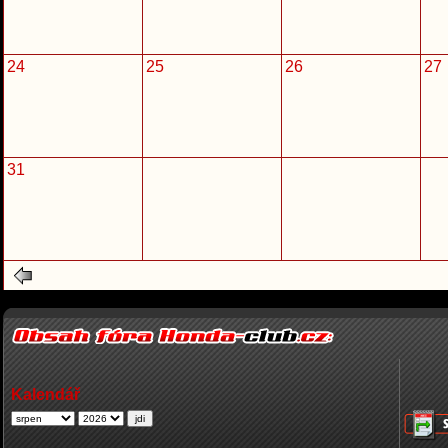
24
25
26
27
31
Kalendář