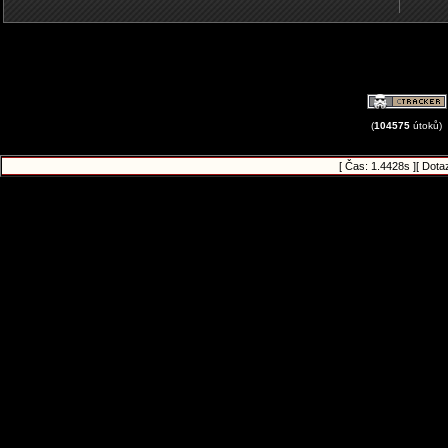
(
104575
útoků)
[ Čas: 1.4428s ][ Dota