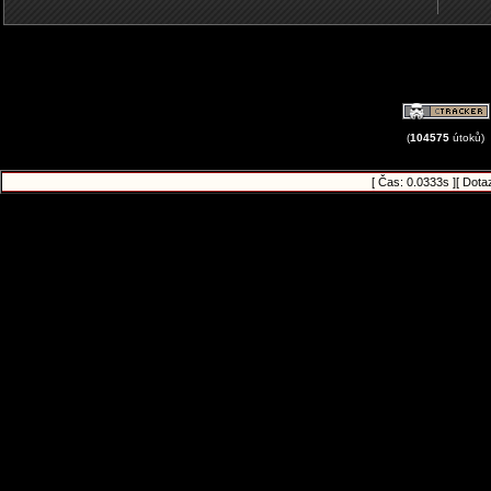
(
104575
útoků)
[ Čas: 0.0333s ][ Dota