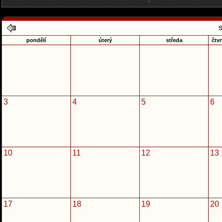
pondělí
úterý
středa
čtvr
3
4
5
6
10
11
12
13
17
18
19
20