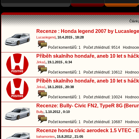
Článk
Recenze : Honda legend 2007 by Lucasleg
Lucaslegend
, 10.4.2015 , 18:28
Počet komentářů: 1 Počet zhlédnutí: 9514 Hodnocen
Příběh skalního hondaře, aneb 10 let s háčk
Jirka1
, 19.1.2015 , 6:34
Počet komentářů: 1 Počet zhlédnutí: 10612 Hodnoce
Příběh skalního hondaře, aneb 10 let s háčk
Jirka1
, 18.1.2015 , 20:38
Počet komentářů: 1 Počet zhlédnutí: 10024 Hodnoce
Recenze: Bully- Civic FN2, TypeR 8G (Beru
Bully
, 1.10.2012 , 0:10
Počet komentářů: 1 Počet zhlédnutí: 10687 Hodnoce
Recenze honda civic aerodeck 1.5 VTEC - E
bahamontes
, 15.8.2012 , 21:05