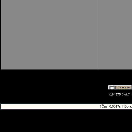
(
104575
útoků)
[ Čas: 0.0517s ][ Dota