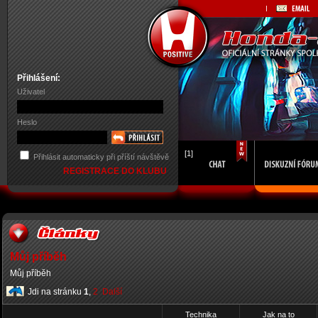
Přihlášení:
Uživatel
Heslo
[1]
Přihlásit automaticky při příští návštěvě
REGISTRACE DO KLUBU
Můj příběh
Můj příběh
Jdi na stránku
1
,
2
Další
Technika
Jak na to