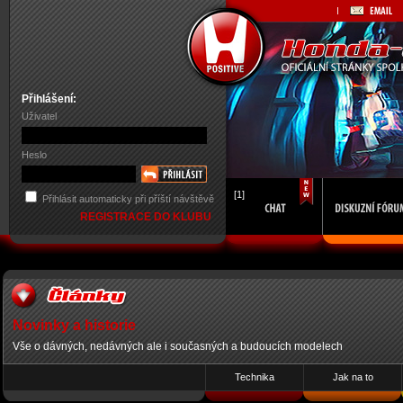
Přihlášení:
Uživatel
Heslo
[1]
Přihlásit automaticky při příští návštěvě
REGISTRACE DO KLUBU
Novinky a historie
Vše o dávných, nedávných ale i současných a budoucích modelech
Technika
Jak na to