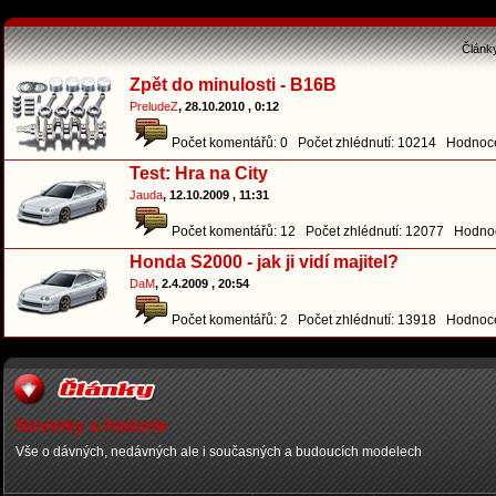
Článk
Zpět do minulosti - B16B
PreludeZ
, 28.10.2010 , 0:12
Počet komentářů: 0 Počet zhlédnutí: 10214 Hodnoce
Test: Hra na City
Jauda
, 12.10.2009 , 11:31
Počet komentářů: 12 Počet zhlédnutí: 12077 Hodnoc
Honda S2000 - jak ji vidí majitel?
DaM
, 2.4.2009 , 20:54
Počet komentářů: 2 Počet zhlédnutí: 13918 Hodnoce
Novinky a historie
Vše o dávných, nedávných ale i současných a budoucích modelech