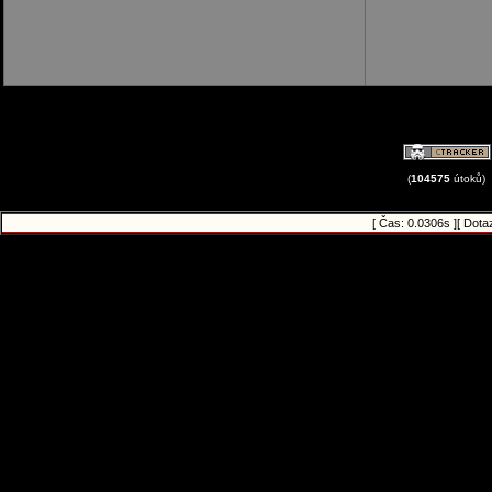
(
104575
útoků)
[ Čas: 0.0306s ][ Dota