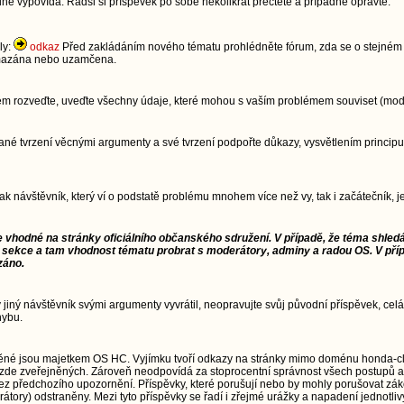
dně vypovídá. Radši si příspěvek po sobě několikrát přečtěte a případně opravte.
ly:
odkaz
Před zakládáním nového tématu prohlédněte fórum, zda se o stejném t
 smazána nebo uzamčena.
lém rozveďte, uveďte všechny údaje, které mohou s vaším problémem souviset (model
im dané tvrzení věcnými argumenty a své tvrzení podpořte důkazy, vysvětlením pri
jak návštěvník, který ví o podstatě problému mnohem více než vy, tak i začátečník,
e vhodné na stránky oficiálního občanského sdružení. V případě, že téma shledá
 sekce a tam vhodnost tématu probrat s moderátory, adminy a radou OS. V pří
záno.
ý jiný návštěvník svými argumenty vyvrátil, neopravujte svůj původní příspěvek, celá
hybu.
ěné jsou majetkem OS HC. Vyjímku tvoří odkazy na stránky mimo doménu honda-cl
zde zveřejněných. Zároveň neodpovídá za stoprocentní správnost všech postupů a
td.) bez předchozího upozornění. Příspěvky, které porušují nebo by mohly porušovat 
átory) odstraněny. Mezi tyto příspěvky se řadí i zřejmé urážky a napadení jednotliv