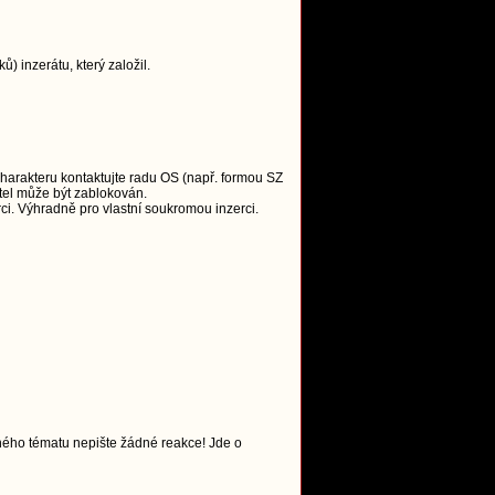
 inzerátu, který založil.
charakteru kontaktujte radu OS (např. formou SZ
tel může být zablokován.
i. Výhradně pro vlastní soukromou inzerci.
ného tématu nepište žádné reakce! Jde o