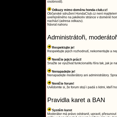
osobností).
Odkazy mimo doménu honda-club.cz!
Občanské sdružení HondaClub.cz není majitelem
uveřejněného na jakékoliv stránce v doméně hond
nachází (adresa odkazu).
Návrat nahoru
Administrátoři, moderáto
Respektujte je!
Respektujte jejich rozhodnutí, nekomentujte a nep
Neničte jejich práci!
Snažte se využívat funkcionalitu fóra tak, jak je
Nenapadejte je!
Nenapadejte moderátory ani administrátory. Spra
Neničte forum!
Uvědomte si, že forum stojí i padá s lidmi, kteří ho
Pravidla karet a BAN
Systém karet
Moderátor má právo odstranit, upravit, přesunout