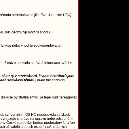
ématu nedebatovalo již dříve. Jsou zde i FAQ -
, rok výroby, typ motoru apod.)
ncipu funkce nebo vhodně zdokumentovaným
 jehož může ne zcela správná informace uvést v
 některý z moderátorů, či administrátorů jako
padě schválení tématu, bude vráceno do
 diskuse by ztratila smysl; je lépe buď nereagovat
ub.cz (viz níže). OS HC neodpovídá za škody
 vyhrazuje si právo na úpravu nebo odstranění
zákony České republiky, budou moderátory fora (po
ých uživatelů a třetích osob (např. známých