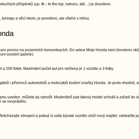
chých příspěvků (up, ttt – to the top, nahoru, atd…) je dovoleno.
, tuningu a věcí okolo, je povoleno, ale všeho s mírou.
onda
 pro provoz na pozemních komunikacích. Do sekce Moje Honda není dovoleno vkláda
um (osobní galerie).
a 200 fotek. Maximální počet aut pro nečlena je 1 vozidlo a 3 fotky.
telů i příznivců automobilů a motocyklů tovární značky Honda. Je proto vhodné, ab
mu uveden, můžete jej vytvořit. Moderátoři pak takový model schválí a zařadí do d
é se nevyrábělo.
edcházejte zdvojení a pokud si vaše bývalé vozidlo vloží nový majitel, odstraňte jej