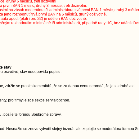
ce, druhý 6 měsíců, třetí doživotní
vá první BAN 1 měsíc, druhý 3 měsíce, třetí doživotní.
stmi na zásah moderátora či administrátora trvá první BAN 1 měsíc, druhý 3 měsíce, 
za jeho rozhodnutí trvá první BAN na 6 měsíců, druhý doživotně.
uta apod. (platí i pro SZ) je udělen BAN doživotně.
ečným rozhodnutím minimálně tří administrátorů, případně rady HC, bez udání dův
te stav
u pravdivé, stav neodpovídá popisu.
ne, zdržte se prosím komentářů, že se za danou cenu neprodá, že je to drahé atd…
ty, pro firmy je zde sekce servis/obchod.
, posílejte formou Soukromé zprávy.
d. Nesnažte se znovu vytvořit stejný inzerát, ale zeptejte se moderátora formou 