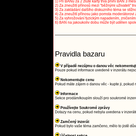
1) Při BANu za 2 žluté karty trvá první BAN 3 měsí
2) Za zneužití přínosů mezi "běžnými uživateli" tr
3) Za zakládání dalšího diskuzního téma se stížno
4) Za zneužití přínosu jako pomsta moderátorovi 
5) Za vyhrožování fyzickým napadením, zničením a
6) BAN na jakoukoliv dobu může být udělen spol
Pravidla bazaru
V případě nezájmu o danou věc nekomentuj
Pouze pokud informace uvedené v inzerátu nejso
Nekomentujte cenu
Pokud máte zájem o danou věc - kupte ji, pokud 
Informace
Sekce prodám/koupím slouží pro soukromé inzeren
Používejte Soukromé zprávy
Dotazy na cenu, pokud nebyla uvedena v inzerátu
Zamčený inzerát
Pokud bylo vaše téma zamčeno, mělo to jistě důvo
Účelnost sekce