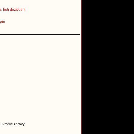
třetí doživotní.
odu
Soukromé zprávy.