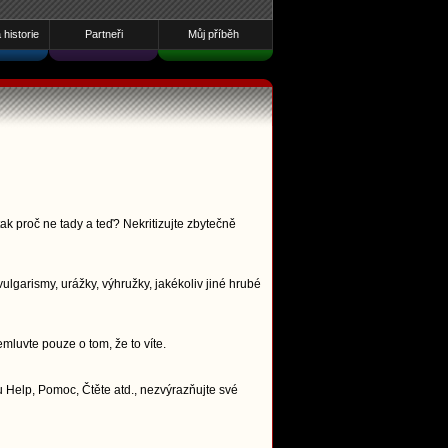
historie
Partneři
Můj příběh
ak proč ne tady a teď? Nekritizujte zbytečně
lgarismy, urážky, výhružky, jakékoliv jiné hrubé
emluvte pouze o tom, že to víte.
 Help, Pomoc, Čtěte atd., nezvýrazňujte své