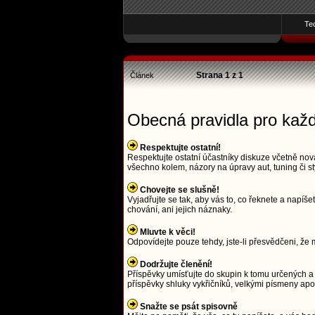
Te
Strana
1
z
1
Článek
Obecná pravidla pro kaž
Respektujte ostatní!
Respektujte ostatní účastníky diskuze včetně nová
všechno kolem, názory na úpravy aut, tuning či st
Chovejte se slušně!
Vyjadřujte se tak, aby vás to, co řeknete a napí
chování, ani jejich náznaky.
Mluvte k věci!
Odpovídejte pouze tehdy, jste-li přesvědčeni, že m
Dodržujte členění!
Příspěvky umísťujte do skupin k tomu určených a 
příspěvky shluky vykřičníků, velkými písmeny a
Snažte se psát spisovně