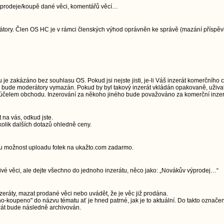
jí prodeje/koupě dané věci, komentářů věcí…
ory. Člen OS HC je v rámci členských výhod oprávněn ke správě (mazání příspěvků)
e zakázáno bez souhlasu OS. Pokud jsi nejste jisti, je-li Váš inzerát komerčního 
u, bude moderátory vymazán. Pokud by byl takový inzerát vkládán opakovaně, uživa
a účelem obchodu. Inzerování za někoho jiného bude považováno za komerční inzerc
t na vás, odkud jste.
olik dalších dotazů ohledně ceny.
ou možnost uploadu fotek na ukažto.com zadarmo.
livé věci, ale dejte všechno do jednoho inzerátu, něco jako: „Novákův výprodej…“
zeráty, mazat prodané věci nebo uvádět, že je věc již prodána.
-koupeno" do názvu tématu ať je hned patrné, jak je to aktuální. Do takto označe
rát bude následně archivován.