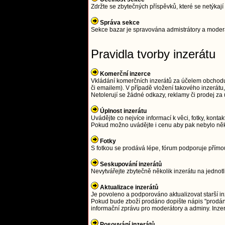
Zdržte se zbytečných příspěvků, které se netýka
Správa sekce
Sekce bazar je spravována admistrátory a moderát
Pravidla tvorby inzerátu
Komerční inzerce
Vkládání komerčních inzerátů za účelem obchodu j
či emailem). V případě vložení takového inzerát
Netolerují se žádné odkazy, reklamy či prodej z
Úplnost inzerátu
Uvádějte co nejvíce informací k věci, fotky, kontak
Pokud možno uvádějte i cenu aby pak nebylo něk
Fotky
S fotkou se prodává lépe, fórum podporuje přím
Seskupování inzerátů
Nevytvářejte zbytečně několik inzerátu na jednot
Aktualizace inzerátů
Je povoleno a podporováno aktualizovat starší in
Pokud bude zboží prodáno dopište nápis "prodáno
informační zprávu pro moderátory a adminy. Inze
Posouvání inzerátů