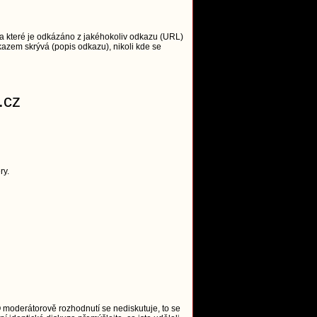
 které je odkázáno z jakéhokoliv odkazu (URL)
azem skrývá (popis odkazu), nikoli kde se
.cz
ry.
O moderátorově rozhodnutí se nediskutuje, to se