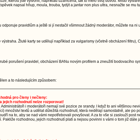
, kterou jste vytvořili, například uzamčena, tak to mělo svůj důvod. Místo vytvářen
pěvek napsal hňup, moula, trouba, tydýt a jantar non plus ultra, nesnažte se mu tu
 odporuje pravidlům a ještě si jí nestačil všimnout žádný moderátor, můžete na ni 
 výstraha. Žluté karty se udělují například za vulgarismy (včetně obcházení filtru)
. Hrubé porušení pravidel, obcházení BANu novým profilem a zneužití bodovacího 
udělen a to následujícím způsobem:
 shodná pro členy i nečleny:
a jejich rozhodnutí nelze rozporovat!
. Administrátoři i moderátoři nemají své pozice ze srandy. I když to ani většinou ne
ající) množství textů a udělat důležitá rozhodnutí, která nedělají samostatně, ale p
dří na to, aby se nad vámi nepotřebovali povyšovat. A za to vše si zaslouží post n
 Pakliže rozhodnou, jejich rozhodnutí platí a nejsou povinni s vámi o tom již dále j