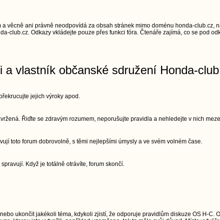
 a věcně ani právně neodpovídá za obsah stránek mimo doménu honda-club.cz, na
a-club.cz. Odkazy vkládejte pouze přes funkci fóra. Čtenáře zajímá, co se pod odk
ři a vlastník občanské sdružení Honda-club
řekrucujte jejich výroky apod.
 navržená. Řiďte se zdravým rozumem, neporušujte pravidla a nehledejte v nich meze
vují toto forum dobrovolně, s těmi nejlepšími úmysly a ve svém volném čase.
 spravují. Když je totálně otrávíte, forum skončí.
 nebo ukončit jakékoli téma, kdykoli zjistí, že odporuje pravidlům diskuze OS H-C. 