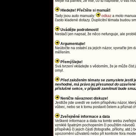
Mějte na paměti, že vše, co tu napíšete, o vás ho
Hledejte! Přečtěte si manuál!
Tady jsou auto manualy:
odkaz
a moto manua
často kladené dotazy. Duplicitní témata budou
Uvádějte podrobnosti!
Nestačí jen napsat, že něco nefunguje, ale prob
Argumentujte!
Neútočte na ostatní za jejich názor, vyvraťte j
měřením.
Přemýšlejte!
Svá tvrzení vkládejte s vědomím, že je může číst 
omyl.
Před založením tématu se zamyslete jestli j
nevhodné, má právo jej přesunout do uzavřené
příslušné sekce, v případě zamítnutí bude sma
Neničte návaznost diskuze!
Jestliže jste uvedli ve svém příspěvku názor, kter
vůbec, nebo se k tomu postavit čelem a přiznat c
Zveřejněné informace a data
Veškeré informace a data na tomto webu zveřejn
vzniklé špatným pochopením či použitím návodů 
příspěvků či jejich částí (fotografie, přílohy, a
upozornění uživatelů nebo při kontrole fora moder