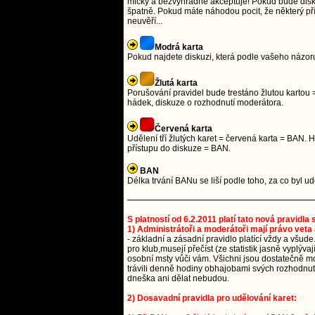
mlčky a bezvýhradně akceptuje! Pokud bude diskuze
špatně. Pokud máte náhodou pocit, že některý přís
neuvěří...
Modrá karta
Pokud najdete diskuzi, která podle vašeho názoru
Žlutá karta
Porušování pravidel bude trestáno žlutou kartou =
hádek, diskuze o rozhodnutí moderátora.
Červená karta
Udělení tří žlutých karet = červená karta = BAN
přístupu do diskuze = BAN.
BAN
Délka trvání BANu se liší podle toho, za co byl 
S platností od 6.2.2011 platí tato nová pravidla
1) Administrátoři a moderátoři mají právo veta 
- základní a zásadní pravidlo platící vždy a všude
pro klub,musejí přečíst (ze statistik jasně vyplýv
osobní msty vůči vám. Všichni jsou dostatečně mou
trávili denně hodiny obhajobami svých rozhodnutí.
dneška ani dělat nebudou.
2) Dosavadní pravidla pro udělování karet: