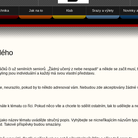
chnika
Jak na to
Klub
Srazy a výlety
Novinky a 
dého
čků či už senilních seniorů. „Žádný učený z nebe nespadl“ a někde se začít musí, t
yling jsou individuální a každý má svou vlastní představu.
šete, neurazilo, pokud by to někdo adresoval vám. Nebudou zde akceptovány žádné vu
áte k tématu co říci. Pokud něco víte a chcete to sdělit ostatním, tak to udělejte a n
jako název tématu uvádějte stručný popis. Vyhýbejte se nicneříkajícím názvům typu
pod. Takové příspěvky budou smazány.