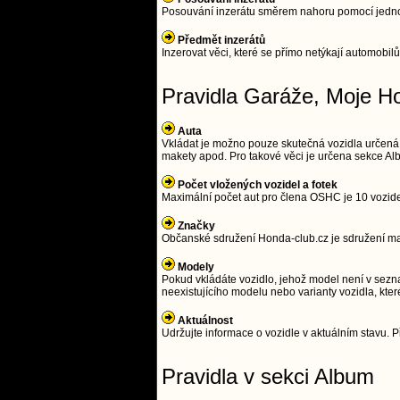
Posouvání inzerátu směrem nahoru pomocí jednodu
Předmět inzerátů
Inzerovat věci, které se přímo netýkají automobilů
Pravidla Garáže, Moje H
Auta
Vkládat je možno pouze skutečná vozidla určená
makety apod. Pro takové věci je určena sekce Alb
Počet vložených vozidel a fotek
Maximální počet aut pro člena OSHC je 10 vozidel 
Značky
Občanské sdružení Honda-club.cz je sdružení maji
Modely
Pokud vkládáte vozidlo, jehož model není v sezna
neexistujícího modelu nebo varianty vozidla, kter
Aktuálnost
Udržujte informace o vozidle v aktuálním stavu. Př
Pravidla v sekci Album