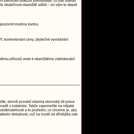
í identické diskuze přemýšlejte, co jste udělali
to skutečnost okamžitě sdělit – on vám to stejně
upozornit modrou kartou.
, OT, komentování ceny, zbytečné vyvolávání
systému přínosů vede k okamžitému zablokování
vidíte, denně provádí zdarma obrovský díl práce
o poradě s ostatními. Takže zapomeňte na nějaké
edotknutelnosti a to poslední, co chceme je, aby
akkoliv debatovat, což na rozdíl od dřívějška ode