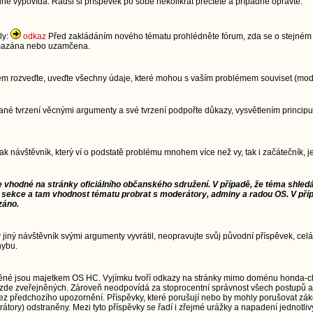
dně vypovídá. Radši si příspěvek po sobě několikrát přečtěte a případně opravte.
ly:
odkaz
Před zakládáním nového tématu prohlédněte fórum, zda se o stejném t
 smazána nebo uzamčena.
lém rozveďte, uveďte všechny údaje, které mohou s vaším problémem souviset (model
im dané tvrzení věcnými argumenty a své tvrzení podpořte důkazy, vysvětlením pri
jak návštěvník, který ví o podstatě problému mnohem více než vy, tak i začátečník,
e vhodné na stránky oficiálního občanského sdružení. V případě, že téma shledá
 sekce a tam vhodnost tématu probrat s moderátory, adminy a radou OS. V pří
záno.
ý jiný návštěvník svými argumenty vyvrátil, neopravujte svůj původní příspěvek, celá
hybu.
ěné jsou majetkem OS HC. Vyjímku tvoří odkazy na stránky mimo doménu honda-cl
zde zveřejněných. Zároveň neodpovídá za stoprocentní správnost všech postupů a
td.) bez předchozího upozornění. Příspěvky, které porušují nebo by mohly porušovat 
átory) odstraněny. Mezi tyto příspěvky se řadí i zřejmé urážky a napadení jednotliv