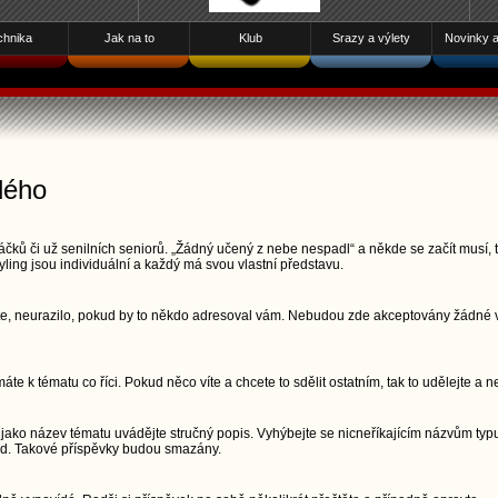
chnika
Jak na to
Klub
Srazy a výlety
Novinky a 
dého
čků či už senilních seniorů. „Žádný učený z nebe nespadl“ a někde se začít musí, t
yling jsou individuální a každý má svou vlastní představu.
šete, neurazilo, pokud by to někdo adresoval vám. Nebudou zde akceptovány žádné vu
áte k tématu co říci. Pokud něco víte a chcete to sdělit ostatním, tak to udělejte a n
jako název tématu uvádějte stručný popis. Vyhýbejte se nicneříkajícím názvům typu
pod. Takové příspěvky budou smazány.