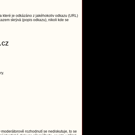
 které je odkázáno z jakéhokoliv odkazu (URL)
azem skrývá (popis odkazu), nikoli kde se
.cz
ry.
O moderátorově rozhodnutí se nediskutuje, to se