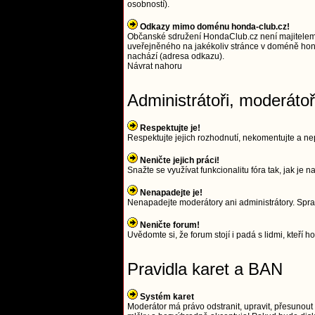
osobností).
Odkazy mimo doménu honda-club.cz!
Občanské sdružení HondaClub.cz není majitelem
uveřejněného na jakékoliv stránce v doméně hond
nachází (adresa odkazu).
Návrat nahoru
Administrátoři, moderáto
Respektujte je!
Respektujte jejich rozhodnutí, nekomentujte a nep
Neničte jejich práci!
Snažte se využívat funkcionalitu fóra tak, jak je
Nenapadejte je!
Nenapadejte moderátory ani administrátory. Spra
Neničte forum!
Uvědomte si, že forum stojí i padá s lidmi, kteří ho
Pravidla karet a BAN
Systém karet
Moderátor má právo odstranit, upravit, přesunout