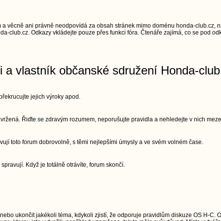
 a věcně ani právně neodpovídá za obsah stránek mimo doménu honda-club.cz, na
a-club.cz. Odkazy vkládejte pouze přes funkci fóra. Čtenáře zajímá, co se pod odk
ři a vlastník občanské sdružení Honda-club
řekrucujte jejich výroky apod.
 navržená. Řiďte se zdravým rozumem, neporušujte pravidla a nehledejte v nich meze
vují toto forum dobrovolně, s těmi nejlepšími úmysly a ve svém volném čase.
 spravují. Když je totálně otrávíte, forum skončí.
 nebo ukončit jakékoli téma, kdykoli zjistí, že odporuje pravidlům diskuze OS H-C. 