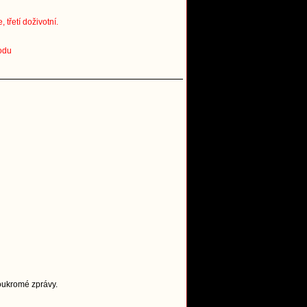
třetí doživotní.
odu
Soukromé zprávy.