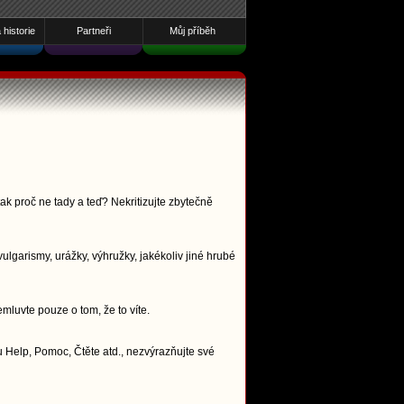
historie
Partneři
Můj příběh
ak proč ne tady a teď? Nekritizujte zbytečně
lgarismy, urážky, výhružky, jakékoliv jiné hrubé
emluvte pouze o tom, že to víte.
 Help, Pomoc, Čtěte atd., nezvýrazňujte své