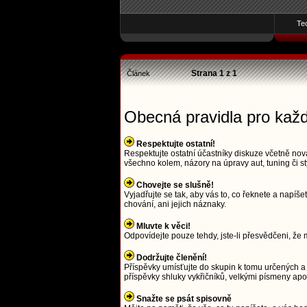
Te
Strana
1
z
1
Článek
Obecná pravidla pro kaž
Respektujte ostatní!
Respektujte ostatní účastníky diskuze včetně nová
všechno kolem, názory na úpravy aut, tuning či st
Chovejte se slušně!
Vyjadřujte se tak, aby vás to, co řeknete a napí
chování, ani jejich náznaky.
Mluvte k věci!
Odpovídejte pouze tehdy, jste-li přesvědčeni, že m
Dodržujte členění!
Příspěvky umísťujte do skupin k tomu určených a 
příspěvky shluky vykřičníků, velkými písmeny a
Snažte se psát spisovně