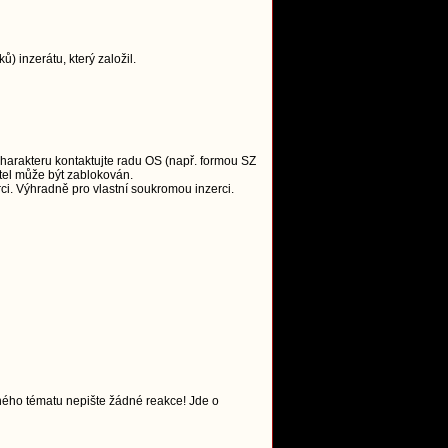
 inzerátu, který založil.
charakteru kontaktujte radu OS (např. formou SZ
tel může být zablokován.
i. Výhradně pro vlastní soukromou inzerci.
ného tématu nepište žádné reakce! Jde o