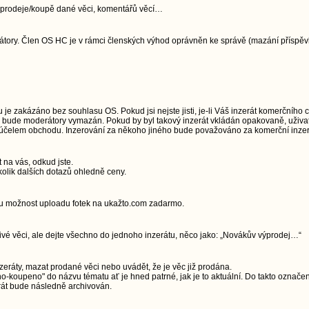
jí prodeje/koupě dané věci, komentářů věcí…
ory. Člen OS HC je v rámci členských výhod oprávněn ke správě (mazání příspěvků)
e zakázáno bez souhlasu OS. Pokud jsi nejste jisti, je-li Váš inzerát komerčního 
u, bude moderátory vymazán. Pokud by byl takový inzerát vkládán opakovaně, uživa
a účelem obchodu. Inzerování za někoho jiného bude považováno za komerční inzerc
t na vás, odkud jste.
olik dalších dotazů ohledně ceny.
ou možnost uploadu fotek na ukažto.com zadarmo.
livé věci, ale dejte všechno do jednoho inzerátu, něco jako: „Novákův výprodej…“
zeráty, mazat prodané věci nebo uvádět, že je věc již prodána.
-koupeno" do názvu tématu ať je hned patrné, jak je to aktuální. Do takto označe
rát bude následně archivován.