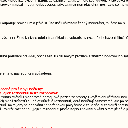
, kterou jste vytvořili, například uzamčena, tak to mělo svůj důvod. Místo vytvářen
pěvek napsal hňup, moula, trouba, tydýt a jantar non plus ultra, nesnažte se mu tu
 odporuje pravidlům a ještě si jí nestačil všimnout žádný moderátor, můžete na ni 
 výstraha. Žluté karty se udělují například za vulgarismy (včetně obcházení filtru)
. Hrubé porušení pravidel, obcházení BANu novým profilem a zneužití bodovacího 
udělen a to následujícím způsobem:
 shodná pro členy i nečleny:
a jejich rozhodnutí nelze rozporovat!
. Administrátoři i moderátoři nemají své pozice ze srandy. I když to ani většinou ne
ající) množství textů a udělat důležitá rozhodnutí, která nedělají samostatně, ale p
dří na to, aby se nad vámi nepotřebovali povyšovat. A za to vše si zaslouží post n
 Pakliže rozhodnou, jejich rozhodnutí platí a nejsou povinni s vámi o tom již dále j