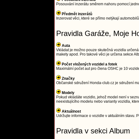
Posouvání inzerátu směrem nahoru pomocí jednodu
Předmět inzerátů
Inzerovat věci, které se přímo netýkají automobilů
Pravidla Garáže, Moje H
Auta
Vkládat je možno pouze skutečná vozidla určená
makety apod. Pro takové věci je určena sekce Alb
Počet vložených vozidel a fotek
Maximální počet aut pro člena OSHC je 10 vozidel 
Značky
Občanské sdružení Honda-club.cz je sdružení maji
Modely
Pokud vkládáte vozidlo, jehož model není v sezna
neexistujícího modelu nebo varianty vozidla, kter
Aktuálnost
Udržujte informace o vozidle v aktuálním stavu. Př
Pravidla v sekci Album