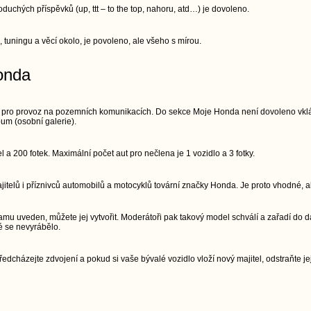
chých příspěvků (up, ttt – to the top, nahoru, atd…) je dovoleno.
, tuningu a věcí okolo, je povoleno, ale všeho s mírou.
onda
 pro provoz na pozemních komunikacích. Do sekce Moje Honda není dovoleno vkláda
um (osobní galerie).
a 200 fotek. Maximální počet aut pro nečlena je 1 vozidlo a 3 fotky.
telů i příznivců automobilů a motocyklů tovární značky Honda. Je proto vhodné, ab
mu uveden, můžete jej vytvořit. Moderátoři pak takový model schválí a zařadí do d
é se nevyrábělo.
edcházejte zdvojení a pokud si vaše bývalé vozidlo vloží nový majitel, odstraňte jej