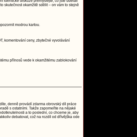
í identické diskuze přemýšlejte, co jste udělali
to skutečnost okamžitě sdělit – on vám to stejně
upozornit modrou kartou.
, OT, komentování ceny, zbytečné vyvolávání
systému přínosů vede k okamžitému zablokování
vidíte, denně provádí zdarma obrovský díl práce
o poradě s ostatními. Takže zapomeňte na nějaké
edotknutelnosti a to poslední, co chceme je, aby
akkoliv debatovat, což na rozdíl od dřívějška ode