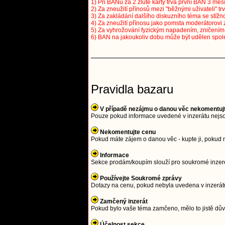
1) Při BANu za 2 žluté karty trvá první BAN 3 měsí
2) Za zneužití přínosů mezi "běžnými uživateli" tr
3) Za zakládání dalšího diskuzního téma se stížno
4) Za zneužití přínosu jako pomsta moderátorovi 
5) Za vyhrožování fyzickým napadením, zničením a
6) BAN na jakoukoliv dobu může být udělen spol
Pravidla bazaru
V případě nezájmu o danou věc nekomentuj
Pouze pokud informace uvedené v inzerátu nejso
Nekomentujte cenu
Pokud máte zájem o danou věc - kupte ji, pokud 
Informace
Sekce prodám/koupím slouží pro soukromé inzeren
Používejte Soukromé zprávy
Dotazy na cenu, pokud nebyla uvedena v inzerátu
Zamčený inzerát
Pokud bylo vaše téma zamčeno, mělo to jistě důvo
Účelnost sekce