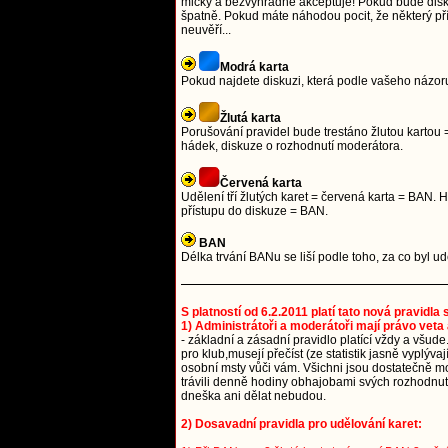
mlčky a bezvýhradně akceptuje! Pokud bude diskuze
špatně. Pokud máte náhodou pocit, že některý přís
neuvěří...
Modrá karta
Pokud najdete diskuzi, která podle vašeho názoru
Žlutá karta
Porušování pravidel bude trestáno žlutou kartou =
hádek, diskuze o rozhodnutí moderátora.
Červená karta
Udělení tří žlutých karet = červená karta = BAN
přístupu do diskuze = BAN.
BAN
Délka trvání BANu se liší podle toho, za co byl 
S platností od 6.2.2011 platí tato nová pravidla
1) Administrátoři a moderátoři mají právo veta 
- základní a zásadní pravidlo platící vždy a všude
pro klub,musejí přečíst (ze statistik jasně vyplýv
osobní msty vůči vám. Všichni jsou dostatečně mou
trávili denně hodiny obhajobami svých rozhodnutí.
dneška ani dělat nebudou.
2) Dosavadní pravidla pro udělování karet: