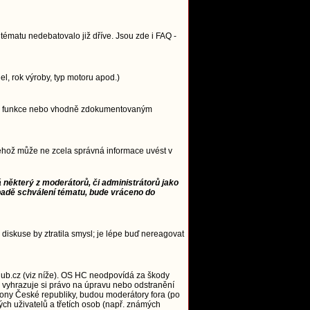
ématu nedebatovalo již dříve. Jsou zde i FAQ -
, rok výroby, typ motoru apod.)
ncipu funkce nebo vhodně zdokumentovaným
 jehož může ne zcela správná informace uvést v
 některý z moderátorů, či administrátorů jako
padě schválení tématu, bude vráceno do
 diskuse by ztratila smysl; je lépe buď nereagovat
ub.cz (viz níže). OS HC neodpovídá za škody
 vyhrazuje si právo na úpravu nebo odstranění
zákony České republiky, budou moderátory fora (po
ých uživatelů a třetích osob (např. známých