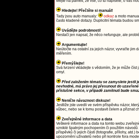
Mějte na paměti, že vše, co tu napíšete, o vás ho
Hledejte! Přečtěte si manuál!
Tady jsou auto manualy:
odkaz
a moto manua
často kladené dotazy. Duplicitní témata budou
Uvádějte podrobnosti!
Nestačí jen napsat, že něco nefunguje, ale prob
Argumentujte!
Neútočte na ostatní za jejich názor, vyvraťte j
měřením.
Přemýšlejte!
Svá tvrzení vkládejte s vědomím, že je může číst 
omyl.
Před založením tématu se zamyslete jestli j
nevhodné, má právo jej přesunout do uzavřené
příslušné sekce, v případě zamítnutí bude sma
Neničte návaznost diskuze!
Jestliže jste uvedli ve svém příspěvku názor, kter
vůbec, nebo se k tomu postavit čelem a přiznat c
Zveřejněné informace a data
Veškeré informace a data na tomto webu zveřejn
vzniklé špatným pochopením či použitím návodů 
příspěvků či jejich částí (fotografie, přílohy, a
upozornění uživatelů nebo při kontrole fora moder