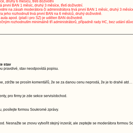
ce, druhý 6 měsíců, třetí doživotní
vá první BAN 1 měsíc, druhý 3 měsíce, třetí doživotní.
stmi na zásah moderátora či administrátora trvá první BAN 1 měsíc, druhý 3 měsíce, 
za jeho rozhodnutí trvá první BAN na 6 měsíců, druhý doživotně.
uta apod. (platí i pro SZ) je udělen BAN doživotně.
ečným rozhodnutím minimálně tří administrátorů, případně rady HC, bez udání dův
te stav
u pravdivé, stav neodpovídá popisu.
ne, zdržte se prosím komentářů, že se za danou cenu neprodá, že je to drahé atd…
ty, pro firmy je zde sekce servis/obchod.
, posílejte formou Soukromé zprávy.
d. Nesnažte se znovu vytvořit stejný inzerát, ale zeptejte se moderátora formou 