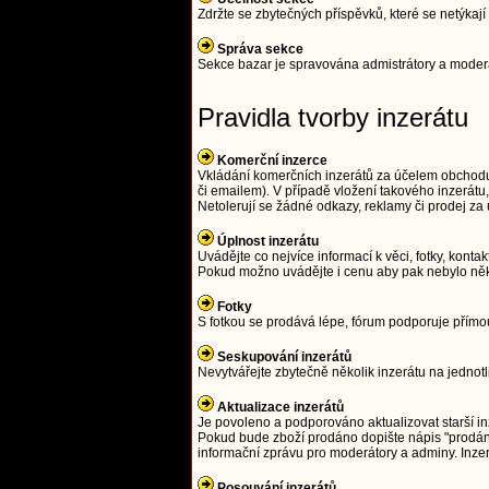
Zdržte se zbytečných příspěvků, které se netýka
Správa sekce
Sekce bazar je spravována admistrátory a moderát
Pravidla tvorby inzerátu
Komerční inzerce
Vkládání komerčních inzerátů za účelem obchodu j
či emailem). V případě vložení takového inzerát
Netolerují se žádné odkazy, reklamy či prodej z
Úplnost inzerátu
Uvádějte co nejvíce informací k věci, fotky, kontak
Pokud možno uvádějte i cenu aby pak nebylo něk
Fotky
S fotkou se prodává lépe, fórum podporuje přím
Seskupování inzerátů
Nevytvářejte zbytečně několik inzerátu na jednot
Aktualizace inzerátů
Je povoleno a podporováno aktualizovat starší in
Pokud bude zboží prodáno dopište nápis "prodáno
informační zprávu pro moderátory a adminy. Inze
Posouvání inzerátů