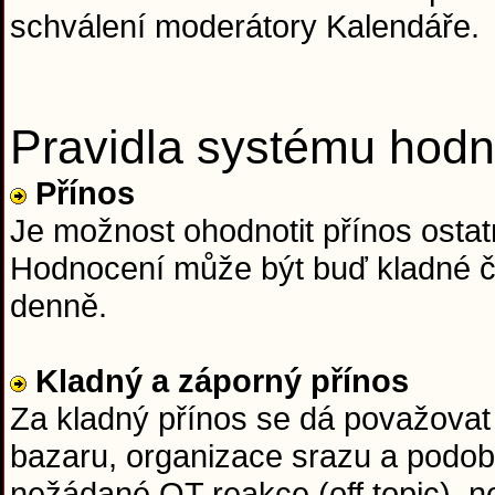
schválení moderátory Kalendáře.
Pravidla systému hodn
Přínos
Je možnost ohodnotit přínos ostatn
Hodnocení může být buď kladné či
denně.
Kladný a záporný přínos
Za kladný přínos se dá považovat 
bazaru, organizace srazu a podob
nežádané OT reakce (off topic), n