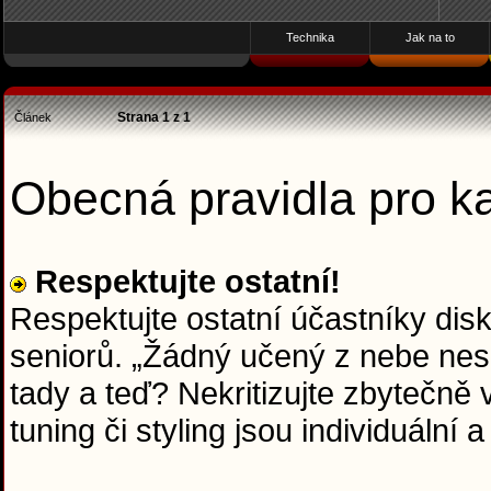
Technika
Jak na to
Strana
1
z
1
Článek
Obecná pravidla pro 
Respektujte ostatní!
Respektujte ostatní účastníky dis
seniorů. „Žádný učený z nebe nesp
tady a teď? Nekritizujte zbytečně
tuning či styling jsou individuální