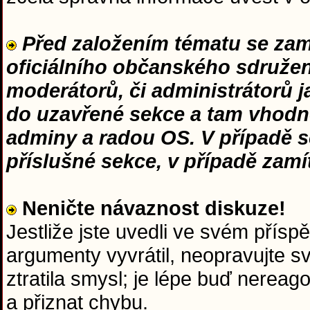
Před založením tématu se zamy
oficiálního občanského sdružení
moderátorů, či administrátorů 
do uzavřené sekce a tam vhodn
adminy a radou OS. V případě s
příslušné sekce, v případě zam
Neničte návaznost diskuze!
Jestliže jste uvedli ve svém přísp
argumenty vyvrátil, neopravujte s
ztratila smysl; je lépe buď nerea
a přiznat chybu.