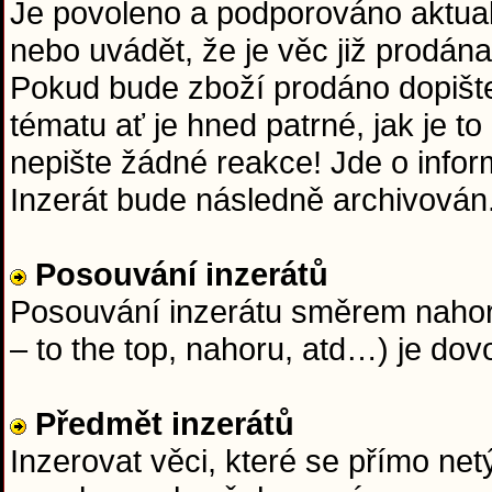
Je povoleno a podporováno aktuali
nebo uvádět, že je věc již prodána
Pokud bude zboží prodáno dopišt
tématu ať je hned patrné, jak je t
nepište žádné reakce! Jde o info
Inzerát bude následně archivován
Posouvání inzerátů
Posouvání inzerátu směrem nahoru
– to the top, nahoru, atd…) je dov
Předmět inzerátů
Inzerovat věci, které se přímo netý