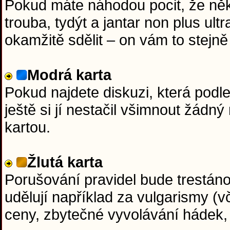
Pokud máte náhodou pocit, že něk
trouba, tydýt a jantar non plus ul
okamžitě sdělit – on vám to stejně 
Modrá karta
Pokud najdete diskuzi, která podl
ještě si jí nestačil všimnout žádn
kartou.
Žlutá karta
Porušování pravidel bude trestáno 
udělují například za vulgarismy (v
ceny, zbytečné vyvolávání hádek,