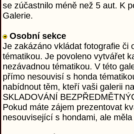
se zúčastnilo méně než 5 aut. K
Galerie.
Osobní sekce
Je zakázáno vkládat fotografie či
tématikou. Je povoleno vytvářet ka
nezávadnou tématikou. V této galeri
přímo nesouvisí s honda tématiko
nabídnout těm, kteří vaši galerii
SKLADOVÁNÍ BEZPŘEDMĚTNÝCH FO
Pokud máte zájem prezentovat kval
nesouvisející s hondami, ale měla