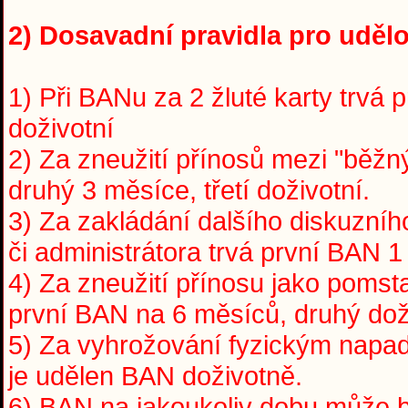
2) Dosavadní pravidla pro udělo
1) Při BANu za 2 žluté karty trvá 
doživotní
2) Za zneužití přínosů mezi "běžný
druhý 3 měsíce, třetí doživotní.
3) Za zakládání dalšího diskuzní
či administrátora trvá první BAN 1
4) Za zneužití přínosu jako pomst
první BAN na 6 měsíců, druhý dož
5) Za vyhrožování fyzickým napade
je udělen BAN doživotně.
6) BAN na jakoukoliv dobu může 