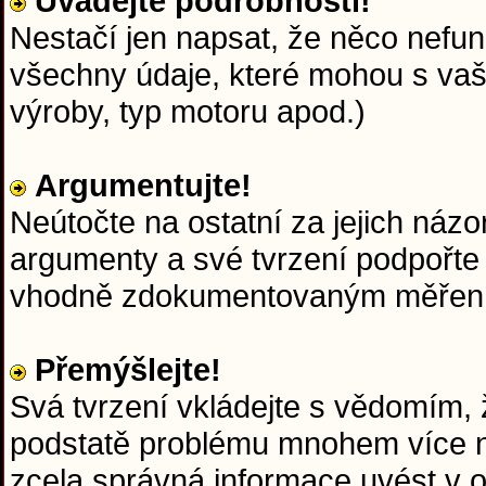
Uvádějte podrobnosti!
Nestačí jen napsat, že něco nefun
všechny údaje, které mohou s va
výroby, typ motoru apod.)
Argumentujte!
Neútočte na ostatní za jejich názo
argumenty a své tvrzení podpořte
vhodně zdokumentovaným měřen
Přemýšlejte!
Svá tvrzení vkládejte s vědomím, ž
podstatě problému mnohem více ne
zcela správná informace uvést v 