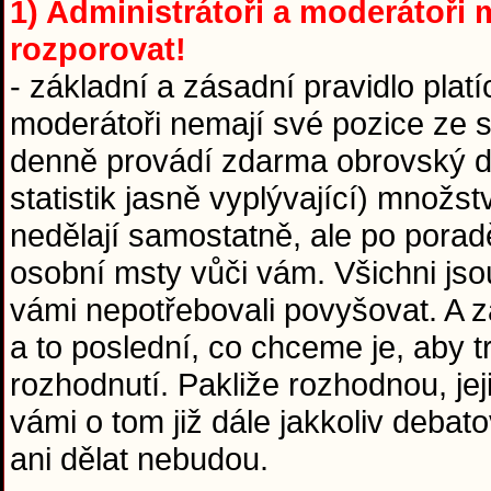
1) Administrátoři a moderátoři m
rozporovat!
- základní a zásadní pravidlo platí
moderátoři nemají své pozice ze sr
denně provádí zdarma obrovský díl
statistik jasně vyplývající) množst
nedělají samostatně, ale po pora
osobní msty vůči vám. Všichni jso
vámi nepotřebovali povyšovat. A za
a to poslední, co chceme je, aby 
rozhodnutí. Pakliže rozhodnou, jej
vámi o tom již dále jakkoliv debat
ani dělat nebudou.