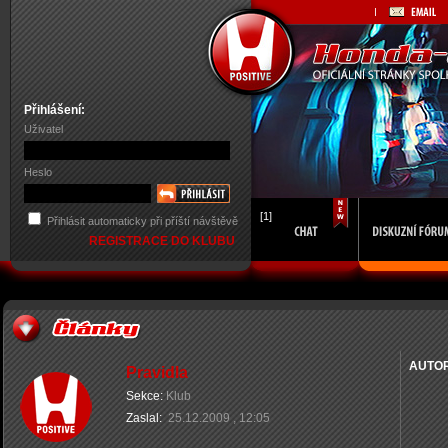
Přihlášení:
Uživatel
Heslo
[1]
Přihlásit automaticky při příští návštěvě
REGISTRACE DO KLUBU
AUTO
Pravidla
Sekce:
Klub
Zaslal:
25.12.2009 , 12:05