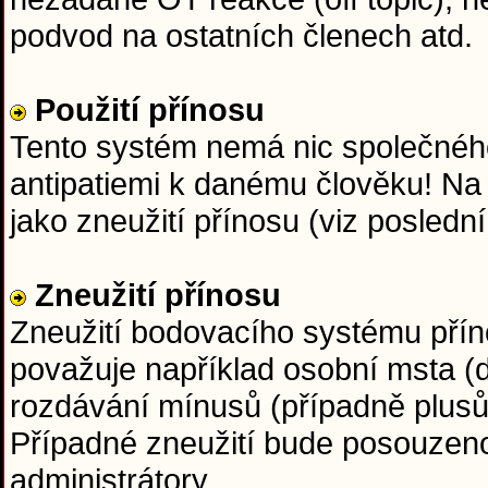
podvod na ostatních členech atd.
Použití přínosu
Tento systém nemá nic společného
antipatiemi k danému člověku! Na
jako zneužití přínosu (viz posledn
Zneužití přínosu
Zneužití bodovacího systému přín
považuje například osobní msta (d
rozdávání mínusů (případně plus
Případné zneužití bude posouzen
administrátory.