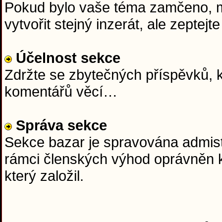
Pokud bylo vaše téma zamčeno, mě
vytvořit stejný inzerát, ale zept
Účelnost sekce
Zdržte se zbytečných příspěvků, k
komentářů věcí…
Správa sekce
Sekce bazar je spravována admist
rámci členských výhod oprávněn k
který založil.