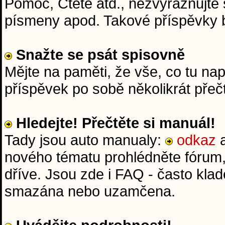
Pomoc, Čtěte atd., nezvýrazňujte 
písmeny apod. Takové příspěvky
Snažte se psát spisovně
Mějte na paměti, že vše, co tu na
příspěvek po sobě několikrát přeč
Hledejte! Přečtěte si manuál!
Tady jsou auto manualy:
odkaz
nového tématu prohlédněte fórum,
dříve. Jsou zde i FAQ - často kla
smazána nebo uzamčena.