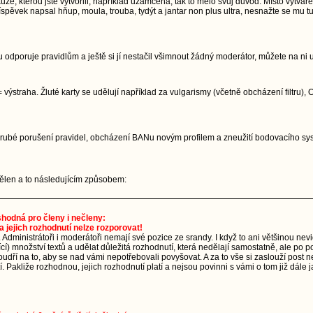
, kterou jste vytvořili, například uzamčena, tak to mělo svůj důvod. Místo vytvářen
pěvek napsal hňup, moula, trouba, tydýt a jantar non plus ultra, nesnažte se mu tu
 odporuje pravidlům a ještě si jí nestačil všimnout žádný moderátor, můžete na ni 
 výstraha. Žluté karty se udělují například za vulgarismy (včetně obcházení filtru)
. Hrubé porušení pravidel, obcházení BANu novým profilem a zneužití bodovacího 
udělen a to následujícím způsobem:
 shodná pro členy i nečleny:
a jejich rozhodnutí nelze rozporovat!
. Administrátoři i moderátoři nemají své pozice ze srandy. I když to ani většinou ne
ající) množství textů a udělat důležitá rozhodnutí, která nedělají samostatně, ale p
dří na to, aby se nad vámi nepotřebovali povyšovat. A za to vše si zaslouží post n
 Pakliže rozhodnou, jejich rozhodnutí platí a nejsou povinni s vámi o tom již dále j