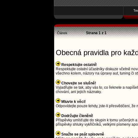
Te
Strana
1
z
1
Článek
Obecná pravidla pro kaž
Respektujte ostatní!
Respektujte ostatní účastníky diskuze včetně nová
všechno kolem, názory na úpravy aut, tuning či st
Chovejte se slušně!
Vyjadřujte se tak, aby vás to, co řeknete a napí
chování, ani jejich náznaky.
Mluvte k věci!
Odpovídejte pouze tehdy, jste-li přesvědčeni, že m
Dodržujte členění!
Příspěvky umísťujte do skupin k tomu určených a 
příspěvky shluky vykřičníků, velkými písmeny a
Snažte se psát spisovně