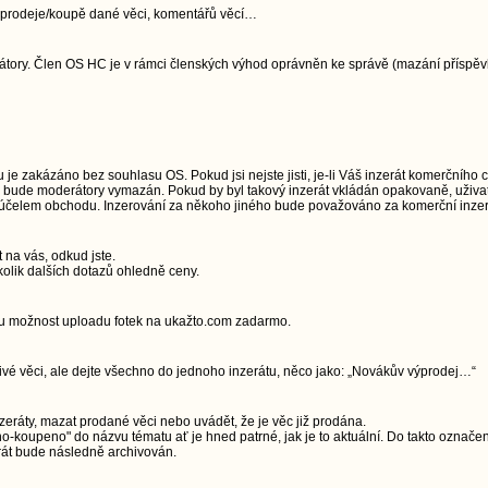
jí prodeje/koupě dané věci, komentářů věcí…
ory. Člen OS HC je v rámci členských výhod oprávněn ke správě (mazání příspěvků)
e zakázáno bez souhlasu OS. Pokud jsi nejste jisti, je-li Váš inzerát komerčního 
u, bude moderátory vymazán. Pokud by byl takový inzerát vkládán opakovaně, uživa
a účelem obchodu. Inzerování za někoho jiného bude považováno za komerční inzerc
t na vás, odkud jste.
olik dalších dotazů ohledně ceny.
ou možnost uploadu fotek na ukažto.com zadarmo.
livé věci, ale dejte všechno do jednoho inzerátu, něco jako: „Novákův výprodej…“
zeráty, mazat prodané věci nebo uvádět, že je věc již prodána.
-koupeno" do názvu tématu ať je hned patrné, jak je to aktuální. Do takto označe
rát bude následně archivován.