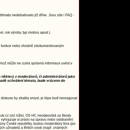
ématu nedebatovalo již dříve. Jsou zde i FAQ -
, rok výroby, typ motoru apod.)
ncipu funkce nebo vhodně zdokumentovaným
 jehož může ne zcela správná informace uvést v
 některý z moderátorů, či administrátorů jako
padě schválení tématu, bude vráceno do
 diskuse by ztratila smysl; je lépe buď nereagovat
ub.cz (viz níže). OS HC neodpovídá za škody
 vyhrazuje si právo na úpravu nebo odstranění
zákony České republiky, budou moderátory fora (po
ých uživatelů a třetích osob (např. známých