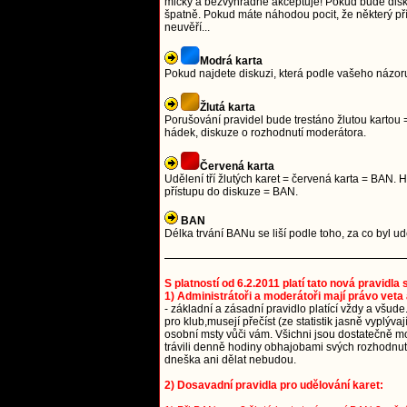
mlčky a bezvýhradně akceptuje! Pokud bude diskuze
špatně. Pokud máte náhodou pocit, že některý přís
neuvěří...
Modrá karta
Pokud najdete diskuzi, která podle vašeho názoru
Žlutá karta
Porušování pravidel bude trestáno žlutou kartou =
hádek, diskuze o rozhodnutí moderátora.
Červená karta
Udělení tří žlutých karet = červená karta = BAN
přístupu do diskuze = BAN.
BAN
Délka trvání BANu se liší podle toho, za co byl 
S platností od 6.2.2011 platí tato nová pravidla
1) Administrátoři a moderátoři mají právo veta 
- základní a zásadní pravidlo platící vždy a všude
pro klub,musejí přečíst (ze statistik jasně vyplýv
osobní msty vůči vám. Všichni jsou dostatečně mou
trávili denně hodiny obhajobami svých rozhodnutí.
dneška ani dělat nebudou.
2) Dosavadní pravidla pro udělování karet: