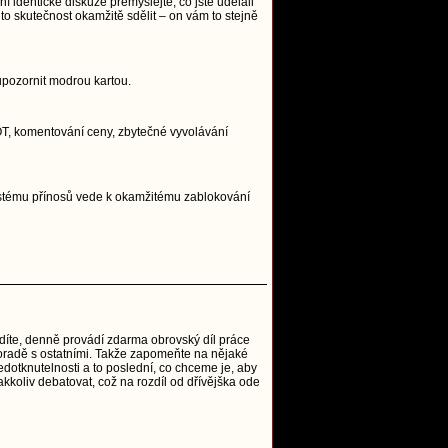
í identické diskuze přemýšlejte, co jste udělali
to skutečnost okamžitě sdělit – on vám to stejně
upozornit modrou kartou.
, OT, komentování ceny, zbytečné vyvolávání
systému přínosů vede k okamžitému zablokování
vidíte, denně provádí zdarma obrovský díl práce
o poradě s ostatními. Takže zapomeňte na nějaké
edotknutelnosti a to poslední, co chceme je, aby
akkoliv debatovat, což na rozdíl od dřívějška ode