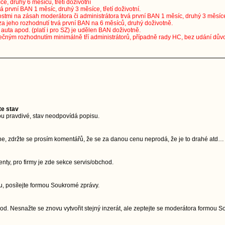
ce, druhý 6 měsíců, třetí doživotní
vá první BAN 1 měsíc, druhý 3 měsíce, třetí doživotní.
stmi na zásah moderátora či administrátora trvá první BAN 1 měsíc, druhý 3 měsíce, 
za jeho rozhodnutí trvá první BAN na 6 měsíců, druhý doživotně.
uta apod. (platí i pro SZ) je udělen BAN doživotně.
ečným rozhodnutím minimálně tří administrátorů, případně rady HC, bez udání dův
te stav
u pravdivé, stav neodpovídá popisu.
ne, zdržte se prosím komentářů, že se za danou cenu neprodá, že je to drahé atd…
ty, pro firmy je zde sekce servis/obchod.
, posílejte formou Soukromé zprávy.
d. Nesnažte se znovu vytvořit stejný inzerát, ale zeptejte se moderátora formou 