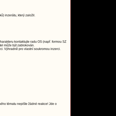
 inzerátu, který založil.
charakteru kontaktujte radu OS (např. formou SZ
tel může být zablokován.
i. Výhradně pro vlastní soukromou inzerci.
ného tématu nepište žádné reakce! Jde o