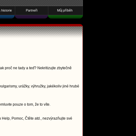
historie
Partneři
Můj příběh
ak proč ne tady a teď? Nekritizujte zbytečně
lgarismy, urážky, výhružky, jakékoliv jiné hrubé
emluvte pouze o tom, že to víte.
 Help, Pomoc, Čtěte atd., nezvýrazňujte své