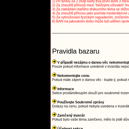
1) Při BANu za 2 žluté karty trvá první BAN 3 měsí
2) Za zneužití přínosů mezi "běžnými uživateli" tr
3) Za zakládání dalšího diskuzního téma se stížno
4) Za zneužití přínosu jako pomsta moderátorovi 
5) Za vyhrožování fyzickým napadením, zničením a
6) BAN na jakoukoliv dobu může být udělen spol
Pravidla bazaru
V případě nezájmu o danou věc nekomentuj
Pouze pokud informace uvedené v inzerátu nejso
Nekomentujte cenu
Pokud máte zájem o danou věc - kupte ji, pokud 
Informace
Sekce prodám/koupím slouží pro soukromé inzeren
Používejte Soukromé zprávy
Dotazy na cenu, pokud nebyla uvedena v inzerátu
Zamčený inzerát
Pokud bylo vaše téma zamčeno, mělo to jistě důvo
Účelnost sekce