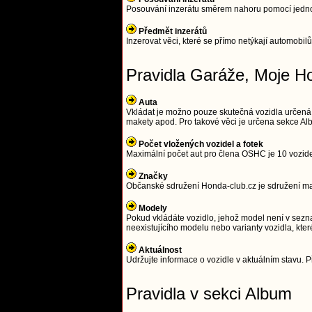
Posouvání inzerátu směrem nahoru pomocí jednodu
Předmět inzerátů
Inzerovat věci, které se přímo netýkají automobilů
Pravidla Garáže, Moje H
Auta
Vkládat je možno pouze skutečná vozidla určená
makety apod. Pro takové věci je určena sekce Alb
Počet vložených vozidel a fotek
Maximální počet aut pro člena OSHC je 10 vozidel 
Značky
Občanské sdružení Honda-club.cz je sdružení maji
Modely
Pokud vkládáte vozidlo, jehož model není v sezna
neexistujícího modelu nebo varianty vozidla, kter
Aktuálnost
Udržujte informace o vozidle v aktuálním stavu. Př
Pravidla v sekci Album