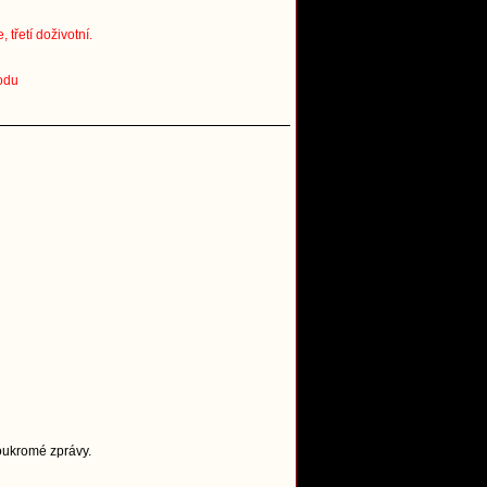
třetí doživotní.
odu
Soukromé zprávy.