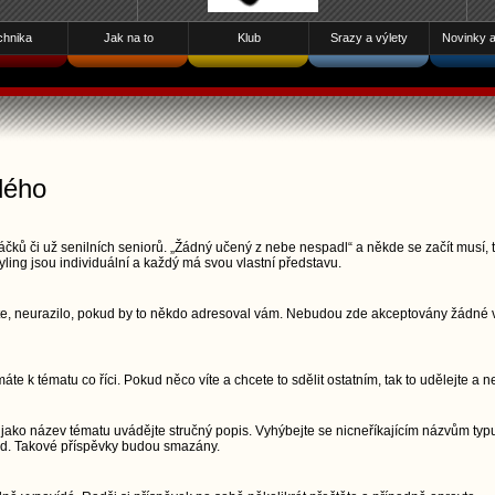
chnika
Jak na to
Klub
Srazy a výlety
Novinky a 
dého
čků či už senilních seniorů. „Žádný učený z nebe nespadl“ a někde se začít musí, t
yling jsou individuální a každý má svou vlastní představu.
šete, neurazilo, pokud by to někdo adresoval vám. Nebudou zde akceptovány žádné vu
áte k tématu co říci. Pokud něco víte a chcete to sdělit ostatním, tak to udělejte a n
jako název tématu uvádějte stručný popis. Vyhýbejte se nicneříkajícím názvům typu
pod. Takové příspěvky budou smazány.