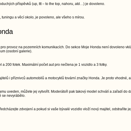
chých příspěvků (up, ttt – to the top, nahoru, atd…) je dovoleno.
, tuningu a věcí okolo, je povoleno, ale všeho s mírou.
onda
 pro provoz na pozemních komunikacích. Do sekce Moje Honda není dovoleno vkláda
um (osobní galerie).
a 200 fotek. Maximální počet aut pro nečlena je 1 vozidlo a 3 fotky.
telů i příznivců automobilů a motocyklů tovární značky Honda. Je proto vhodné, ab
mu uveden, můžete jej vytvořit. Moderátoři pak takový model schválí a zařadí do d
é se nevyrábělo.
edcházejte zdvojení a pokud si vaše bývalé vozidlo vloží nový majitel, odstraňte jej