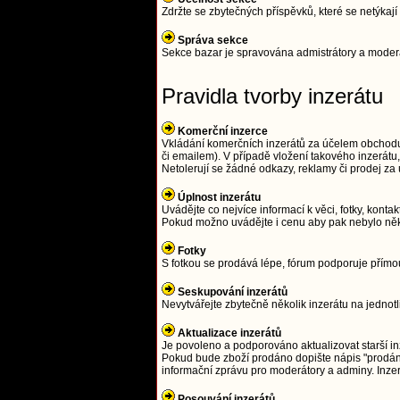
Zdržte se zbytečných příspěvků, které se netýka
Správa sekce
Sekce bazar je spravována admistrátory a moderát
Pravidla tvorby inzerátu
Komerční inzerce
Vkládání komerčních inzerátů za účelem obchodu j
či emailem). V případě vložení takového inzerát
Netolerují se žádné odkazy, reklamy či prodej z
Úplnost inzerátu
Uvádějte co nejvíce informací k věci, fotky, kontak
Pokud možno uvádějte i cenu aby pak nebylo něk
Fotky
S fotkou se prodává lépe, fórum podporuje přím
Seskupování inzerátů
Nevytvářejte zbytečně několik inzerátu na jednot
Aktualizace inzerátů
Je povoleno a podporováno aktualizovat starší in
Pokud bude zboží prodáno dopište nápis "prodáno
informační zprávu pro moderátory a adminy. Inze
Posouvání inzerátů