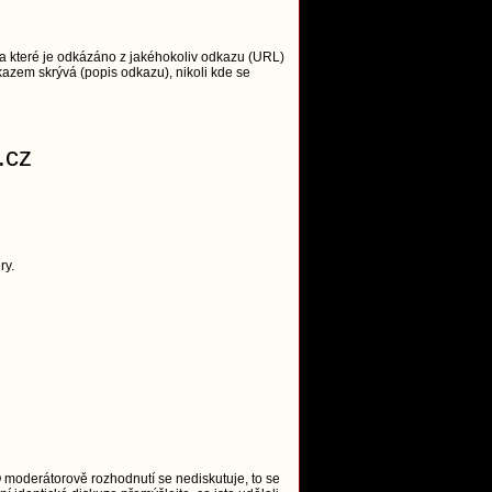
 které je odkázáno z jakéhokoliv odkazu (URL)
azem skrývá (popis odkazu), nikoli kde se
.cz
ry.
O moderátorově rozhodnutí se nediskutuje, to se