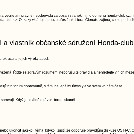
 a věcně ani právně neodpovídá za obsah stránek mimo doménu honda-club.cz, na
a-club.cz. Odkazy vkládejte pouze přes funkci fóra. Čtenáře zajímá, co se pod odk
ři a vlastník občanské sdružení Honda-club
řekrucujte jejich výroky apod.
 navržená. Řiďte se zdravým rozumem, neporušujte pravidla a nehledejte v nich meze
vují toto forum dobrovolně, s těmi nejlepšími úmysly a ve svém volném čase.
 spravují. Když je totálně otrávíte, forum skončí.
 nebo ukončit jakékoli téma, kdykoli zjistí, že odporuje pravidlům diskuze OS H-C. 