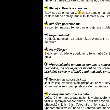
Mějte na paměti, že vše, co tu napíšete, o vás ho
Hledejte! Přečtěte si manuál!
Tady jsou auto manualy:
odkaz
a moto manua
často kladené dotazy. Duplicitní témata budou
Uvádějte podrobnosti!
Nestačí jen napsat, že něco nefunguje, ale prob
Argumentujte!
Neútočte na ostatní za jejich názor, vyvraťte j
měřením.
Přemýšlejte!
Svá tvrzení vkládejte s vědomím, že je může číst 
omyl.
Před založením tématu se zamyslete jestli j
nevhodné, má právo jej přesunout do uzavřené
příslušné sekce, v případě zamítnutí bude sma
Neničte návaznost diskuze!
Jestliže jste uvedli ve svém příspěvku názor, kter
vůbec, nebo se k tomu postavit čelem a přiznat c
Zveřejněné informace a data
Veškeré informace a data na tomto webu zveřejn
vzniklé špatným pochopením či použitím návodů 
příspěvků či jejich částí (fotografie, přílohy, a
upozornění uživatelů nebo při kontrole fora moder