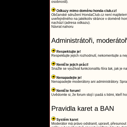
osobností).
Odkazy mimo doménu honda-club.cz!
Občanské sdružení HondaClub.cz není majitelem
uveřejněného na jakékoliv stránce v doméně hond
nachází (adresa odkazu).
Návrat nahoru
Administrátoři, moderáto
Respektujte je!
Respektujte jejich rozhodnutí, nekomentujte a nep
Neničte jejich práci!
Snažte se využívat funkcionalitu fóra tak, jak je
Nenapadejte je!
Nenapadejte moderátory ani administrátory. Spra
Neničte forum!
Uvědomte si, že forum stojí i padá s lidmi, kteří ho
Pravidla karet a BAN
Systém karet
Moderátor má právo odstranit, upravit, přesunout