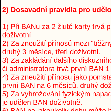
2) Dosavadní pravidla pro udělo
1) Při BANu za 2 žluté karty trvá 
doživotní
2) Za zneužití přínosů mezi "běžný
druhý 3 měsíce, třetí doživotní.
3) Za zakládání dalšího diskuzní
či administrátora trvá první BAN 1
4) Za zneužití přínosu jako pomst
první BAN na 6 měsíců, druhý dož
5) Za vyhrožování fyzickým napade
je udělen BAN doživotně.
6) BAN na jakoukoliv dobu může 