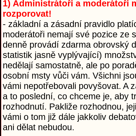
1) Administrátoři a moderátoři m
rozporovat!
- základní a zásadní pravidlo platí
moderátoři nemají své pozice ze sr
denně provádí zdarma obrovský díl
statistik jasně vyplývající) množst
nedělají samostatně, ale po pora
osobní msty vůči vám. Všichni jso
vámi nepotřebovali povyšovat. A za
a to poslední, co chceme je, aby 
rozhodnutí. Pakliže rozhodnou, jej
vámi o tom již dále jakkoliv debat
ani dělat nebudou.