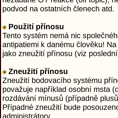
podvod na ostatních členech atd.
Použití přínosu
Tento systém nemá nic společného
antipatiemi k danému člověku! Na
jako zneužití přínosu (viz posledn
Zneužití přínosu
Zneužití bodovacího systému přín
považuje například osobní msta (d
rozdávání mínusů (případně plus
Případné zneužití bude posouzen
administrátory.