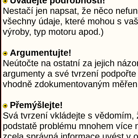
Uvádějte podrobnosti!
Nestačí jen napsat, že něco nefun
všechny údaje, které mohou s va
výroby, typ motoru apod.)
Argumentujte!
Neútočte na ostatní za jejich názo
argumenty a své tvrzení podpořte
vhodně zdokumentovaným měřen
Přemýšlejte!
Svá tvrzení vkládejte s vědomím, ž
podstatě problému mnohem více ne
zcela správná informace uvést v 