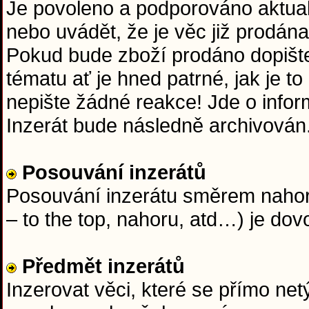
Je povoleno a podporováno aktuali
nebo uvádět, že je věc již prodána
Pokud bude zboží prodáno dopišt
tématu ať je hned patrné, jak je t
nepište žádné reakce! Jde o info
Inzerát bude následně archivován
Posouvání inzerátů
Posouvání inzerátu směrem nahoru
– to the top, nahoru, atd…) je dov
Předmět inzerátů
Inzerovat věci, které se přímo netý