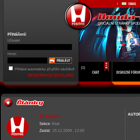
Přihlášení:
Uživatel
Heslo
[1]
Přihlásit automaticky při příští návštěvě
REGISTRACE DO KLUBU
AUTO
Pravidla
Sekce:
Klub
Zaslal:
25.12.2009 , 12:05