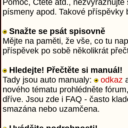
Pomoc, Čtěte atd., nezvýrazňujte 
písmeny apod. Takové příspěvky
Snažte se psát spisovně
Mějte na paměti, že vše, co tu na
příspěvek po sobě několikrát přeč
Hledejte! Přečtěte si manuál!
Tady jsou auto manualy:
odkaz
nového tématu prohlédněte fórum,
dříve. Jsou zde i FAQ - často kla
smazána nebo uzamčena.