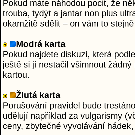
Pokud máte náhodou pocit, že něk
trouba, tydýt a jantar non plus ul
okamžitě sdělit – on vám to stejně 
Modrá karta
Pokud najdete diskuzi, která podl
ještě si jí nestačil všimnout žádn
kartou.
Žlutá karta
Porušování pravidel bude trestáno 
udělují například za vulgarismy (v
ceny, zbytečné vyvolávání hádek,