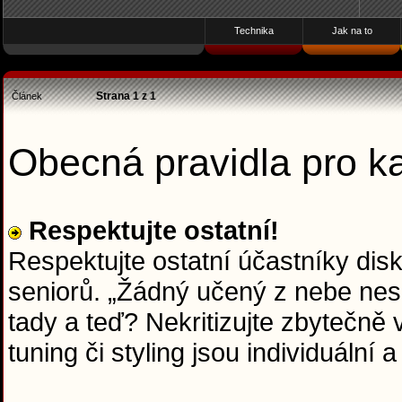
Technika
Jak na to
Strana
1
z
1
Článek
Obecná pravidla pro 
Respektujte ostatní!
Respektujte ostatní účastníky dis
seniorů. „Žádný učený z nebe nesp
tady a teď? Nekritizujte zbytečně
tuning či styling jsou individuální