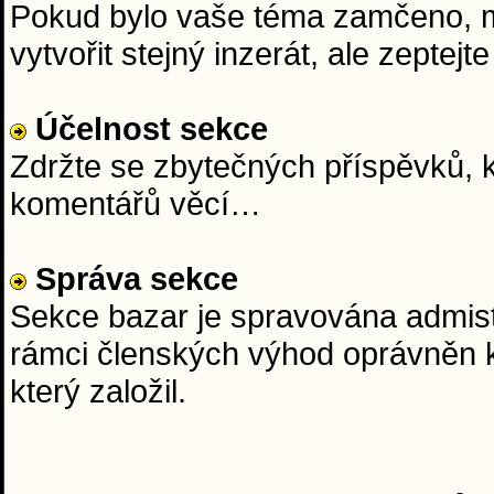
Pokud bylo vaše téma zamčeno, mě
vytvořit stejný inzerát, ale zept
Účelnost sekce
Zdržte se zbytečných příspěvků, k
komentářů věcí…
Správa sekce
Sekce bazar je spravována admist
rámci členských výhod oprávněn k
který založil.