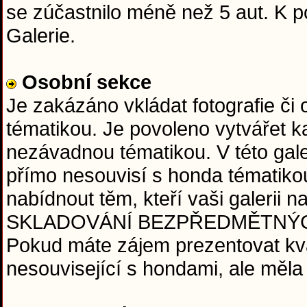
se zúčastnilo méně než 5 aut. K
Galerie.
Osobní sekce
Je zakázáno vkládat fotografie či
tématikou. Je povoleno vytvářet ka
nezávadnou tématikou. V této galeri
přímo nesouvisí s honda tématiko
nabídnout těm, kteří vaši galerii
SKLADOVÁNÍ BEZPŘEDMĚTNÝCH FO
Pokud máte zájem prezentovat kval
nesouvisející s hondami, ale měla