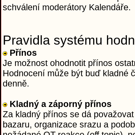
schválení moderátory Kalendáře.
Pravidla systému hodn
Přínos
Je možnost ohodnotit přínos ostatn
Hodnocení může být buď kladné či
denně.
Kladný a záporný přínos
Za kladný přínos se dá považovat 
bazaru, organizace srazu a podob
nežádané OT reakce (off topic), n