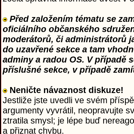
Před založením tématu se zamy
oficiálního občanského sdružení
moderátorů, či administrátorů 
do uzavřené sekce a tam vhodn
adminy a radou OS. V případě s
příslušné sekce, v případě zam
Neničte návaznost diskuze!
Jestliže jste uvedli ve svém přísp
argumenty vyvrátil, neopravujte s
ztratila smysl; je lépe buď nerea
a přiznat chybu.