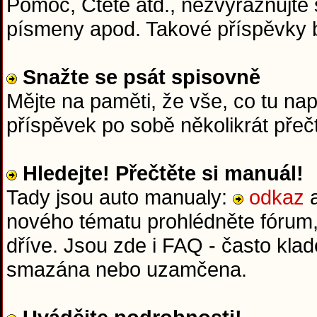
Pomoc, Čtěte atd., nezvýrazňujte 
písmeny apod. Takové příspěvky
Snažte se psát spisovně
Mějte na paměti, že vše, co tu na
příspěvek po sobě několikrát přeč
Hledejte! Přečtěte si manuál!
Tady jsou auto manualy:
odkaz
nového tématu prohlédněte fórum,
dříve. Jsou zde i FAQ - často kla
smazána nebo uzamčena.