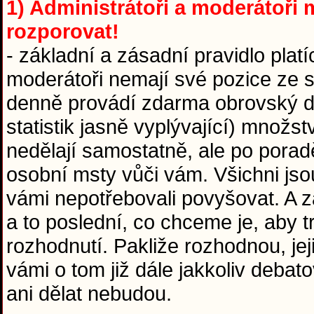
1) Administrátoři a moderátoři m
rozporovat!
- základní a zásadní pravidlo platí
moderátoři nemají své pozice ze sr
denně provádí zdarma obrovský díl
statistik jasně vyplývající) množst
nedělají samostatně, ale po pora
osobní msty vůči vám. Všichni jso
vámi nepotřebovali povyšovat. A za
a to poslední, co chceme je, aby 
rozhodnutí. Pakliže rozhodnou, jej
vámi o tom již dále jakkoliv debat
ani dělat nebudou.