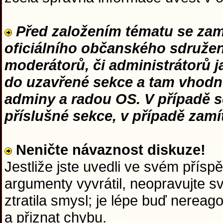
Před založením tématu se zamy
oficiálního občanského sdružení
moderátorů, či administrátorů 
do uzavřené sekce a tam vhodn
adminy a radou OS. V případě s
příslušné sekce, v případě zam
Neničte návaznost diskuze!
Jestliže jste uvedli ve svém přísp
argumenty vyvrátil, neopravujte s
ztratila smysl; je lépe buď nerea
a přiznat chybu.