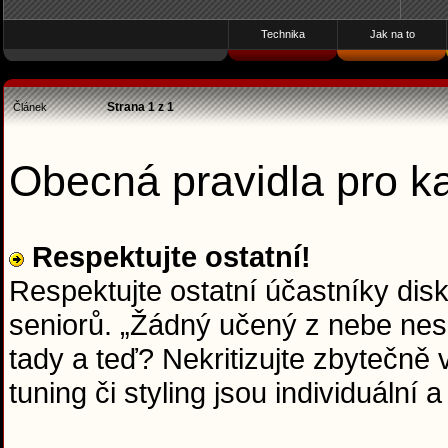
Technika
Jak na to
Strana
1
z
1
Článek
Obecná pravidla pro 
Respektujte ostatní!
Respektujte ostatní účastníky dis
seniorů. „Žádný učený z nebe nesp
tady a teď? Nekritizujte zbytečně
tuning či styling jsou individuální