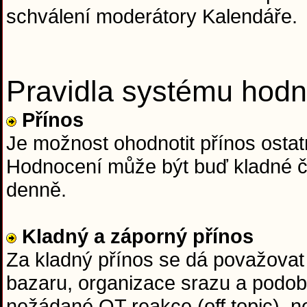
schválení moderátory Kalendáře.
Pravidla systému hodn
Přínos
Je možnost ohodnotit přínos ostatn
Hodnocení může být buď kladné či
denně.
Kladný a záporný přínos
Za kladný přínos se dá považovat 
bazaru, organizace srazu a podob
nežádané OT reakce (off topic), n