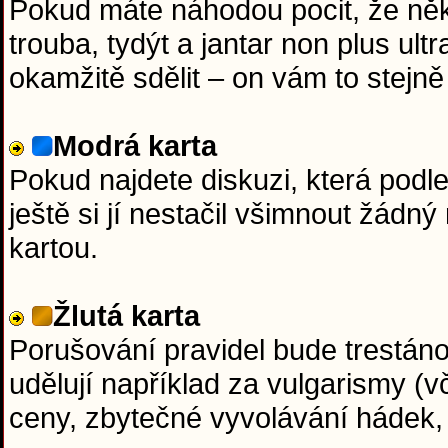
Pokud máte náhodou pocit, že něk
trouba, tydýt a jantar non plus ul
okamžitě sdělit – on vám to stejně 
Modrá karta
Pokud najdete diskuzi, která podl
ještě si jí nestačil všimnout žádn
kartou.
Žlutá karta
Porušování pravidel bude trestáno 
udělují například za vulgarismy (v
ceny, zbytečné vyvolávání hádek,