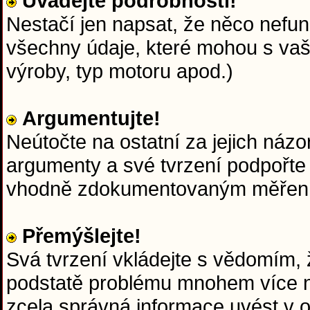
Uvádějte podrobnosti!
Nestačí jen napsat, že něco nefun
všechny údaje, které mohou s va
výroby, typ motoru apod.)
Argumentujte!
Neútočte na ostatní za jejich názo
argumenty a své tvrzení podpořte
vhodně zdokumentovaným měřen
Přemýšlejte!
Svá tvrzení vkládejte s vědomím, ž
podstatě problému mnohem více ne
zcela správná informace uvést v 