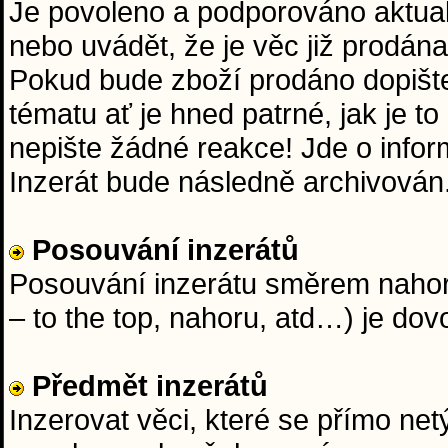
Je povoleno a podporováno aktuali
nebo uvádět, že je věc již prodána
Pokud bude zboží prodáno dopišt
tématu ať je hned patrné, jak je t
nepište žádné reakce! Jde o info
Inzerát bude následně archivován
Posouvání inzerátů
Posouvání inzerátu směrem nahoru
– to the top, nahoru, atd…) je dov
Předmět inzerátů
Inzerovat věci, které se přímo netý