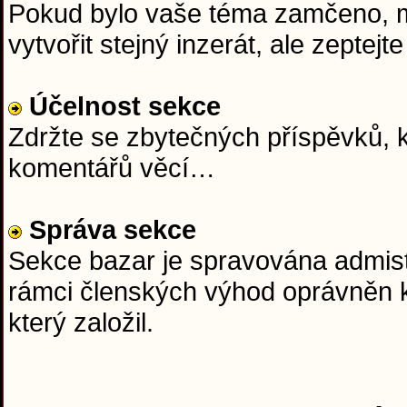
Pokud bylo vaše téma zamčeno, mě
vytvořit stejný inzerát, ale zept
Účelnost sekce
Zdržte se zbytečných příspěvků, k
komentářů věcí…
Správa sekce
Sekce bazar je spravována admist
rámci členských výhod oprávněn k
který založil.