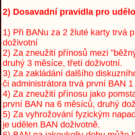
2) Dosavadní pravidla pro udělo
1) Při BANu za 2 žluté karty trvá 
doživotní
2) Za zneužití přínosů mezi "běžný
druhý 3 měsíce, třetí doživotní.
3) Za zakládání dalšího diskuzní
či administrátora trvá první BAN 1
4) Za zneužití přínosu jako pomst
první BAN na 6 měsíců, druhý dož
5) Za vyhrožování fyzickým napade
je udělen BAN doživotně.
6) BAN na jakoukoliv dobu může 