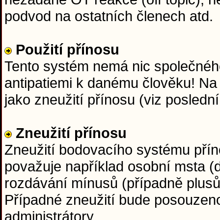
podvod na ostatních členech atd.
Použití přínosu
Tento systém nemá nic společného
antipatiemi k danému člověku! Na
jako zneužití přínosu (viz posledn
Zneužití přínosu
Zneužití bodovacího systému přín
považuje například osobní msta (d
rozdávání mínusů (případně plus
Případné zneužití bude posouzen
administrátory.