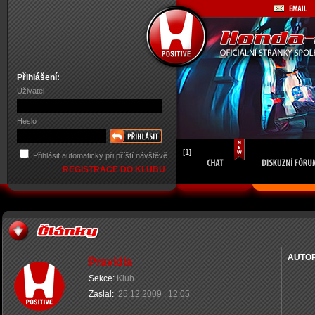
Přihlášení:
Uživatel
Heslo
[1]
Přihlásit automaticky při příští návštěvě
REGISTRACE DO KLUBU
AUTO
Pravidla
Sekce:
Klub
Zaslal:
25.12.2009 , 12:05