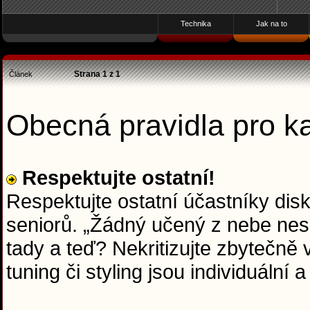
Technika
Jak na to
Strana
1
z
1
Článek
Obecná pravidla pro 
Respektujte ostatní!
Respektujte ostatní účastníky dis
seniorů. „Žádný učený z nebe nesp
tady a teď? Nekritizujte zbytečně
tuning či styling jsou individuální