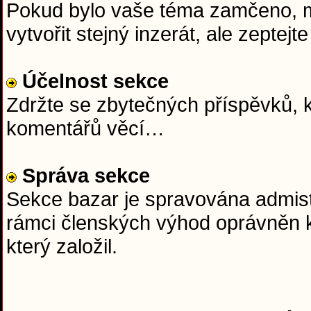
Pokud bylo vaše téma zamčeno, mě
vytvořit stejný inzerát, ale zept
Účelnost sekce
Zdržte se zbytečných příspěvků, k
komentářů věcí…
Správa sekce
Sekce bazar je spravována admist
rámci členských výhod oprávněn k
který založil.