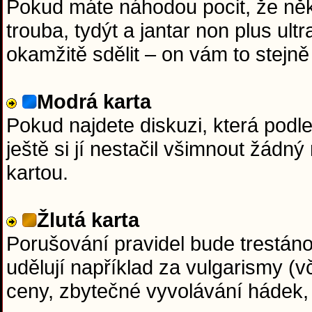
Pokud máte náhodou pocit, že něk
trouba, tydýt a jantar non plus ul
okamžitě sdělit – on vám to stejně 
Modrá karta
Pokud najdete diskuzi, která podl
ještě si jí nestačil všimnout žádn
kartou.
Žlutá karta
Porušování pravidel bude trestáno 
udělují například za vulgarismy (v
ceny, zbytečné vyvolávání hádek,