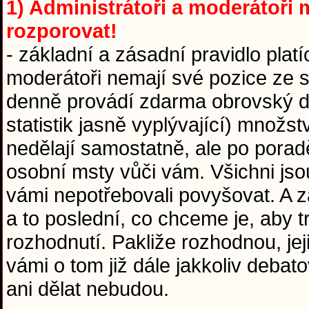
1) Administrátoři a moderátoři m
rozporovat!
- základní a zásadní pravidlo platí
moderátoři nemají své pozice ze sr
denně provádí zdarma obrovský díl
statistik jasně vyplývající) množst
nedělají samostatně, ale po pora
osobní msty vůči vám. Všichni jso
vámi nepotřebovali povyšovat. A za
a to poslední, co chceme je, aby 
rozhodnutí. Pakliže rozhodnou, jej
vámi o tom již dále jakkoliv debat
ani dělat nebudou.