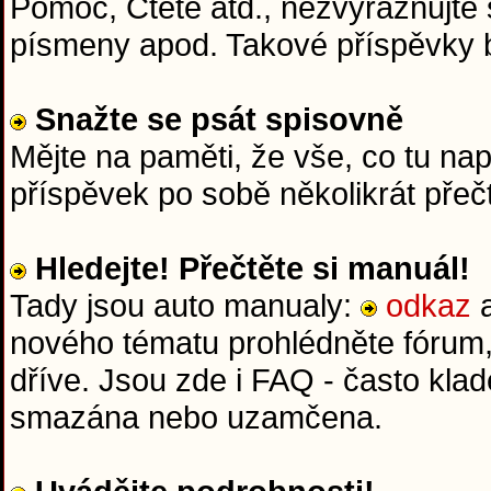
Pomoc, Čtěte atd., nezvýrazňujte 
písmeny apod. Takové příspěvky
Snažte se psát spisovně
Mějte na paměti, že vše, co tu na
příspěvek po sobě několikrát přeč
Hledejte! Přečtěte si manuál!
Tady jsou auto manualy:
odkaz
nového tématu prohlédněte fórum,
dříve. Jsou zde i FAQ - často kla
smazána nebo uzamčena.