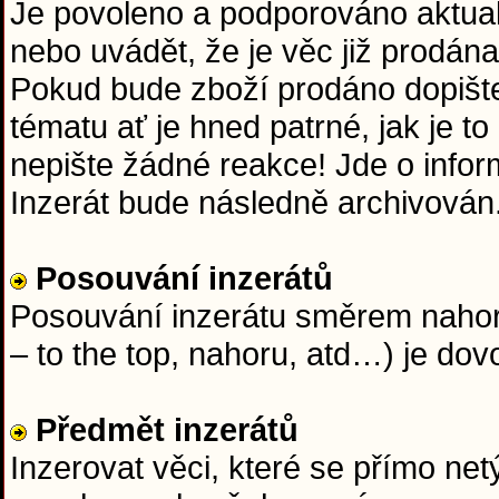
Je povoleno a podporováno aktuali
nebo uvádět, že je věc již prodána
Pokud bude zboží prodáno dopišt
tématu ať je hned patrné, jak je t
nepište žádné reakce! Jde o info
Inzerát bude následně archivován
Posouvání inzerátů
Posouvání inzerátu směrem nahoru
– to the top, nahoru, atd…) je dov
Předmět inzerátů
Inzerovat věci, které se přímo netý