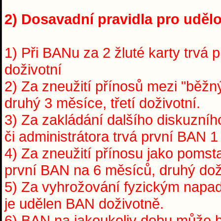
2) Dosavadní pravidla pro udělo
1) Při BANu za 2 žluté karty trvá 
doživotní
2) Za zneužití přínosů mezi "běžný
druhý 3 měsíce, třetí doživotní.
3) Za zakládání dalšího diskuzní
či administrátora trvá první BAN 1
4) Za zneužití přínosu jako pomst
první BAN na 6 měsíců, druhý dož
5) Za vyhrožování fyzickým napade
je udělen BAN doživotně.
6) BAN na jakoukoliv dobu může 