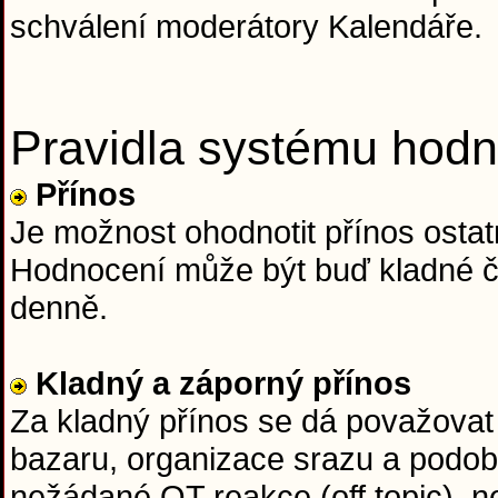
schválení moderátory Kalendáře.
Pravidla systému hodn
Přínos
Je možnost ohodnotit přínos ostatn
Hodnocení může být buď kladné či
denně.
Kladný a záporný přínos
Za kladný přínos se dá považovat 
bazaru, organizace srazu a podob
nežádané OT reakce (off topic), n