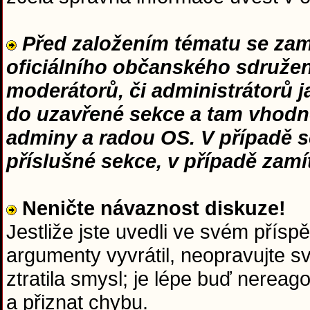
Před založením tématu se zamy
oficiálního občanského sdružení
moderátorů, či administrátorů 
do uzavřené sekce a tam vhodn
adminy a radou OS. V případě s
příslušné sekce, v případě zam
Neničte návaznost diskuze!
Jestliže jste uvedli ve svém přísp
argumenty vyvrátil, neopravujte s
ztratila smysl; je lépe buď nerea
a přiznat chybu.