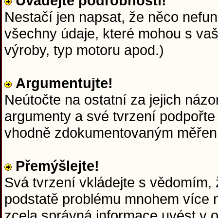
Uvádějte podrobnosti!
Nestačí jen napsat, že něco nefun
všechny údaje, které mohou s va
výroby, typ motoru apod.)
Argumentujte!
Neútočte na ostatní za jejich názo
argumenty a své tvrzení podpořte
vhodně zdokumentovaným měřen
Přemýšlejte!
Svá tvrzení vkládejte s vědomím, ž
podstatě problému mnohem více ne
zcela správná informace uvést v 