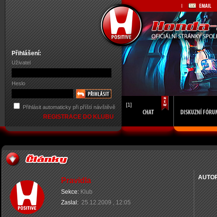
Přihlášení:
Uživatel
Heslo
[1]
Přihlásit automaticky při příští návštěvě
REGISTRACE DO KLUBU
AUTO
Pravidla
Sekce:
Klub
Zaslal:
25.12.2009 , 12:05