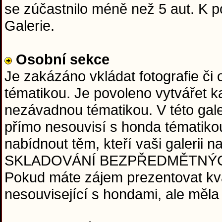
se zúčastnilo méně než 5 aut. K
Galerie.
Osobní sekce
Je zakázáno vkládat fotografie či
tématikou. Je povoleno vytvářet ka
nezávadnou tématikou. V této galeri
přímo nesouvisí s honda tématiko
nabídnout těm, kteří vaši galerii
SKLADOVÁNÍ BEZPŘEDMĚTNÝCH FO
Pokud máte zájem prezentovat kval
nesouvisející s hondami, ale měla