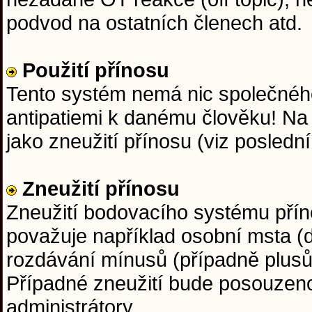
podvod na ostatních členech atd.
Použití přínosu
Tento systém nemá nic společného
antipatiemi k danému člověku! Na
jako zneužití přínosu (viz posledn
Zneužití přínosu
Zneužití bodovacího systému přín
považuje například osobní msta (d
rozdávání mínusů (případně plus
Případné zneužití bude posouzen
administrátory.