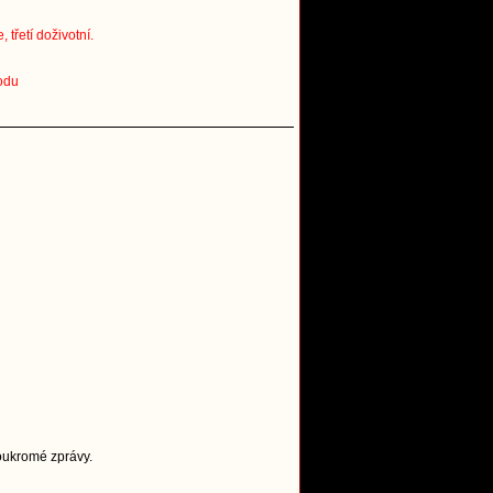
třetí doživotní.
odu
Soukromé zprávy.