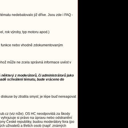
ématu nedebatovalo již dříve. Jsou zde i FAQ -
, rok výroby, typ motoru apod.)
ncipu funkce nebo vhodně zdokumentovaným
 jehož může ne zcela správná informace uvést v
 některý z moderátorů, či administrátorů jako
padě schválení tématu, bude vráceno do
 diskuse by ztratila smysl; je lépe buď nereagovat
ub.cz (viz níže). OS HC neodpovídá za škody
 vyhrazuje si právo na úpravu nebo odstranění
zákony České republiky, budou moderátory fora (po
ých uživatelů a třetích osob (např. známých