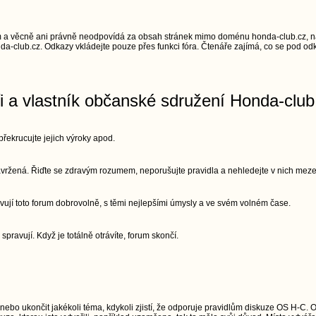
 a věcně ani právně neodpovídá za obsah stránek mimo doménu honda-club.cz, na
a-club.cz. Odkazy vkládejte pouze přes funkci fóra. Čtenáře zajímá, co se pod odk
ři a vlastník občanské sdružení Honda-club
řekrucujte jejich výroky apod.
 navržená. Řiďte se zdravým rozumem, neporušujte pravidla a nehledejte v nich meze
vují toto forum dobrovolně, s těmi nejlepšími úmysly a ve svém volném čase.
 spravují. Když je totálně otrávíte, forum skončí.
 nebo ukončit jakékoli téma, kdykoli zjistí, že odporuje pravidlům diskuze OS H-C. 