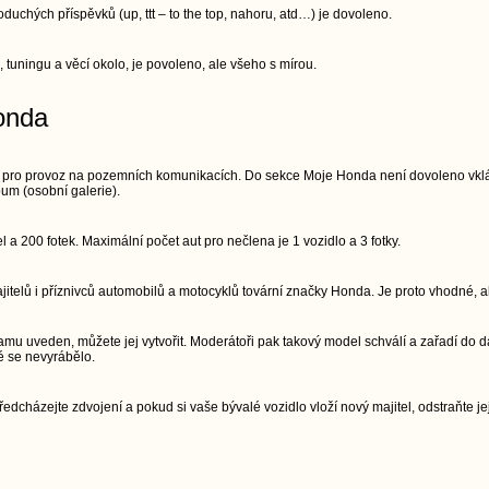
chých příspěvků (up, ttt – to the top, nahoru, atd…) je dovoleno.
, tuningu a věcí okolo, je povoleno, ale všeho s mírou.
onda
 pro provoz na pozemních komunikacích. Do sekce Moje Honda není dovoleno vkláda
um (osobní galerie).
a 200 fotek. Maximální počet aut pro nečlena je 1 vozidlo a 3 fotky.
telů i příznivců automobilů a motocyklů tovární značky Honda. Je proto vhodné, ab
mu uveden, můžete jej vytvořit. Moderátoři pak takový model schválí a zařadí do d
é se nevyrábělo.
edcházejte zdvojení a pokud si vaše bývalé vozidlo vloží nový majitel, odstraňte jej