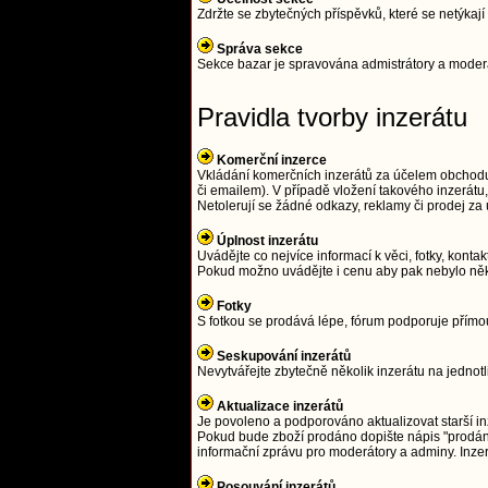
Zdržte se zbytečných příspěvků, které se netýka
Správa sekce
Sekce bazar je spravována admistrátory a moderát
Pravidla tvorby inzerátu
Komerční inzerce
Vkládání komerčních inzerátů za účelem obchodu j
či emailem). V případě vložení takového inzerát
Netolerují se žádné odkazy, reklamy či prodej z
Úplnost inzerátu
Uvádějte co nejvíce informací k věci, fotky, kontak
Pokud možno uvádějte i cenu aby pak nebylo něk
Fotky
S fotkou se prodává lépe, fórum podporuje přím
Seskupování inzerátů
Nevytvářejte zbytečně několik inzerátu na jednot
Aktualizace inzerátů
Je povoleno a podporováno aktualizovat starší in
Pokud bude zboží prodáno dopište nápis "prodáno
informační zprávu pro moderátory a adminy. Inze
Posouvání inzerátů