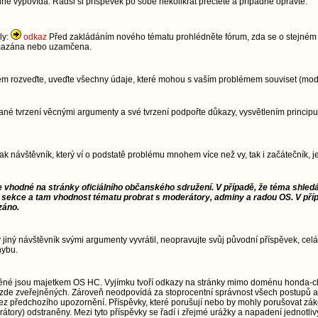
dně vypovídá. Radši si příspěvek po sobě několikrát přečtěte a případně opravte.
ly:
odkaz
Před zakládáním nového tématu prohlédněte fórum, zda se o stejném t
 smazána nebo uzamčena.
lém rozveďte, uveďte všechny údaje, které mohou s vaším problémem souviset (model
im dané tvrzení věcnými argumenty a své tvrzení podpořte důkazy, vysvětlením pri
jak návštěvník, který ví o podstatě problému mnohem více než vy, tak i začátečník,
e vhodné na stránky oficiálního občanského sdružení. V případě, že téma shledá
 sekce a tam vhodnost tématu probrat s moderátory, adminy a radou OS. V pří
záno.
ý jiný návštěvník svými argumenty vyvrátil, neopravujte svůj původní příspěvek, celá
hybu.
ěné jsou majetkem OS HC. Vyjímku tvoří odkazy na stránky mimo doménu honda-cl
zde zveřejněných. Zároveň neodpovídá za stoprocentní správnost všech postupů a
td.) bez předchozího upozornění. Příspěvky, které porušují nebo by mohly porušovat 
átory) odstraněny. Mezi tyto příspěvky se řadí i zřejmé urážky a napadení jednotliv