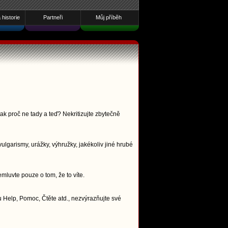
historie
Partneři
Můj příběh
ak proč ne tady a teď? Nekritizujte zbytečně
lgarismy, urážky, výhružky, jakékoliv jiné hrubé
emluvte pouze o tom, že to víte.
 Help, Pomoc, Čtěte atd., nezvýrazňujte své