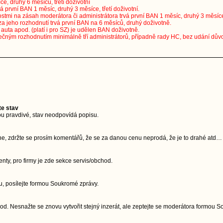
ce, druhý 6 měsíců, třetí doživotní
vá první BAN 1 měsíc, druhý 3 měsíce, třetí doživotní.
stmi na zásah moderátora či administrátora trvá první BAN 1 měsíc, druhý 3 měsíce, 
za jeho rozhodnutí trvá první BAN na 6 měsíců, druhý doživotně.
uta apod. (platí i pro SZ) je udělen BAN doživotně.
ečným rozhodnutím minimálně tří administrátorů, případně rady HC, bez udání dův
te stav
u pravdivé, stav neodpovídá popisu.
ne, zdržte se prosím komentářů, že se za danou cenu neprodá, že je to drahé atd…
ty, pro firmy je zde sekce servis/obchod.
, posílejte formou Soukromé zprávy.
d. Nesnažte se znovu vytvořit stejný inzerát, ale zeptejte se moderátora formou 