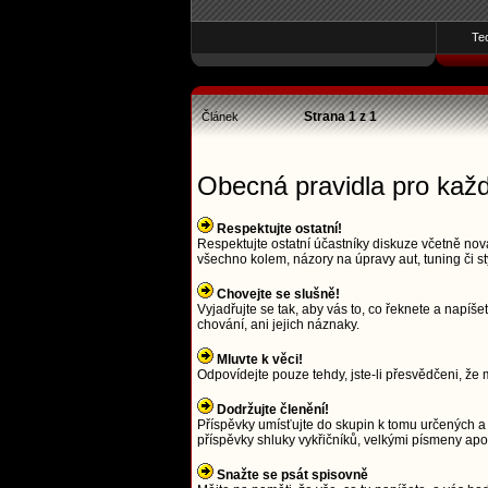
Te
Strana
1
z
1
Článek
Obecná pravidla pro kaž
Respektujte ostatní!
Respektujte ostatní účastníky diskuze včetně nová
všechno kolem, názory na úpravy aut, tuning či st
Chovejte se slušně!
Vyjadřujte se tak, aby vás to, co řeknete a napí
chování, ani jejich náznaky.
Mluvte k věci!
Odpovídejte pouze tehdy, jste-li přesvědčeni, že m
Dodržujte členění!
Příspěvky umísťujte do skupin k tomu určených a 
příspěvky shluky vykřičníků, velkými písmeny a
Snažte se psát spisovně