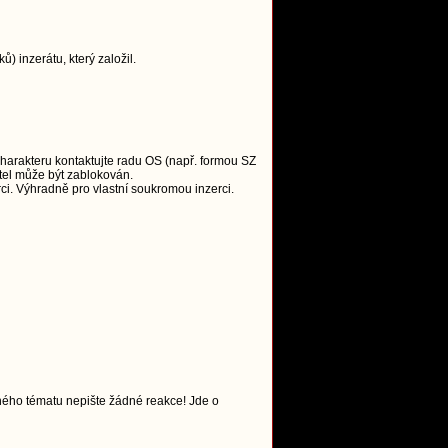
 inzerátu, který založil.
charakteru kontaktujte radu OS (např. formou SZ
tel může být zablokován.
i. Výhradně pro vlastní soukromou inzerci.
ného tématu nepište žádné reakce! Jde o