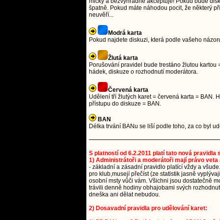
mlčky a bezvýhradně akceptuje! Pokud bude diskuze
špatně. Pokud máte náhodou pocit, že některý přís
neuvěří...
Modrá karta
Pokud najdete diskuzi, která podle vašeho názoru
Žlutá karta
Porušování pravidel bude trestáno žlutou kartou =
hádek, diskuze o rozhodnutí moderátora.
Červená karta
Udělení tří žlutých karet = červená karta = BAN
přístupu do diskuze = BAN.
BAN
Délka trvání BANu se liší podle toho, za co byl 
S platností od 6.2.2011 platí tato nová pravidla
1) Administrátoři a moderátoři mají právo veta 
- základní a zásadní pravidlo platící vždy a všude
pro klub,musejí přečíst (ze statistik jasně vyplýv
osobní msty vůči vám. Všichni jsou dostatečně mou
trávili denně hodiny obhajobami svých rozhodnutí.
dneška ani dělat nebudou.
2) Dosavadní pravidla pro udělování karet: