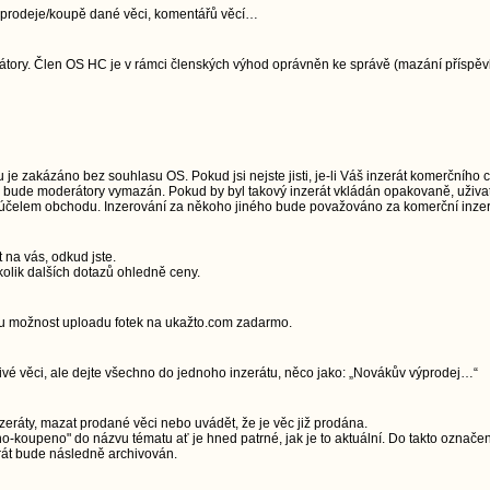
jí prodeje/koupě dané věci, komentářů věcí…
ory. Člen OS HC je v rámci členských výhod oprávněn ke správě (mazání příspěvků)
e zakázáno bez souhlasu OS. Pokud jsi nejste jisti, je-li Váš inzerát komerčního 
u, bude moderátory vymazán. Pokud by byl takový inzerát vkládán opakovaně, uživa
a účelem obchodu. Inzerování za někoho jiného bude považováno za komerční inzerc
t na vás, odkud jste.
olik dalších dotazů ohledně ceny.
ou možnost uploadu fotek na ukažto.com zadarmo.
livé věci, ale dejte všechno do jednoho inzerátu, něco jako: „Novákův výprodej…“
zeráty, mazat prodané věci nebo uvádět, že je věc již prodána.
-koupeno" do názvu tématu ať je hned patrné, jak je to aktuální. Do takto označe
rát bude následně archivován.