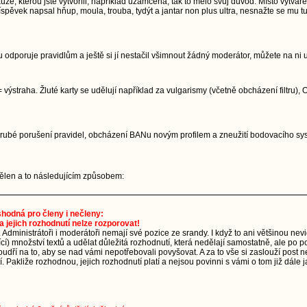
, kterou jste vytvořili, například uzamčena, tak to mělo svůj důvod. Místo vytvářen
pěvek napsal hňup, moula, trouba, tydýt a jantar non plus ultra, nesnažte se mu tu
 odporuje pravidlům a ještě si jí nestačil všimnout žádný moderátor, můžete na ni 
 výstraha. Žluté karty se udělují například za vulgarismy (včetně obcházení filtru)
. Hrubé porušení pravidel, obcházení BANu novým profilem a zneužití bodovacího 
udělen a to následujícím způsobem:
 shodná pro členy i nečleny:
a jejich rozhodnutí nelze rozporovat!
. Administrátoři i moderátoři nemají své pozice ze srandy. I když to ani většinou ne
ající) množství textů a udělat důležitá rozhodnutí, která nedělají samostatně, ale p
dří na to, aby se nad vámi nepotřebovali povyšovat. A za to vše si zaslouží post n
 Pakliže rozhodnou, jejich rozhodnutí platí a nejsou povinni s vámi o tom již dále j