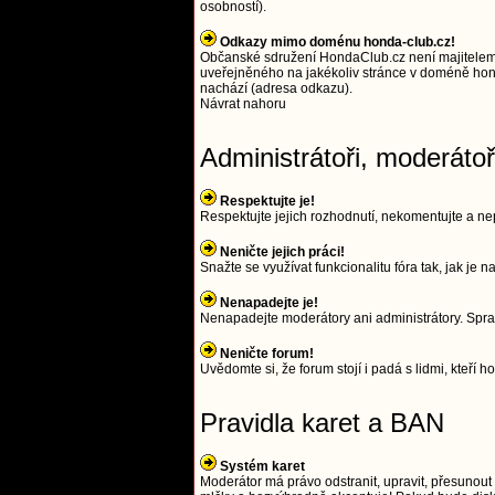
osobností).
Odkazy mimo doménu honda-club.cz!
Občanské sdružení HondaClub.cz není majitelem
uveřejněného na jakékoliv stránce v doméně hond
nachází (adresa odkazu).
Návrat nahoru
Administrátoři, moderáto
Respektujte je!
Respektujte jejich rozhodnutí, nekomentujte a nep
Neničte jejich práci!
Snažte se využívat funkcionalitu fóra tak, jak je
Nenapadejte je!
Nenapadejte moderátory ani administrátory. Spra
Neničte forum!
Uvědomte si, že forum stojí i padá s lidmi, kteří ho
Pravidla karet a BAN
Systém karet
Moderátor má právo odstranit, upravit, přesunout