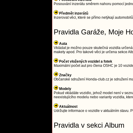
Posouvání inzerátu směrem nahoru pomocí jednodu
Předmět inzerátů
Inzerovat věci, které se přímo netýkají automobilů
Pravidla Garáže, Moje H
Auta
Vkládat je možno pouze skutečná vozidla určená
makety apod. Pro takové věci je určena sekce Alb
Počet vložených vozidel a fotek
Maximální počet aut pro člena OSHC je 10 vozidel 
Značky
Občanské sdružení Honda-club.cz je sdružení maji
Modely
Pokud vkládáte vozidlo, jehož model není v sezna
neexistujícího modelu nebo varianty vozidla, kter
Aktuálnost
Udržujte informace o vozidle v aktuálním stavu. Př
Pravidla v sekci Album