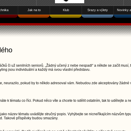
chnika
Jak na to
Klub
Srazy a výlety
Novinky a 
dého
čků či už senilních seniorů. „Žádný učený z nebe nespadl“ a někde se začít musí, t
yling jsou individuální a každý má svou vlastní představu.
šete, neurazilo, pokud by to někdo adresoval vám. Nebudou zde akceptovány žádné vu
áte k tématu co říci. Pokud něco víte a chcete to sdělit ostatním, tak to udělejte a n
jako název tématu uvádějte stručný popis. Vyhýbejte se nicneříkajícím názvům typu
pod. Takové příspěvky budou smazány.