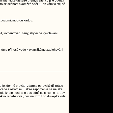
í identické diskuze přemýšlejte, co jste udělali
to skutečnost okamžitě sdělit – on vám to stejně
upozornit modrou kartou.
, OT, komentování ceny, zbytečné vyvolávání
systému přínosů vede k okamžitému zablokování
vidíte, denně provádí zdarma obrovský díl práce
o poradě s ostatními. Takže zapomeňte na nějaké
edotknutelnosti a to poslední, co chceme je, aby
akkoliv debatovat, což na rozdíl od dřívějška ode