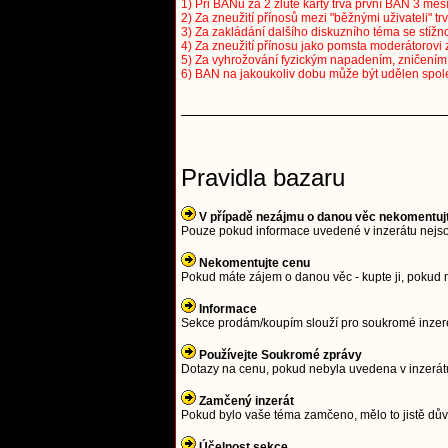
1) Při BANu za 2 žluté karty trvá první BAN 3 měsí
2) Za zneužití přínosů mezi "běžnými uživateli" tr
3) Za zakládání dalšího diskuzního téma se stížno
4) Za zneužití přínosu jako pomsta moderátorovi 
5) Za vyhrožování fyzickým napadením, zničením a
6) BAN na jakoukoliv dobu může být udělen spol
Pravidla bazaru
V případě nezájmu o danou věc nekomentuj
Pouze pokud informace uvedené v inzerátu nejso
Nekomentujte cenu
Pokud máte zájem o danou věc - kupte ji, pokud 
Informace
Sekce prodám/koupím slouží pro soukromé inzeren
Používejte Soukromé zprávy
Dotazy na cenu, pokud nebyla uvedena v inzerátu
Zamčený inzerát
Pokud bylo vaše téma zamčeno, mělo to jistě důvo
Účelnost sekce