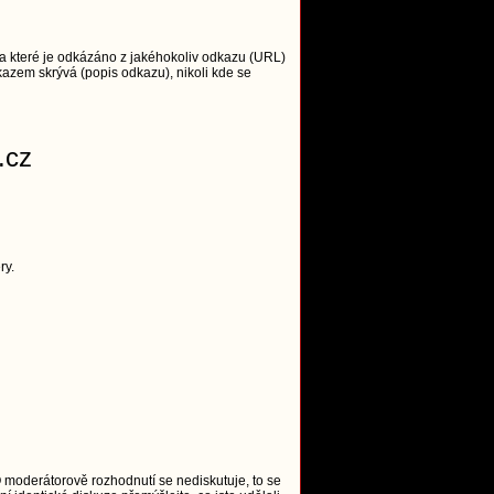
 které je odkázáno z jakéhokoliv odkazu (URL)
azem skrývá (popis odkazu), nikoli kde se
.cz
ry.
O moderátorově rozhodnutí se nediskutuje, to se