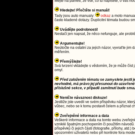
Mějte na paměti, že vše, co tu napíšete, o vás ho
Hledejte! Přečtěte si manuál!
Tady jsou auto manualy:
odkaz
a moto manua
často kladené dotazy. Duplicitní témata budou
Uvádějte podrobnosti!
Nestačí jen napsat, že něco nefunguje, ale prob
Argumentujte!
Neútočte na ostatní za jejich názor, vyvraťte j
měřením.
Přemýšlejte!
Svá tvrzení vkládejte s vědomím, že je může číst 
omyl.
Před založením tématu se zamyslete jestli j
nevhodné, má právo jej přesunout do uzavřené
příslušné sekce, v případě zamítnutí bude sma
Neničte návaznost diskuze!
Jestliže jste uvedli ve svém příspěvku názor, kter
vůbec, nebo se k tomu postavit čelem a přiznat c
Zveřejněné informace a data
Veškeré informace a data na tomto webu zveřejn
vzniklé špatným pochopením či použitím návodů 
příspěvků či jejich částí (fotografie, přílohy, a
upozornění uživatelů nebo při kontrole fora moder