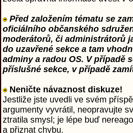
Před založením tématu se zamy
oficiálního občanského sdružení
moderátorů, či administrátorů 
do uzavřené sekce a tam vhodn
adminy a radou OS. V případě s
příslušné sekce, v případě zam
Neničte návaznost diskuze!
Jestliže jste uvedli ve svém přísp
argumenty vyvrátil, neopravujte s
ztratila smysl; je lépe buď nerea
a přiznat chybu.