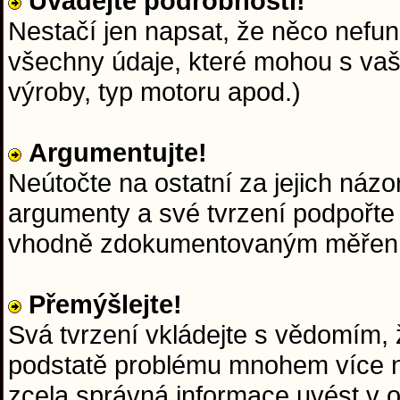
Uvádějte podrobnosti!
Nestačí jen napsat, že něco nefun
všechny údaje, které mohou s va
výroby, typ motoru apod.)
Argumentujte!
Neútočte na ostatní za jejich názo
argumenty a své tvrzení podpořte
vhodně zdokumentovaným měřen
Přemýšlejte!
Svá tvrzení vkládejte s vědomím, ž
podstatě problému mnohem více ne
zcela správná informace uvést v 