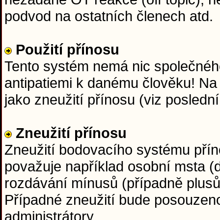
podvod na ostatních členech atd.
Použití přínosu
Tento systém nemá nic společného
antipatiemi k danému člověku! Na
jako zneužití přínosu (viz posledn
Zneužití přínosu
Zneužití bodovacího systému přín
považuje například osobní msta (d
rozdávání mínusů (případně plus
Případné zneužití bude posouzen
administrátory.