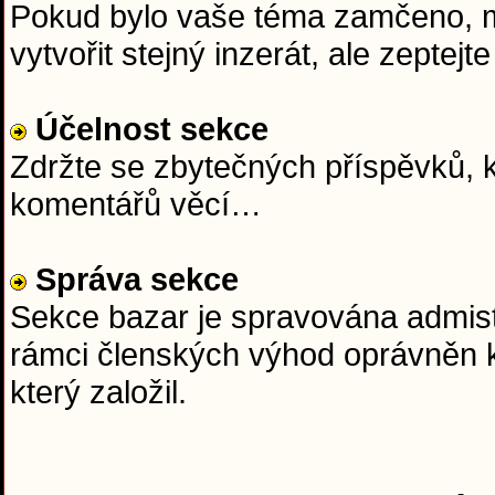
Pokud bylo vaše téma zamčeno, mě
vytvořit stejný inzerát, ale zept
Účelnost sekce
Zdržte se zbytečných příspěvků, k
komentářů věcí…
Správa sekce
Sekce bazar je spravována admist
rámci členských výhod oprávněn k
který založil.