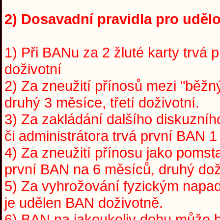
2) Dosavadní pravidla pro udělo
1) Při BANu za 2 žluté karty trvá 
doživotní
2) Za zneužití přínosů mezi "běžný
druhý 3 měsíce, třetí doživotní.
3) Za zakládání dalšího diskuzní
či administrátora trvá první BAN 1
4) Za zneužití přínosu jako pomst
první BAN na 6 měsíců, druhý dož
5) Za vyhrožování fyzickým napade
je udělen BAN doživotně.
6) BAN na jakoukoliv dobu může 