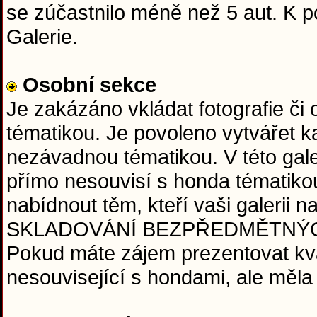
se zúčastnilo méně než 5 aut. K
Galerie.
Osobní sekce
Je zakázáno vkládat fotografie či
tématikou. Je povoleno vytvářet ka
nezávadnou tématikou. V této galeri
přímo nesouvisí s honda tématiko
nabídnout těm, kteří vaši galerii
SKLADOVÁNÍ BEZPŘEDMĚTNÝCH FO
Pokud máte zájem prezentovat kval
nesouvisející s hondami, ale měla