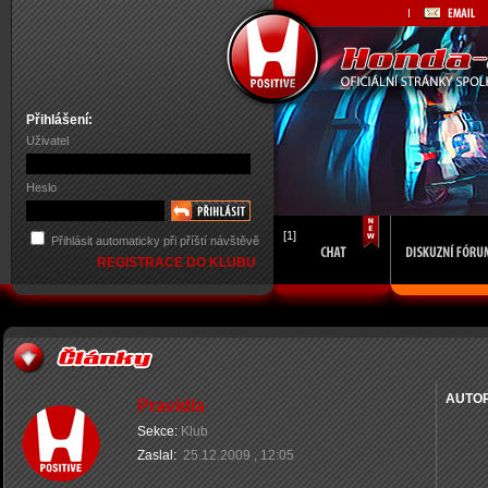
Přihlášení:
Uživatel
Heslo
[1]
Přihlásit automaticky při příští návštěvě
REGISTRACE DO KLUBU
AUTO
Pravidla
Sekce:
Klub
Zaslal:
25.12.2009 , 12:05