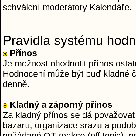
schválení moderátory Kalendáře.
Pravidla systému hodn
Přínos
Je možnost ohodnotit přínos ostatn
Hodnocení může být buď kladné či
denně.
Kladný a záporný přínos
Za kladný přínos se dá považovat 
bazaru, organizace srazu a podob
nežádané OT reakce (off topic), n