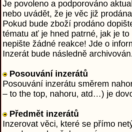
Je povoleno a podporováno aktuali
nebo uvádět, že je věc již prodána
Pokud bude zboží prodáno dopišt
tématu ať je hned patrné, jak je t
nepište žádné reakce! Jde o info
Inzerát bude následně archivován
Posouvání inzerátů
Posouvání inzerátu směrem nahoru
– to the top, nahoru, atd…) je dov
Předmět inzerátů
Inzerovat věci, které se přímo netý