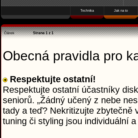
Technika
Jak na to
Strana
1
z
1
Článek
Obecná pravidla pro 
Respektujte ostatní!
Respektujte ostatní účastníky dis
seniorů. „Žádný učený z nebe nesp
tady a teď? Nekritizujte zbytečně
tuning či styling jsou individuální