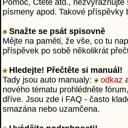
Pomoc, Čtěte atd., nezvýrazňujte 
písmeny apod. Takové příspěvky
Snažte se psát spisovně
Mějte na paměti, že vše, co tu na
příspěvek po sobě několikrát přeč
Hledejte! Přečtěte si manuál!
Tady jsou auto manualy:
odkaz
nového tématu prohlédněte fórum,
dříve. Jsou zde i FAQ - často kla
smazána nebo uzamčena.