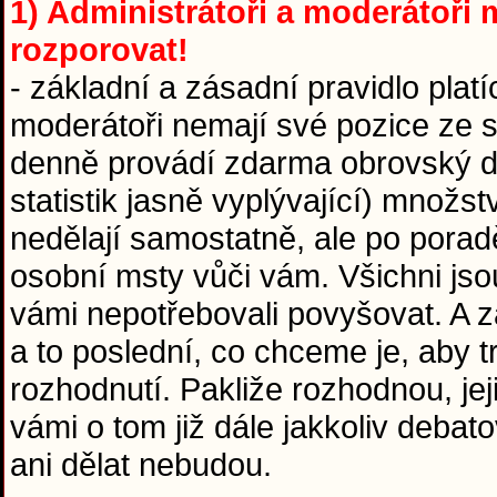
1) Administrátoři a moderátoři m
rozporovat!
- základní a zásadní pravidlo platí
moderátoři nemají své pozice ze sr
denně provádí zdarma obrovský díl
statistik jasně vyplývající) množst
nedělají samostatně, ale po pora
osobní msty vůči vám. Všichni jso
vámi nepotřebovali povyšovat. A za
a to poslední, co chceme je, aby 
rozhodnutí. Pakliže rozhodnou, jej
vámi o tom již dále jakkoliv debat
ani dělat nebudou.