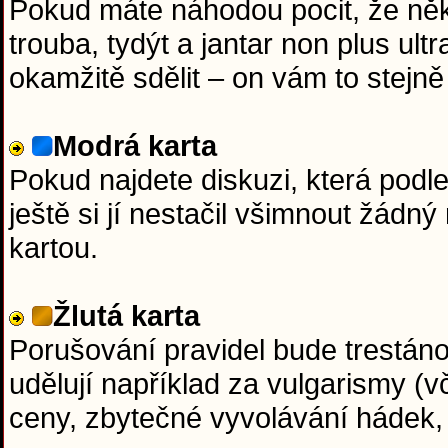
Pokud máte náhodou pocit, že něk
trouba, tydýt a jantar non plus ul
okamžitě sdělit – on vám to stejně 
Modrá karta
Pokud najdete diskuzi, která podl
ještě si jí nestačil všimnout žádn
kartou.
Žlutá karta
Porušování pravidel bude trestáno 
udělují například za vulgarismy (v
ceny, zbytečné vyvolávání hádek,