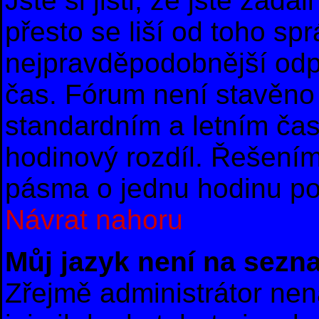
Jste si jisti, že jste zad
přesto se liší od toho sp
nejpravděpodobnější odpo
čas. Fórum není stavěno 
standardním a letním ča
hodinový rozdíl. Řešení
pásma o jednu hodinu po 
Návrat nahoru
Můj jazyk není na sezn
Zřejmě administrátor nena