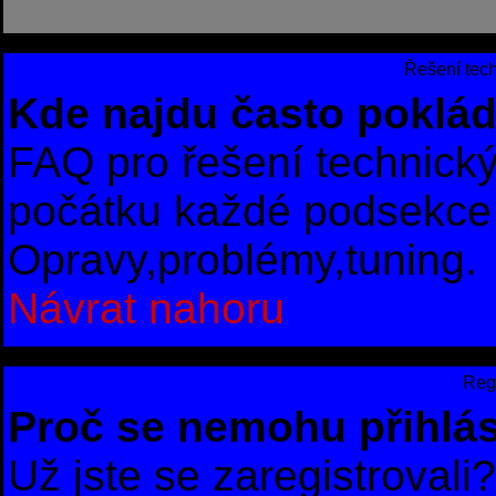
Řešení tec
Kde najdu často poklád
FAQ pro řešení technick
počátku každé podsekce 
Opravy,problémy,tuning.
Návrat nahoru
Regi
Proč se nemohu přihlás
Už jste se zaregistrovali