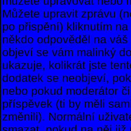
můžete upravovat nebo m
Můžete upravit zprávu (
po přispění) kliknutím na
někdo odpověděl na váš p
objeví se vám malinký do
ukazuje, kolikrát jste te
dodatek se neobjeví, po
nebo pokud moderátor či 
příspěvek (ti by měli sam
změnili). Normální uživa
smazat, pokud na něj již