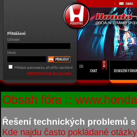
Přihlášení:
Uživatel
Heslo
[1]
Přihlásit automaticky při příští návštěvě
REGISTRACE DO KLUBU
Obsah fóra :: www.honda-
Řešení technických problemů s
Kde najdu často pokládané otázky