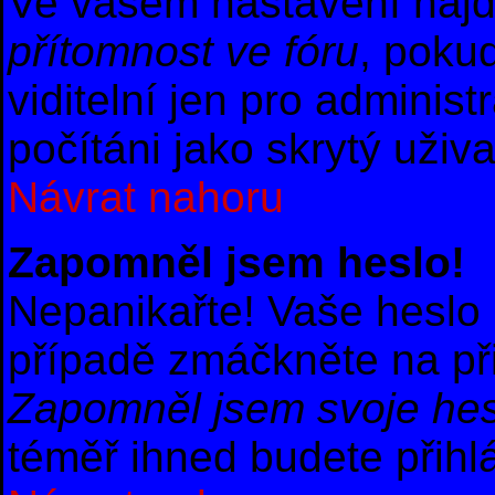
Ve vašem nastavení naj
přítomnost ve fóru
, poku
viditelní jen pro adminis
počítáni jako skrytý uživa
Návrat nahoru
Zapomněl jsem heslo!
Nepanikařte! Vaše heslo
případě zmáčkněte na při
Zapomněl jsem svoje hes
téměř ihned budete přihl